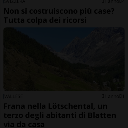
SVIZZERA
1 anno
4
Non si costruiscono più case?
Tutta colpa dei ricorsi
VALLESE
1 anno
1
Frana nella Lötschental, un
terzo degli abitanti di Blatten
via da casa