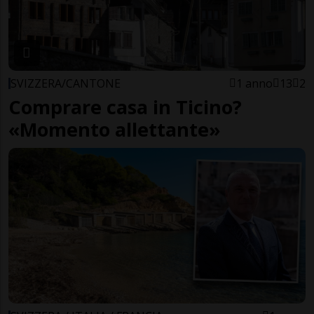
SVIZZERA/CANTONE
1 anno
13
2
Comprare casa in Ticino?
«Momento allettante»