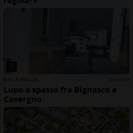
regola?»
VALLE MAGGIA
3 anni
8
Lupo a spasso fra Bignasco e
Cavergno