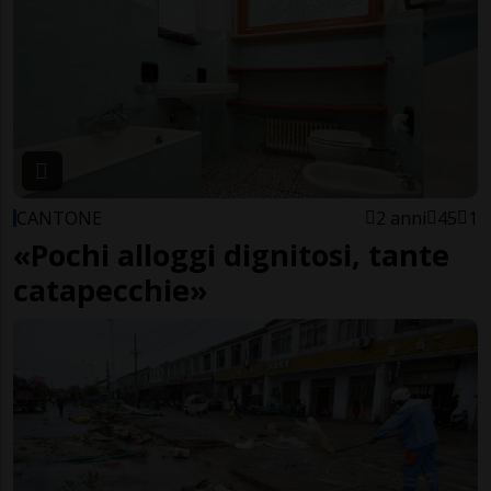
CANTONE
2 anni
45
1
«Pochi alloggi dignitosi, tante
catapecchie»