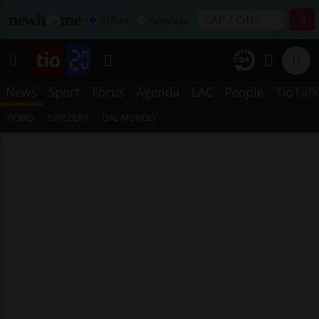
Affitta
Acquista
News
Sport
Focus
Agenda
LAC
People
TioTalk
TICINO
SVIZZERA
DAL MONDO