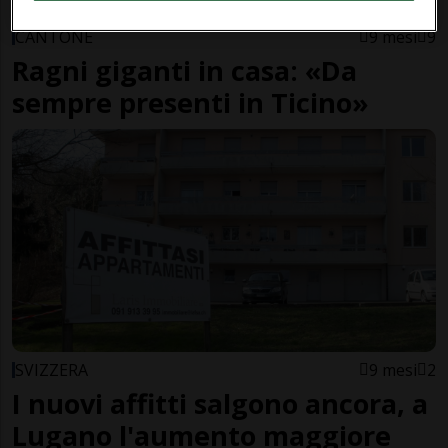
CANTONE
9 mesi
9
Ragni giganti in casa: «Da
sempre presenti in Ticino»
SVIZZERA
9 mesi
2
I nuovi affitti salgono ancora, a
Lugano l'aumento maggiore