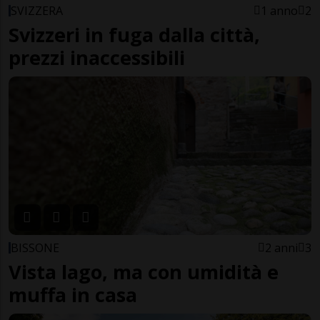
SVIZZERA
1 anno
2
Svizzeri in fuga dalla città,
prezzi inaccessibili
BISSONE
2 anni
3
Vista lago, ma con umidità e
muffa in casa