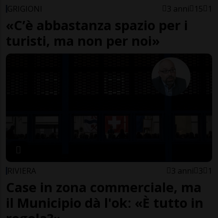
GRIGIONI
3 anni
15
1
«C’è abbastanza spazio per i
turisti, ma non per noi»
RIVIERA
3 anni
3
1
Case in zona commerciale, ma
il Municipio dà l'ok: «È tutto in