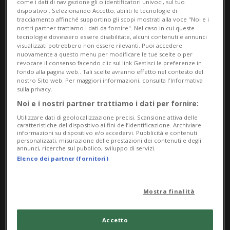
come i dati di navigazione gli o identificatori univoci, sul tuo
dispositivo . Selezionando Accetto, abiliti le tecnologie di
tracciamento affinché supportino gli scopi mostrati alla voce "Noi e i
nostri partner trattiamo i dati da fornire". Nel caso in cui queste
tecnologie dovessero essere disabilitate, alcuni contenuti e annunci
visualizzati potrebbero non essere rilevanti. Puoi accedere
nuovamente a questo menu per modificare le tue scelte o per
revocare il consenso facendo clic sul link Gestisci le preferenze in
fondo alla pagina web.. Tali scelte avranno effetto nel contesto del
GRIGIONI
8 mesi
1
nostro Sito web. Per maggiori informazioni, consulta l'Informativa
sulla privacy.
La frana seppellisce
Noi e i nostri partner trattiamo i dati per fornire:
parzialmente una casa
Utilizzare dati di geolocalizzazione precisi. Scansione attiva delle
caratteristiche del dispositivo ai fini dell’identificazione. Archiviare
informazioni su dispositivo e/o accedervi. Pubblicità e contenuti
personalizzati, misurazione delle prestazioni dei contenuti e degli
annunci, ricerche sul pubblico, sviluppo di servizi.
Elenco dei partner (fornitori)
Mostra finalità
Accetto