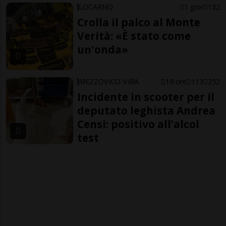
LOCARNO
1 gior
132
Crolla il palco al Monte
Verità: «È stato come
un'onda»
MEZZOVICO-VIRA
19 ore
113
252
Incidente in scooter per il
deputato leghista Andrea
Censi: positivo all’alcol
test