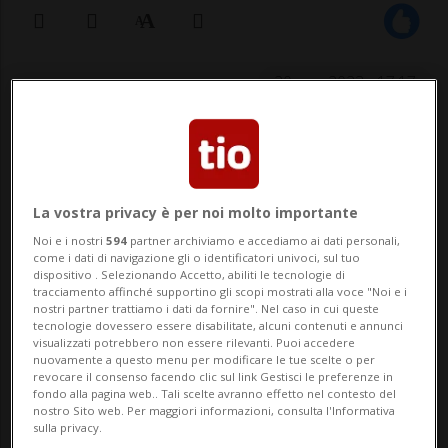
20 mar 2023 - 17:17
BERNA - Nel mese di gennaio è stato
registrato il primo caso di botulismo in
Svizzera nel 2023. Da quando è in vigore
La vostra privacy è per noi molto importante
Noi e i nostri
594
partner archiviamo e accediamo ai dati personali,
l'obbligo di notifica, introdotto nel 1987,
come i dati di navigazione gli o identificatori univoci, sul tuo
dispositivo . Selezionando Accetto, abiliti le tecnologie di
l'Ufficio federale della sanità pubblica
tracciamento affinché supportino gli scopi mostrati alla voce "Noi e i
nostri partner trattiamo i dati da fornire". Nel caso in cui queste
(UFSP) ha ricevuto 45 segn...
tecnologie dovessero essere disabilitate, alcuni contenuti e annunci
visualizzati potrebbero non essere rilevanti. Puoi accedere
nuovamente a questo menu per modificare le tue scelte o per
revocare il consenso facendo clic sul link Gestisci le preferenze in
🔐 Sblocca il nostro archivio
fondo alla pagina web.. Tali scelte avranno effetto nel contesto del
nostro Sito web. Per maggiori informazioni, consulta l'Informativa
esclusivo!
sulla privacy.