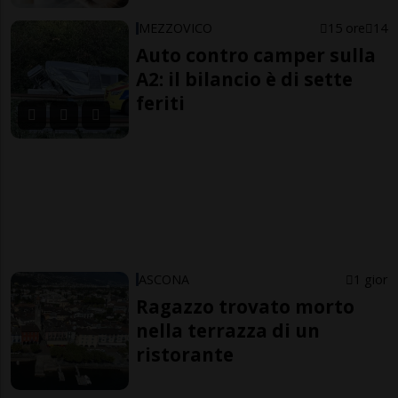
MEZZOVICO
15 ore
14
Auto contro camper sulla
A2: il bilancio è di sette
feriti
ASCONA
1 gior
Ragazzo trovato morto
nella terrazza di un
ristorante