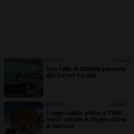
ZURIGO
13 ore
5
Una folla di 800mila persone
alla Street Parade
GRIGIONI
18 ore
5
Troppo caldo anche a 3'600
metri: chiude il rifugio vicino
al Bernina