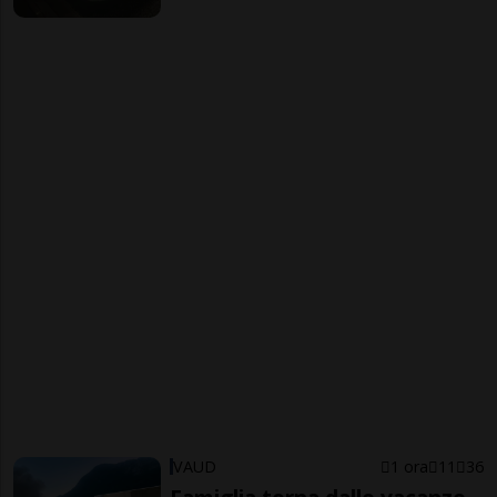
VAUD
1 ora
11
36