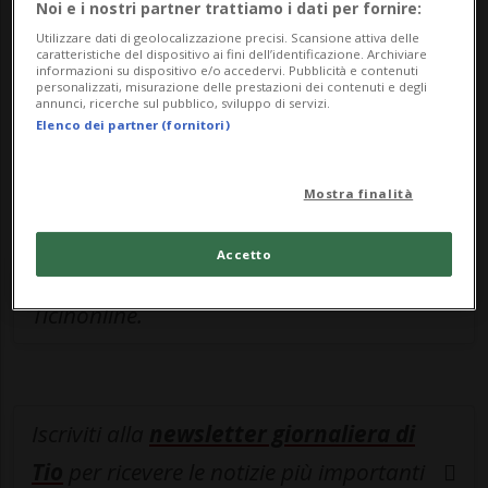
Noi e i nostri partner trattiamo i dati per fornire:
Sottoscrivi un abbonamento
Archivio
per
Utilizzare dati di geolocalizzazione precisi. Scansione attiva delle
leggere questo articolo, oppure scegli
caratteristiche del dispositivo ai fini dell’identificazione. Archiviare
informazioni su dispositivo e/o accedervi. Pubblicità e contenuti
MyTioAbo
per accedere all'archivio e
personalizzati, misurazione delle prestazioni dei contenuti e degli
annunci, ricerche sul pubblico, sviluppo di servizi.
navigare su sito e app senza pubblicità.
Elenco dei partner (fornitori)
ACCEDI
Mostra finalità
Accetto
Entra nel
canale WhatsApp
di
Ticinonline.
Iscriviti alla
newsletter giornaliera di
Tio
per ricevere le notizie più importanti