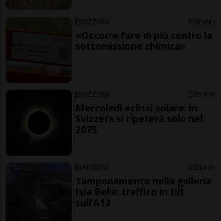
SVIZZERA
42 min
«Occorre fare di più contro la
sottomissione chimica»
SVIZZERA
45 min
Mercoledì eclissi solare: in
Svizzera si ripeterà solo nel
2075
GRIGIONI
54 min
Tamponamento nella galleria
Isla Bella: traffico in tilt
sull’A13