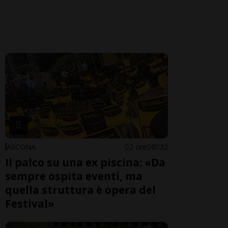
ASCONA
2 ore
6
32
Il palco su una ex piscina: «Da
sempre ospita eventi, ma
quella struttura è opera del
Festival»