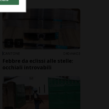
CANTONE
40 min
3
Febbre da eclissi alle stelle:
occhiali introvabili