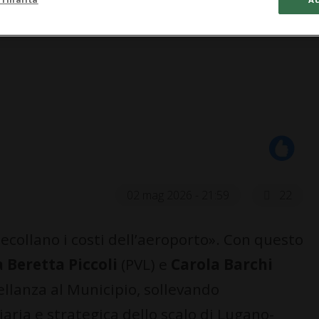
02 mag 2026 - 21:59
22
ecollano i costi dell’aeroporto». Con questo
 Beretta Piccoli
(PVL) e
Carola Barchi
llanza al Municipio, sollevando
iaria e strategica dello scalo di Lugano-