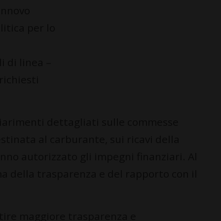
rinnovo
litica per lo
à
i di linea –
richiesti
hiarimenti dettagliati sulle commesse
stinata al carburante, sui ricavi della
anno autorizzato gli impegni finanziari. Al
ma della trasparenza e del rapporto con il
tire maggiore trasparenza e