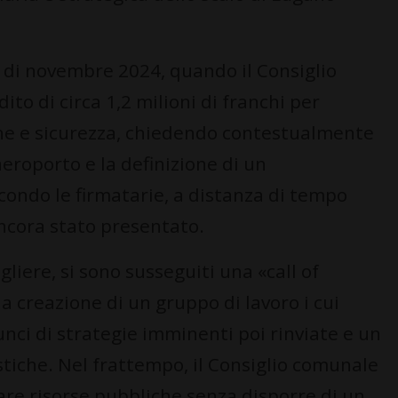
o di novembre 2024, quando il Consiglio
o di circa 1,2 milioni di franchi per
ne e sicurezza, chiedendo contestualmente
aeroporto e la definizione di un
condo le firmatarie, a distanza di tempo
ncora stato presentato.
gliere, si sono susseguiti una «call of
la creazione di un gruppo di lavoro i cui
unci di strategie imminenti poi rinviate e un
tiche. Nel frattempo, il Consiglio comunale
re risorse pubbliche senza disporre di un