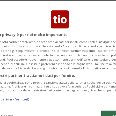
umenti di spesa, ritardi nei piani di
 delle risorse per lo scalo ticinese.
a privacy è per noi molto importante
ri
594
partner archiviamo e accediamo ai dati personali, come i dati di navigazione 
ri univoci, sul tuo dispositivo . Selezionando Accetto, abiliti le tecnologie di tracc
portino gli scopi mostrati alla voce "Noi e i nostri partner trattiamo i dati da fornir
tecnologie dovessero essere disabilitate, alcuni contenuti e annunci visualizzati 
vanti. Puoi accedere nuovamente a questo menu per modificare le tue scelte o per
endo clic sul link Gestisci le preferenze in fondo alla pagina web.. Tali scelte avr
o del nostro Sito web. Per maggiori informazioni, consulta l'Informativa sulla priva
ostri partner trattiamo i dati per fornire:
ati di geolocalizzazione precisi. Scansione attiva delle caratteristiche del dispositivo 
icazione. Archiviare informazioni su dispositivo e/o accedervi. Pubblicità e contenu
ati, misurazione delle prestazioni dei contenuti e degli annunci, ricerche sul pubbl
 partner (fornitori)
 finalità
Ac