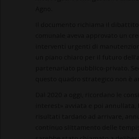
Agno.
Il documento richiama il dibattit
comunale aveva approvato un credit
interventi urgenti di manutenzio
un piano chiaro per il futuro dell’
partenariato pubblico-privato. Se
questo quadro strategico non è a
Dal 2020 a oggi, ricordano le consi
interest» avviata e poi annullata, 
risultati tardano ad arrivare, ann
continuo slittamento delle tempis
sarebbe stato chiamato a delibera