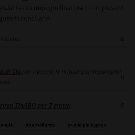
islativo su impegni finanziari complessivi
quesiti conclusivi.
inonline.
a di Tio
per ricevere le notizie più importanti
osta.
rova TioABO per 7 giorni
.
munale
interpellanza
municipio lugano