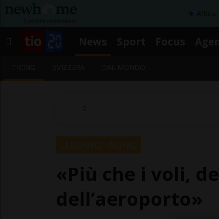
Affitta
News
Sport
Focus
Age
TICINO
SVIZZERA
DAL MONDO
LUGANO -AGNO
«Più che i voli, d
dell’aeroporto»