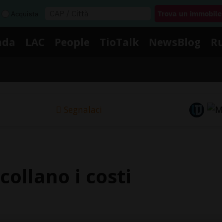
Acquista
nda
LAC
People
TioTalk
NewsBlog
R
Segnalaci
ecollano i costi