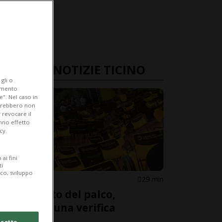
ULTIME NOTIZIE TICINO
gli o
iamento
e". Nel caso in
potrebbero non
 revocare il
anno effetto
cy.
ai fini
ti
ico, sviluppo
ASCONA
29 min
Cedimento del palco,
«avviata una verifica
interna»
cetto