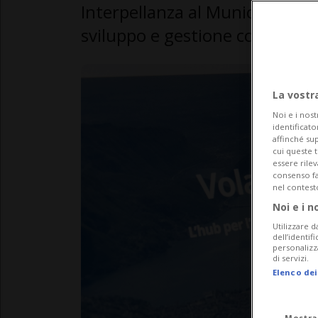
Interpellanza al Municipio su a
sviluppo e gestione controversa
La vostr
Noi e i nost
identificato
affinché sup
cui queste 
essere rile
consenso fac
nel contest
Noi e i n
Utilizzare d
dell’identif
personalizz
di servizi.
Elenco dei
Mostra