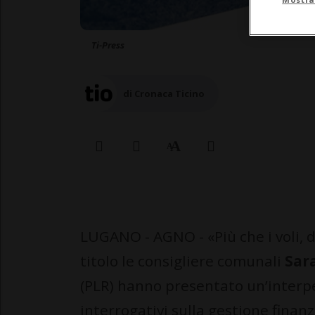
Ti-Press
di Cronaca Ticino
LUGANO - AGNO - «Più che i voli, d
titolo le consigliere comunali
Sara
(PLR) hanno presentato un’interpe
interrogativi sulla gestione finanz