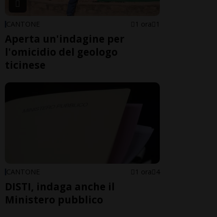
CANTONE
1 ora
1
Aperta un'indagine per
l'omicidio del geologo
ticinese
CANTONE
1 ora
4
DISTI, indaga anche il
Ministero pubblico