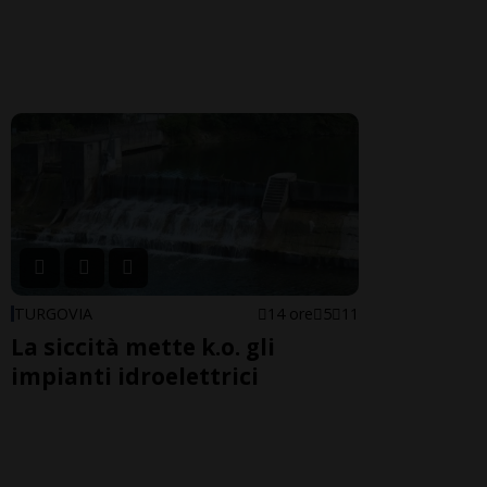
TURGOVIA
14 ore
5
11
La siccità mette k.o. gli
impianti idroelettrici