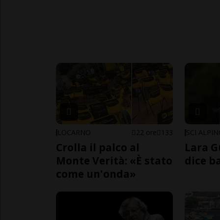
LOCARNO
22 ore
133
SCI ALPI
Crolla il palco al
Lara G
Monte Verità: «È stato
dice b
come un'onda»