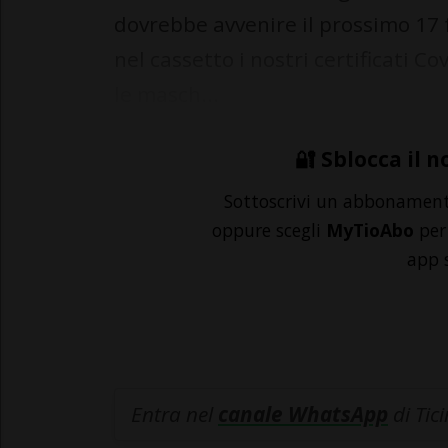
dovrebbe avvenire il prossimo 17
nel cassetto i nostri certificati C
le masch...
🔐 Sblocca il n
Sottoscrivi un abbonamen
oppure scegli
MyTioAbo
per 
app 
Entra nel
canale WhatsApp
di Tic