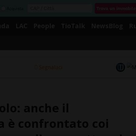
Acquista
nda
LAC
People
TioTalk
NewsBlog
R
Segnalaci
olo: anche il
a è confrontato coi