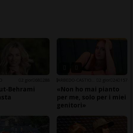
NO
2 gior
68
288
ARBEDO-CASTIONE
2 gior
24
157
ut-Behrami
«Non ho mai pianto
asta
per me, solo per i miei
genitori»