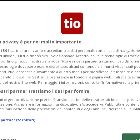
on vogliono mettere la
 must da parecchi mesi. Ma il
a privacy è per noi molto importante
 ancora situazioni di tensione
ri
594
partner archiviamo e accediamo ai dati personali, come i dati di navigazione 
ri univoci, sul tuo dispositivo . Selezionando Accetto, abiliti le tecnologie di tracc
portino gli scopi mostrati alla voce "Noi e i nostri partner trattiamo i dati da fornir
tecnologie dovessero essere disabilitate, alcuni contenuti e annunci visualizzati 
vanti. Puoi accedere nuovamente a questo menu per modificare le tue scelte o per
endo clic sul link Gestisci le preferenze in fondo alla pagina web.. Tali scelte avr
o del nostro Sito web. Per maggiori informazioni, consulta l'Informativa sulla priva
ostri partner trattiamo i dati per fornire:
ati di geolocalizzazione precisi. Scansione attiva delle caratteristiche del dispositivo 
icazione. Archiviare informazioni su dispositivo e/o accedervi. Pubblicità e contenu
ati, misurazione delle prestazioni dei contenuti e degli annunci, ricerche sul pubbl
 partner (fornitori)
 finalità
Ac