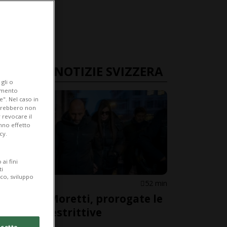
ULTIME NOTIZIE SVIZZERA
gli o
iamento
e". Nel caso in
potrebbero non
 revocare il
anno effetto
cy.
ai fini
ti
ico, sviluppo
VALLESE
52 min
Coniugi Moretti, prorogate le
misure restrittive
cetto