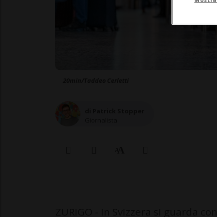
20min/Taddeo Cerletti
di Patrick Stopper
Giornalista
ZURIGO - In Svizzera si guarda con