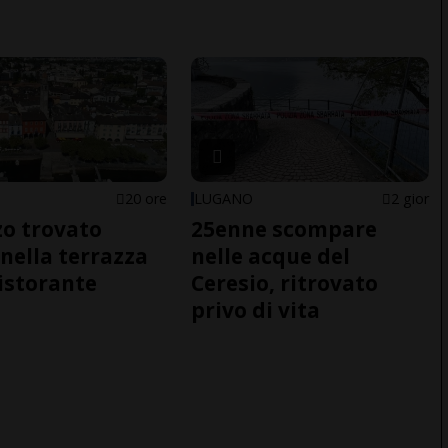
20 ore
LUGANO
2 gior
o trovato
25enne scompare
nella terrazza
nelle acque del
ristorante
Ceresio, ritrovato
privo di vita