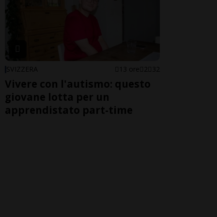
SVIZZERA
13 ore
2
32
Vivere con l'autismo: questo
giovane lotta per un
apprendistato part-time