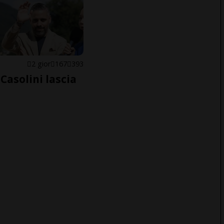
E
2 gior
167
393
Casolini lascia