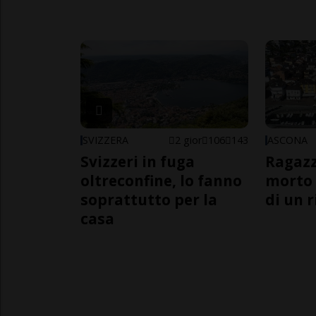
SVIZZERA
2 gior
106
143
ASCONA
Svizzeri in fuga
Ragazz
oltreconfine, lo fanno
morto 
soprattutto per la
di un 
casa