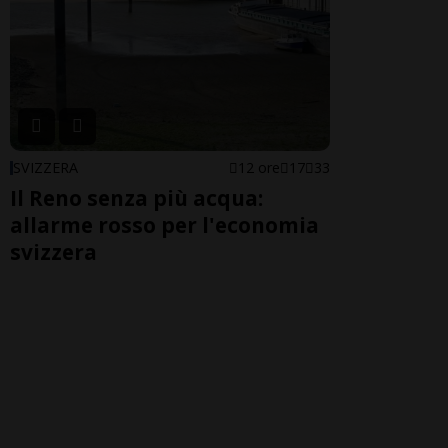
SVIZZERA
12 ore
17
33
Il Reno senza più acqua:
allarme rosso per l'economia
svizzera