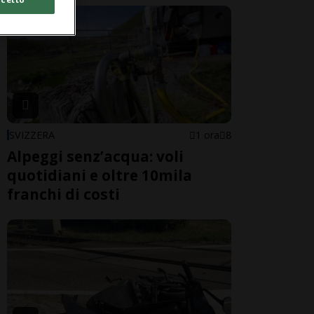
SVIZZERA
1 ora
8
Alpeggi senz’acqua: voli
quotidiani e oltre 10mila
franchi di costi