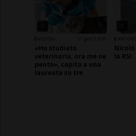
SVIZZERA
1 gior
13
41
CANTON
«Ho studiato
Nicolò 
veterinaria, ora me ne
la RSI
pento», capita a una
laureata su tre