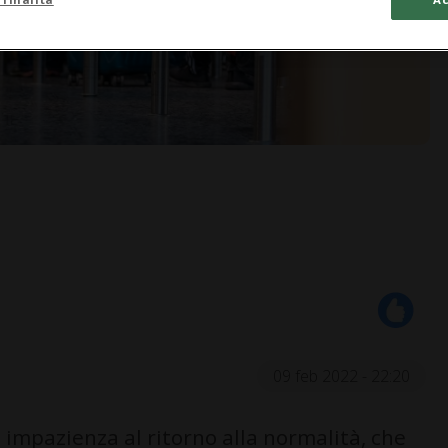
09 feb 2022 - 22:20
 impazienza al ritorno alla normalità, che