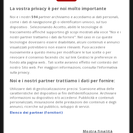
La vostra privacy è per noi molto importante
Noi e i nostri
594
partner archiviamo e accediamo ai dati personali,
come i dati di navigazione gli o identificatori univoci, sul tuo
dispositivo . Selezionando Accetto, abiliti le tecnologie di
tracciamento affinché supportino gli scopi mostrati alla voce "Noi e i
nostri partner trattiamo i dati da fornire". Nel caso in cui queste
tecnologie dovessero essere disabilitate, alcuni contenuti e annunci
visualizzati potrebbero non essere rilevanti. Puoi accedere
Notizie su Personale Di
nuovamente a questo menu per modificare le tue scelte o per
revocare il consenso facendo clic sul link Gestisci le preferenze in
Terra
fondo alla pagina web.. Tali scelte avranno effetto nel contesto del
nostro Sito web. Per maggiori informazioni, consulta l'Informativa
sulla privacy.
Noi e i nostri partner trattiamo i dati per fornire:
Segui le notizie e gli approfondimenti su
Utilizzare dati di geolocalizzazione precisi. Scansione attiva delle
Personale Di Terra.
caratteristiche del dispositivo ai fini dell’identificazione. Archiviare
informazioni su dispositivo e/o accedervi. Pubblicità e contenuti
personalizzati, misurazione delle prestazioni dei contenuti e degli
annunci, ricerche sul pubblico, sviluppo di servizi.
Elenco dei partner (fornitori)
Mostra finalità