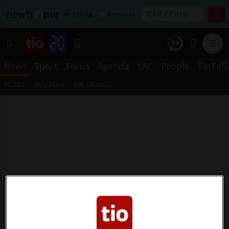
Affitta
Acquista
News
Sport
Focus
Agenda
LAC
People
TioTalk
TICINO
SVIZZERA
DAL MONDO