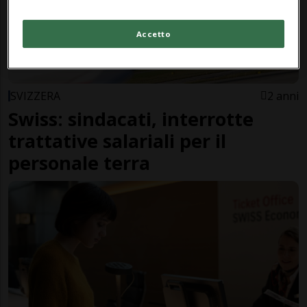
Accetto
SVIZZERA
2 anni
Swiss: sindacati, interrotte
trattative salariali per il
personale terra