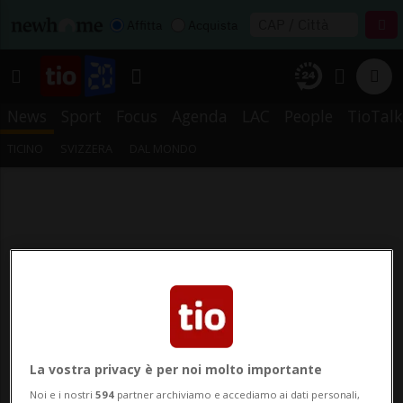
Affitta
Acquista
News
Sport
Focus
Agenda
LAC
People
TioTalk
TICINO
SVIZZERA
DAL MONDO
La vostra privacy è per noi molto importante
Noi e i nostri
594
partner archiviamo e accediamo ai dati personali,