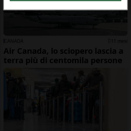
CANADA
11 mesi
Air Canada, lo sciopero lascia a
terra più di centomila persone