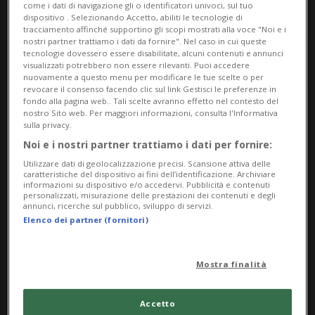
come i dati di navigazione gli o identificatori univoci, sul tuo
dispositivo . Selezionando Accetto, abiliti le tecnologie di
tracciamento affinché supportino gli scopi mostrati alla voce "Noi e i
nostri partner trattiamo i dati da fornire". Nel caso in cui queste
tecnologie dovessero essere disabilitate, alcuni contenuti e annunci
visualizzati potrebbero non essere rilevanti. Puoi accedere
nuovamente a questo menu per modificare le tue scelte o per
revocare il consenso facendo clic sul link Gestisci le preferenze in
fondo alla pagina web.. Tali scelte avranno effetto nel contesto del
nostro Sito web. Per maggiori informazioni, consulta l'Informativa
Notizie su Personale Di
sulla privacy.
Bordo
Noi e i nostri partner trattiamo i dati per fornire:
Utilizzare dati di geolocalizzazione precisi. Scansione attiva delle
caratteristiche del dispositivo ai fini dell’identificazione. Archiviare
informazioni su dispositivo e/o accedervi. Pubblicità e contenuti
personalizzati, misurazione delle prestazioni dei contenuti e degli
Segui le notizie e gli approfondimenti su
annunci, ricerche sul pubblico, sviluppo di servizi.
Personale Di Bordo.
Elenco dei partner (fornitori)
Mostra finalità
Accetto