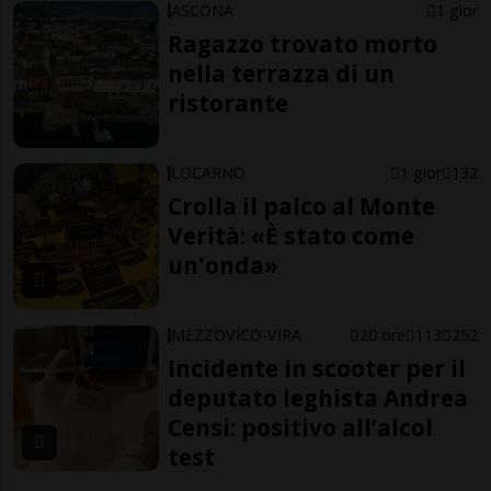
ASCONA
1 gior
Ragazzo trovato morto
nella terrazza di un
ristorante
LOCARNO
1 gior
132
Crolla il palco al Monte
Verità: «È stato come
un'onda»
MEZZOVICO-VIRA
20 ore
113
252
Incidente in scooter per il
deputato leghista Andrea
Censi: positivo all’alcol
test