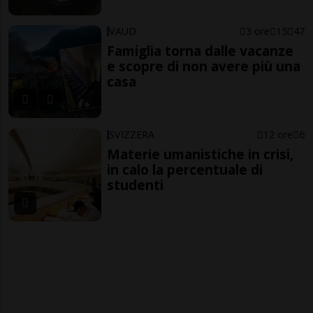
VAUD
3 ore
15
47
Famiglia torna dalle vacanze
e scopre di non avere più una
casa
SVIZZERA
12 ore
6
Materie umanistiche in crisi,
in calo la percentuale di
studenti