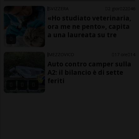
SVIZZERA
2 gior
22
46
«Ho studiato veterinaria,
ora me ne pento», capita
a una laureata su tre
MEZZOVICO
17 ore
14
Auto contro camper sulla
A2: il bilancio è di sette
feriti