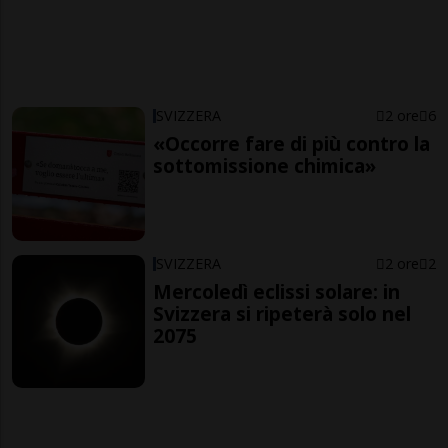
SVIZZERA
2 ore
6
«Occorre fare di più contro la
sottomissione chimica»
SVIZZERA
2 ore
2
Mercoledì eclissi solare: in
Svizzera si ripeterà solo nel
2075