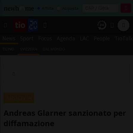
Affitta
Acquista
News
Sport
Focus
Agenda
LAC
People
TioTalk
TICINO
SVIZZERA
DAL MONDO
ARGOVIA
Andreas Glarner sanzionato per
diffamazione