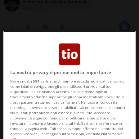
elaborata da Giorgio Doninelli
Giornalista
09 set 2021 - 15:41
AARAU - In un contenzioso che si trascina
La vostra privacy è per noi molto importante
da anni con una controparte, il Ministero
Noi e i nostri
594
partner archiviamo e accediamo ai dati personali,
pubblico ha sanzionato, tramite un
come i dati di navigazione gli o identificatori univoci, sul tuo
dispositivo . Selezionando Accetto, abiliti le tecnologie di
decreto di accusa, il consigliere nazionale
tracciamento affinché supportino gli scopi mostrati alla voce "Noi e i
nostri partner trattiamo i dati da fornire". Nel caso in cui queste
e presidente dell'UDC argoviese, Andreas
tecnologie dovessero essere disabilitate, alcuni contenuti e annunci
visualizzati potrebbero non essere rilevanti. Puoi accedere
Glarner, a una multa e a una pena
nuovamente a questo menu per modificare le tue scelte o per
revocare il consenso facendo clic sul link Gestisci le preferenze in
pecuniaria c...
fondo alla pagina web.. Tali scelte avranno effetto nel contesto del
nostro Sito web. Per maggiori informazioni, consulta l'Informativa