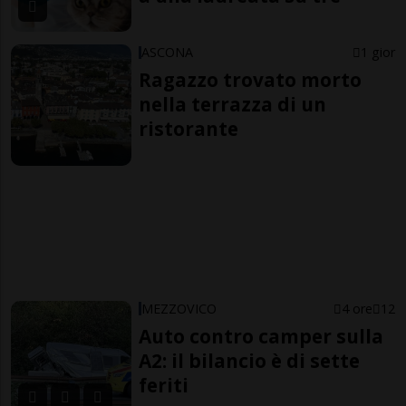
ASCONA
1 gior
Ragazzo trovato morto
nella terrazza di un
ristorante
MEZZOVICO
4 ore
12
Auto contro camper sulla
A2: il bilancio è di sette
feriti