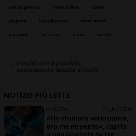
carta igienica
coronavirus
covid
grigioni
installazione
marc bundi
piramide
svizzera
valori
werte
Perché non è possibile
commentare questo articolo
NOTIZIE PIÙ LETTE
SVIZZERA
2 gior
20
43
«Ho studiato veterinaria,
ora me ne pento», capita
a una laureata su tre