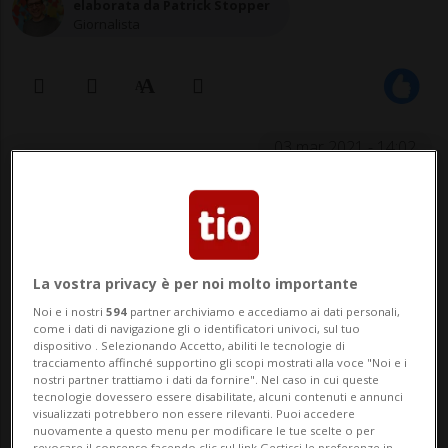
elaborata da Patrick Stopper
Giornalista
03 mar 2021 - 14:02
La vostra privacy è per noi molto importante
Noi e i nostri
594
partner archiviamo e accediamo ai dati personali,
come i dati di navigazione gli o identificatori univoci, sul tuo
dispositivo . Selezionando Accetto, abiliti le tecnologie di
Al termine della mostra - in
tracciamento affinché supportino gli scopi mostrati alla voce "Noi e i
nostri partner trattiamo i dati da fornire". Nel caso in cui queste
programma dal 6 marzo al 19 aprile
tecnologie dovessero essere disabilitate, alcuni contenuti e annunci
visualizzati potrebbero non essere rilevanti. Puoi accedere
a Coira - ogni visitatore potrà
nuovamente a questo menu per modificare le tue scelte o per
revocare il consenso facendo clic sul link Gestisci le preferenze in