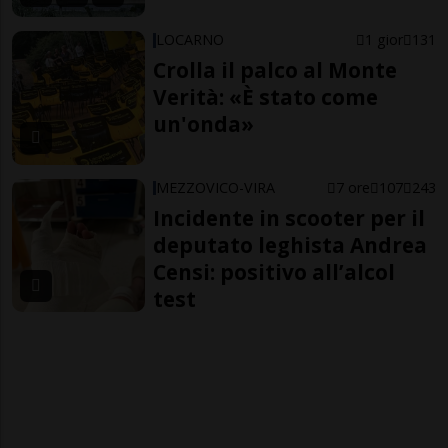
LOCARNO
1 gior
131
Crolla il palco al Monte
Verità: «È stato come
un'onda»
MEZZOVICO-VIRA
7 ore
107
243
Incidente in scooter per il
deputato leghista Andrea
Censi: positivo all’alcol
test