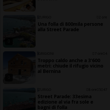
ZURIGO
2 ore
Una folla di 800mila persone
alla Street Parade
GRIGIONI
7 ore
4
Troppo caldo anche a 3'600
metri: chiude il rifugio vicino
al Bernina
ZURIGO
8 ore
5
47
Street Parade: 33esima
edizione al via fra sole e
bagni di folla