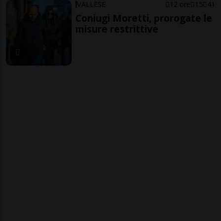
VALLESE
12 ore
15
41
Coniugi Moretti, prorogate le
misure restrittive