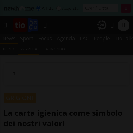
Affitta
Acquista
News
Sport
Focus
Agenda
LAC
People
TioTalk
TICINO
SVIZZERA
DAL MONDO
GRIGIONI
La carta igienica come simbolo
dei nostri valori