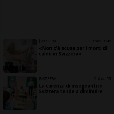
SVIZZERA
9 ore
9
46
«Non c'è scusa per i morti di
caldo in Svizzera»
SVIZZERA
10 ore
5
La carenza di insegnanti in
Svizzera tende a diminuire