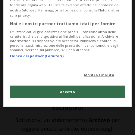
portarne a casa uno
fondo alla pagina web.. Tali scelte avranno effetto nel contesto del
nostro Sito web. Per maggiori informazioni, consulta l'Informativa
sulla privacy.
COIRA - Oltre 2'000 rotoli di carta igienica,
Noi e i nostri partner trattiamo i dati per fornire:
Utilizzare dati di geolocalizzazione precisi. Scansione attiva delle
impilati a forma di piramide. Con
caratteristiche del dispositivo ai fini dell’identificazione. Archiviare
informazioni su dispositivo e/o accedervi. Pubblicità e contenuti
l'installazione "Valori", il grigionese Marc
personalizzati, misurazione delle prestazioni dei contenuti e degli
annunci, ricerche sul pubblico, sviluppo di servizi.
B. Bundi si interroga sul valore degli
Elenco dei partner (fornitori)
oggetti, perché nel corso della pandemia
Mostra finalità
del Covid-19 questo aspetto ha assunto...
Accetto
🔐 Sblocca il nostro archivio
esclusivo!
Sottoscrivi un abbonamento
Archivio
per
leggere questo articolo, oppure scegli