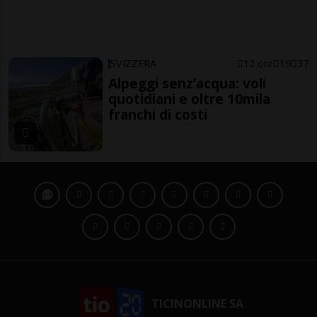
SVIZZERA
12 ore
19
37
Alpeggi senz’acqua: voli
quotidiani e oltre 10mila
franchi di costi
TICINONLINE SA