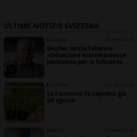
ULTIME NOTIZIE SVIZZERA
SVIZZERA
9 ore
7
103
Blocher lancia l'allarme:
«Situazione estremamente
pericolosa per la Svizzera»
SVIZZERA
11 ore
2
18
Se l'autunno fa capolino già
ad agosto
BASILEA
14 ore
2
14