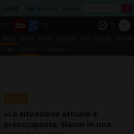
Affitta
Acquista
News
Sport
Focus
Agenda
LAC
People
TioTalk
TICINO
SVIZZERA
DAL MONDO
BERNA
«La situazione attuale è
preoccupante. Siamo in una