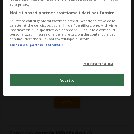
sulla privacy.
elezione. Di fronte ai giornalisti ha
Noi e i nostri partner trattiamo i dati per fornire:
presentato l'attuale scenario sanitari...
Utilizzare dati di geolocalizzazione precisi. Scansione attiva delle
caratteristiche del dispositivo ai fini dell’identificazione. Archiviare
informazioni su dispositivo e/o accedervi. Pubblicità e contenuti
personalizzati, misurazione delle prestazioni dei contenuti e degli
🔐 Sblocca il nostro archivio
annunci, ricerche sul pubblico, sviluppo di servizi.
Elenco dei partner (fornitori)
esclusivo!
Sottoscrivi un abbonamento
Archivio
per
Mostra finalità
leggere questo articolo, oppure scegli
MyTioAbo
per accedere all'archivio e
Accetto
navigare su sito e app senza pubblicità.
ACCEDI
Entra nel
canale WhatsApp
di