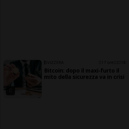
SVIZZERA
17 ore
2
18
Bitcoin: dopo il maxi-furto il
mito della sicurezza va in crisi