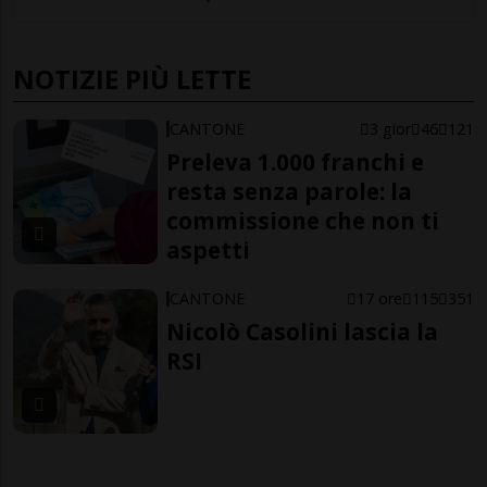
NOTIZIE PIÙ LETTE
CANTONE
3 gior
46
121
Preleva 1.000 franchi e
resta senza parole: la
commissione che non ti
aspetti
CANTONE
17 ore
115
351
Nicolò Casolini lascia la
RSI