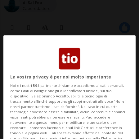
di Sal Feo
Caporedattore
09 ott 2020 - 14:03
Aggiornamento 18:58
Non ci sarà nessuna vaccinazione
La vostra privacy è per noi molto importante
obbligatoria
Noi e i nostri
594
partner archiviamo e accediamo ai dati personali,
come i dati di navigazione gli o identificatori univoci, sul tuo
dispositivo . Selezionando Accetto, abiliti le tecnologie di
tracciamento affinché supportino gli scopi mostrati alla voce "Noi e i
BERNA - La nuova direttrice
nostri partner trattiamo i dati da fornire". Nel caso in cui queste
tecnologie dovessero essere disabilitate, alcuni contenuti e annunci
dell'Ufficio federale della sanità pubblica
visualizzati potrebbero non essere rilevanti. Puoi accedere
nuovamente a questo menu per modificare le tue scelte o per
(BAG), Anne Lévy, ha fatto il suo primo
revocare il consenso facendo clic sul link Gestisci le preferenze in
fondo alla pagina web.. Tali scelte avranno effetto nel contesto del
incontro pubblico a dieci giorni dalla sua
nostro Sito web. Per maggiori informazioni, consulta l'Informativa