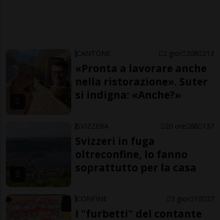
CANTONE
2 gior
208
213
«Pronta a lavorare anche
nella ristorazione». Suter
si indigna: «Anche?»
SVIZZERA
20 ore
88
137
Svizzeri in fuga
oltreconfine, lo fanno
soprattutto per la casa
CONFINE
3 gior
10
37
I "furbetti" del contante