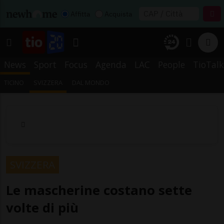
Affitta
Acquista
News
Sport
Focus
Agenda
LAC
People
TioTalk
TICINO
SVIZZERA
DAL MONDO
SVIZZERA
Le mascherine costano sette
volte di più