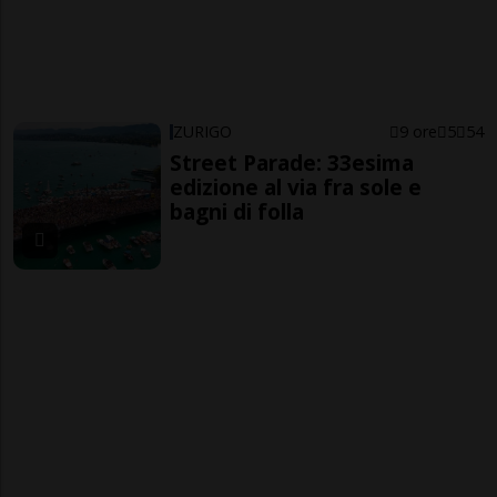
ZURIGO
9 ore
5
54
Street Parade: 33esima
edizione al via fra sole e
bagni di folla