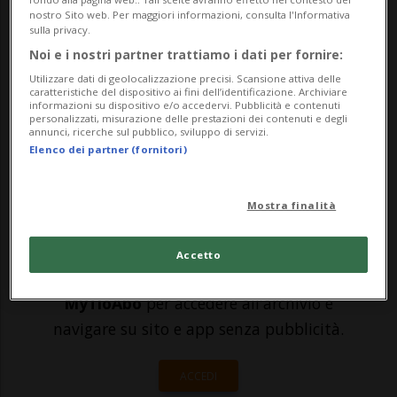
maschera protettiva durante l'influenza
nostro Sito web. Per maggiori informazioni, consulta l'Informativa
suina del 2009? Probabilmente no. La
sulla privacy.
Noi e i nostri partner trattiamo i dati per fornire:
risposta potrebbe risultare fastidiosa,
Utilizzare dati di geolocalizzazione precisi. Scansione attiva delle
specie ora che - da lunedì - anche in
caratteristiche del dispositivo ai fini dell’identificazione. Archiviare
informazioni su dispositivo e/o accedervi. Pubblicità e contenuti
personalizzati, misurazione delle prestazioni dei contenuti e degli
Svizzera è entrato in vigore l'obbligo di c...
annunci, ricerche sul pubblico, sviluppo di servizi.
Elenco dei partner (fornitori)
🔐 Sblocca il nostro archivio
Mostra finalità
esclusivo!
Sottoscrivi un abbonamento
Archivio
per
Accetto
leggere questo articolo, oppure scegli
MyTioAbo
per accedere all'archivio e
navigare su sito e app senza pubblicità.
ACCEDI