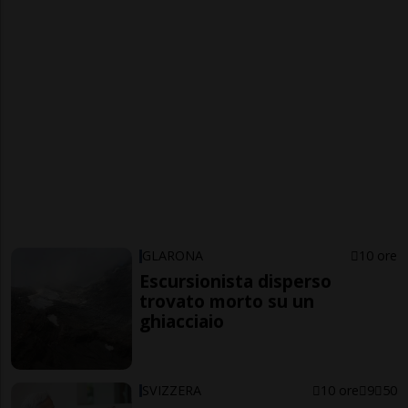
GLARONA
10 ore
Escursionista disperso
trovato morto su un
ghiacciaio
SVIZZERA
10 ore
9
50