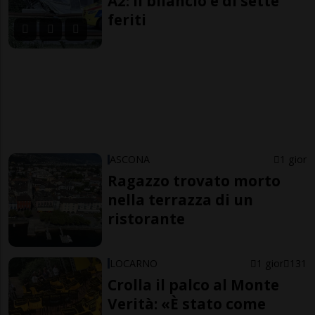
A2: il bilancio è di sette
feriti
ASCONA
1 gior
Ragazzo trovato morto
nella terrazza di un
ristorante
LOCARNO
1 gior
131
Crolla il palco al Monte
Verità: «È stato come