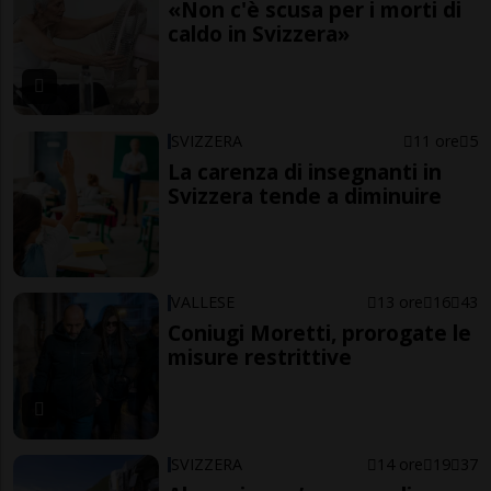
«Non c'è scusa per i morti di
caldo in Svizzera»
SVIZZERA
11 ore
5
La carenza di insegnanti in
Svizzera tende a diminuire
VALLESE
13 ore
16
43
Coniugi Moretti, prorogate le
misure restrittive
SVIZZERA
14 ore
19
37