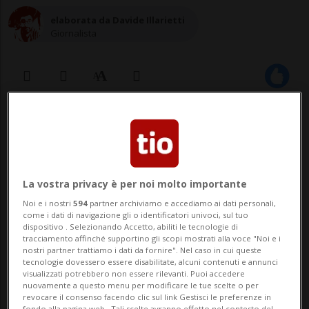
elaborata da Davide Illarietti
Giornalista
08 lug 2020 - 07:00
Speculazione? «Vendiamo a prezzo di
La vostra privacy è per noi molto importante
costo» assicura Migros. Per
Noi e i nostri
594
partner archiviamo e accediamo ai dati personali,
comparis.ch il minimo è 33.10 franchi
come i dati di navigazione gli o identificatori univoci, sul tuo
dispositivo . Selezionando Accetto, abiliti le tecnologie di
per una confezione da 50
tracciamento affinché supportino gli scopi mostrati alla voce "Noi e i
nostri partner trattiamo i dati da fornire". Nel caso in cui queste
tecnologie dovessero essere disabilitate, alcuni contenuti e annunci
visualizzati potrebbero non essere rilevanti. Puoi accedere
ZURIGO - Ricordate quanto costava una
nuovamente a questo menu per modificare le tue scelte o per
revocare il consenso facendo clic sul link Gestisci le preferenze in
fondo alla pagina web.. Tali scelte avranno effetto nel contesto del