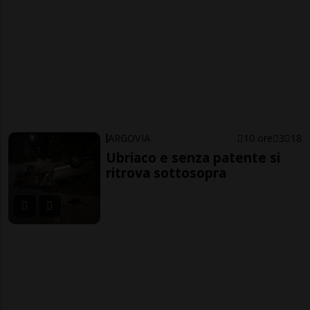
ARGOVIA
10 ore
3
18
Ubriaco e senza patente si
ritrova sottosopra