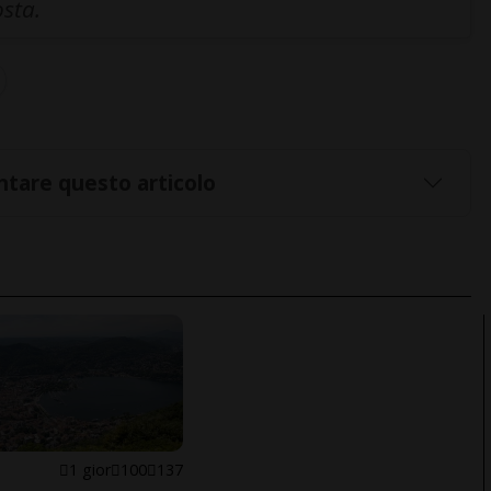
osta.
tare questo articolo
1 gior
100
137