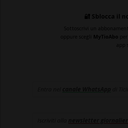
🔐 Sblocca il n
Sottoscrivi un abbonamen
oppure scegli
MyTioAbo
per 
app 
Entra nel
canale WhatsApp
di Tic
Iscriviti alla
newsletter giornalier