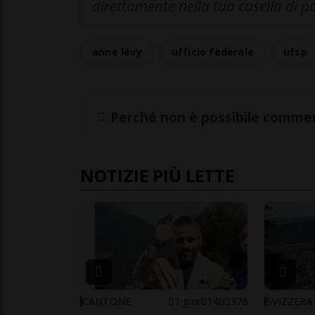
direttamente nella tua casella di p
anne lévy
ufficio federale
ufsp
Perché non è possibile commen
NOTIZIE PIÙ LETTE
CANTONE
1 gior
146
376
SVIZZERA