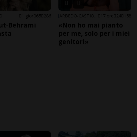
NO
1 gior
65
286
ARBEDO-CASTIONE
17 ore
24
158
ut-Behrami
«Non ho mai pianto
asta
per me, solo per i miei
genitori»