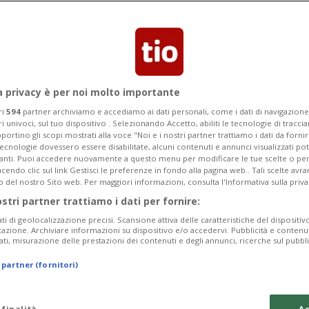
ato Anne Lévy a capo dell’Ufficio
a privacy è per noi molto importante
ri
594
partner archiviamo e accediamo ai dati personali, come i dati di navigazione 
ri univoci, sul tuo dispositivo . Selezionando Accetto, abiliti le tecnologie di tracc
portino gli scopi mostrati alla voce "Noi e i nostri partner trattiamo i dati da fornir
tecnologie dovessero essere disabilitate, alcuni contenuti e annunci visualizzati 
vanti. Puoi accedere nuovamente a questo menu per modificare le tue scelte o per
endo clic sul link Gestisci le preferenze in fondo alla pagina web.. Tali scelte avr
o del nostro Sito web. Per maggiori informazioni, consulta l'Informativa sulla priva
ostri partner trattiamo i dati per fornire:
ati di geolocalizzazione precisi. Scansione attiva delle caratteristiche del dispositivo 
icazione. Archiviare informazioni su dispositivo e/o accedervi. Pubblicità e contenu
ati, misurazione delle prestazioni dei contenuti e degli annunci, ricerche sul pubbl
 partner (fornitori)
 finalità
Ac