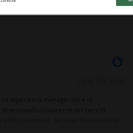
03 apr 2020 - 14:09
 un’esperienza manageriale e di
di eccellenti conoscenze dei temi di
 politico svizzero. Bernese di nascita ma