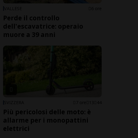
VALLESE
6 ore
Perde il controllo
dell'escavatrice: operaio
muore a 39 anni
SVIZZERA
7 ore
13
44
Più pericolosi delle moto: è
allarme per i monopattini
elettrici