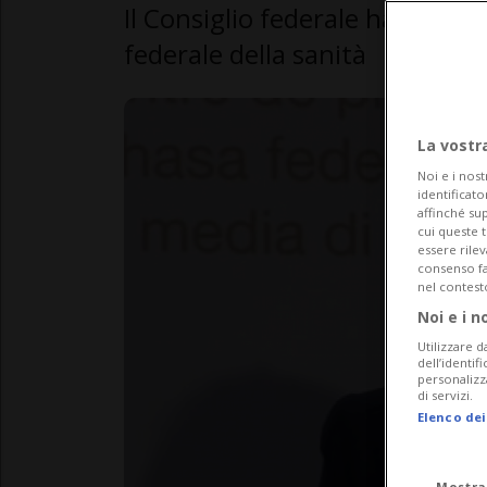
Il Consiglio federale ha nomin
federale della sanità
La vostr
Noi e i nost
identificato
affinché sup
cui queste 
essere rile
consenso fac
nel contest
Noi e i n
Utilizzare d
dell’identif
personalizz
di servizi.
Elenco dei
Mostra