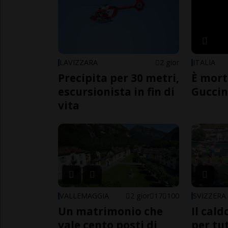
LAVIZZARA
2 gior
ITALIA
Precipita per 30 metri,
È mort
escursionista in fin di
Guccin
vita
VALLEMAGGIA
2 gior
17
100
SVIZZERA
Un matrimonio che
Il cal
vale cento posti di
per tut