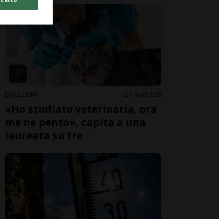
SVIZZERA
1 ora
1
8
«Ho studiato veterinaria, ora
me ne pento», capita a una
laureata su tre