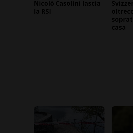
Nicolò Casolini lascia
Svizzer
la RSI
oltrec
soprat
casa