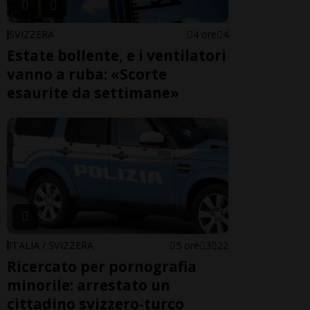
SVIZZERA
4 ore
4
Estate bollente, e i ventilatori
vanno a ruba: «Scorte
esaurite da settimane»
ITALIA / SVIZZERA
5 ore
3
22
Ricercato per pornografia
minorile: arrestato un
cittadino svizzero-turco