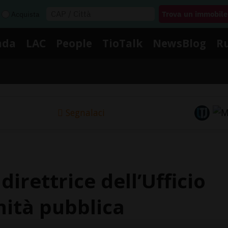
Acquista
nda
LAC
People
TioTalk
NewsBlog
R
Segnalaci
irettrice dell’Ufficio
nità pubblica