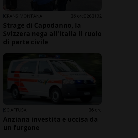
CRANS MONTANA
6 ore
28
132
Strage di Capodanno, la
Svizzera nega all’Italia il ruolo
di parte civile
SCIAFFUSA
6 ore
Anziana investita e uccisa da
un furgone