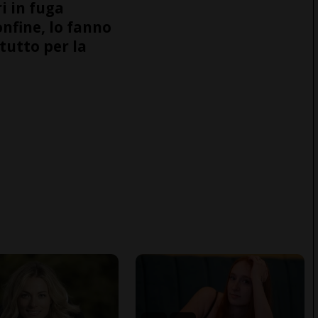
i in fuga
onfine, lo fanno
tutto per la