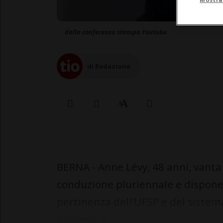
dalla conferenza stampa Youtube
di Redazione
BERNA - Anne Lévy, 48 anni, vanta
conduzione pluriennale e dispone 
pertinenza dell’UFSP e del sistema
basilese d...