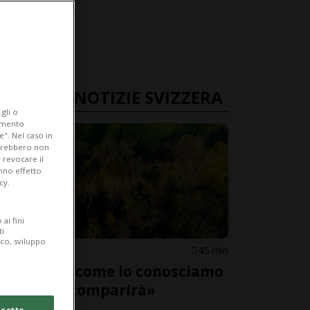
ULTIME NOTIZIE SVIZZERA
gli o
iamento
e". Nel caso in
potrebbero non
 revocare il
anno effetto
cy.
ai fini
ti
ico, sviluppo
SVIZZERA
45 min
«Il bosco come lo conosciamo
adesso scomparirà»
cetto