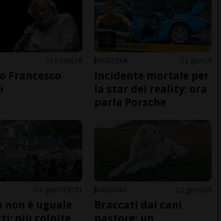
13 ore
18
SVIZZERA
2 gior
5
o Francesco
Incidente mortale per
i
la star dei reality: ora
parla Porsche
1 gior
15
31
GRIGIONI
2 gior
65
do non è uguale
Braccati dai cani
ti: più colpite
pastore: un