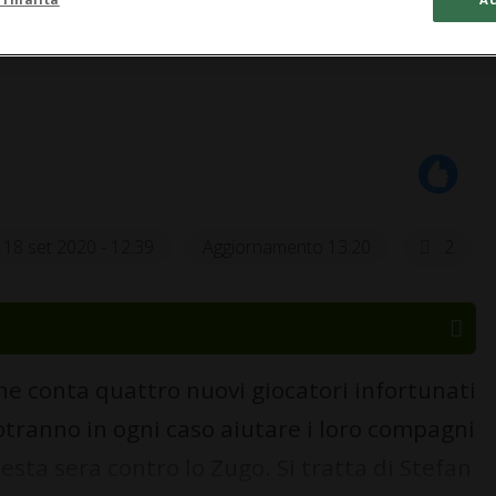
18 set 2020 - 12:39
Aggiornamento 13:20
2
nne conta quattro nuovi giocatori infortunati
otranno in ogni caso aiutare i loro compagni
esta sera contro lo Zugo. Si tratta di Stefan