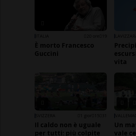
ITALIA
20 ore
19
LAVIZZAR
È morto Francesco
Precip
Guccini
escursi
vita
SVIZZERA
1 gior
15
31
VALLEMA
Il caldo non è uguale
Un ma
per tutti: più colpite
vale c