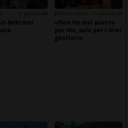
NO
1 gior
66
286
ARBEDO-CASTIONE
1 gior
24
159
ut-Behrami
«Non ho mai pianto
asta
per me, solo per i miei
genitori»