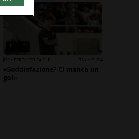
CONFERENCE LEAGUE
8 ore
1
4
«Soddisfazione? Ci manca un
gol»