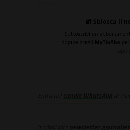
Ulmer&...
🔐 Sblocca il n
Sottoscrivi un abbonamen
oppure scegli
MyTioAbo
per 
app 
Entra nel
canale WhatsApp
di Tic
Iscriviti alla
newsletter giornalier