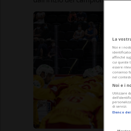
La vostr
Noi e i nost
identificato
affinché sup
cui queste 
essere rile
consenso fac
nel contest
Noi e i n
Utilizzare d
dell’identif
personalizz
di servizi.
Elenco dei
Mostra