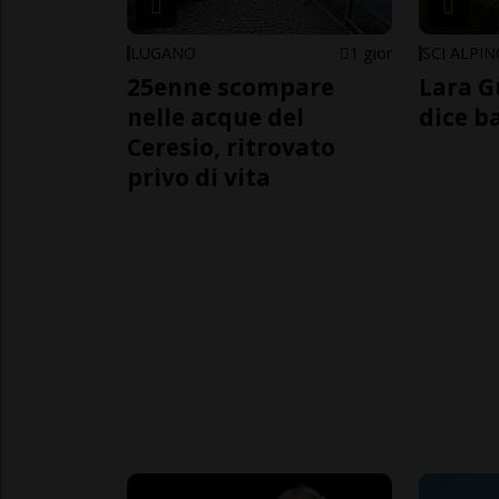
LUGANO
1 gior
SCI ALPI
25enne scompare
Lara G
nelle acque del
dice b
Ceresio, ritrovato
privo di vita