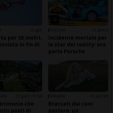
A
2 gior
SVIZZERA
2 gior
5
ita per 30 metri,
Incidente mortale per
onista in fin di
la star dei reality: ora
parla Porsche
GGIA
3 gior
17
100
GRIGIONI
2 gior
65
trimonio che
Braccati dai cani
ento posti di
pastore: un