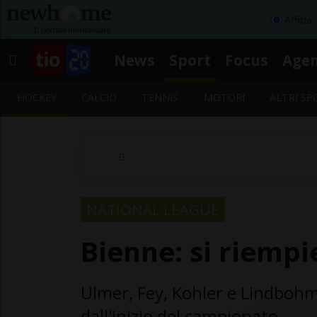
Affitta
News
Sport
Focus
Age
HOCKEY
CALCIO
TENNIS
MOTORI
ALTRI SP
NATIONAL LEAGUE
Bienne: si riempi
Ulmer, Fey, Kohler e Lindbohm
dall'inizio del campionato