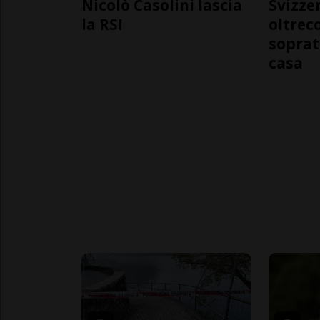
Nicolò Casolini lascia
Svizzer
la RSI
oltrec
soprat
casa