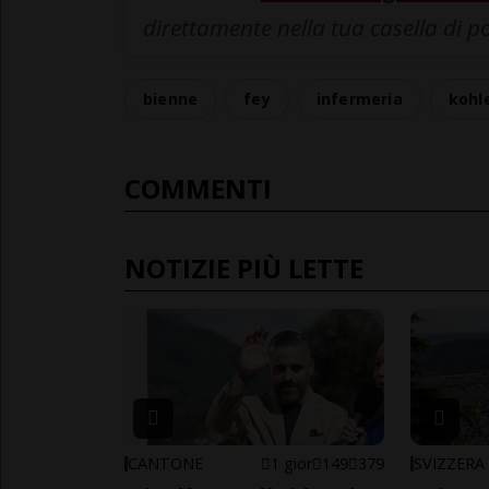
direttamente nella tua casella di p
bienne
fey
infermeria
kohl
COMMENTI
NOTIZIE PIÙ LETTE
CANTONE
1 gior
149
379
SVIZZERA