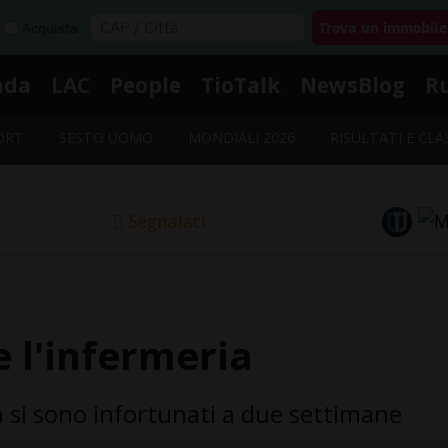
Acquista
nda
LAC
People
TioTalk
NewsBlog
R
ORT
SESTO UOMO
MONDIALI 2026
RISULTATI E CLA
Segnalaci
e l'infermeria
 si sono infortunati a due settimane