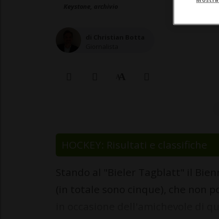
Keystone, archivio
di Christian Botta
Giornalista
HOCKEY: Risultati e classifiche
Stando al "Bieler Tagblatt" il Bie
(in totale sono cinque), che non p
in occasione dell'amichevole di qu