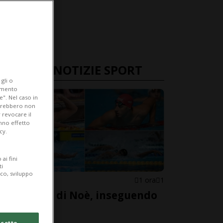
ULTIME NOTIZIE SPORT
gli o
iamento
e". Nel caso in
potrebbero non
 revocare il
anno effetto
cy.
ai fini
ti
ico, sviluppo
NUOTO
1 ora
1
Sulle scie di Noè, inseguendo
un sogno
cetto