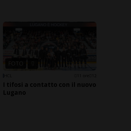
FOTO
HCL
11 ore
12
I tifosi a contatto con il nuovo
Lugano