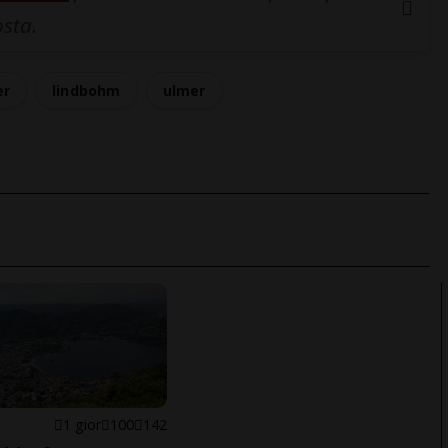
osta.
er
lindbohm
ulmer
1 gior
100
142