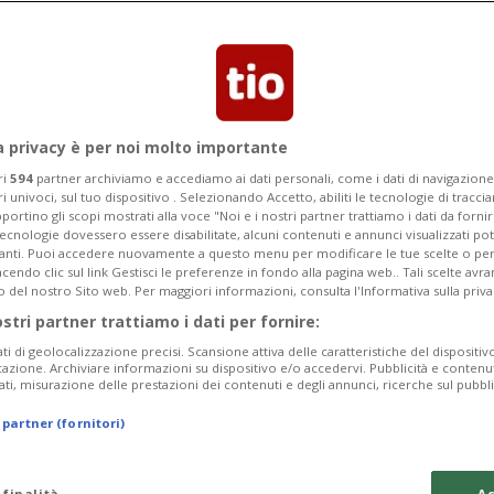
a privacy è per noi molto importante
ri
594
partner archiviamo e accediamo ai dati personali, come i dati di navigazione 
ri univoci, sul tuo dispositivo . Selezionando Accetto, abiliti le tecnologie di tracc
portino gli scopi mostrati alla voce "Noi e i nostri partner trattiamo i dati da fornir
tecnologie dovessero essere disabilitate, alcuni contenuti e annunci visualizzati 
vanti. Puoi accedere nuovamente a questo menu per modificare le tue scelte o per
endo clic sul link Gestisci le preferenze in fondo alla pagina web.. Tali scelte avr
o del nostro Sito web. Per maggiori informazioni, consulta l'Informativa sulla priva
ostri partner trattiamo i dati per fornire:
ati di geolocalizzazione precisi. Scansione attiva delle caratteristiche del dispositivo 
icazione. Archiviare informazioni su dispositivo e/o accedervi. Pubblicità e contenu
ati, misurazione delle prestazioni dei contenuti e degli annunci, ricerche sul pubbl
 partner (fornitori)
 finalità
Ac