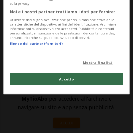
sulla privacy.
hanno deciso di lasciarsi. Dopo mesi di
Noi e i nostri partner trattiamo i dati per fornire:
speculazioni, tra sussurri e smentite, la
Utilizzare dati di geolocalizzazione precisi. Scansione attiva delle
caratteristiche del dispositivo ai fini dell’identificazione. Archiviare
decisione della coppia è stata confermata
informazioni su dispositivo e/o accedervi. Pubblicità e contenuti
personalizzati, misurazione delle prestazioni dei contenuti e degli
questa sera all'ANSA da una dichiara...
annunci, ricerche sul pubblico, sviluppo di servizi.
Elenco dei partner (fornitori)
🔐 Sblocca il nostro archivio
Mostra finalità
esclusivo!
Accetto
Sottoscrivi un abbonamento
Archivio
per
leggere questo articolo, oppure scegli
MyTioAbo
per accedere all'archivio e
navigare su sito e app senza pubblicità.
ACCEDI