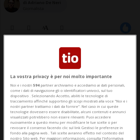
di Adriano De Neri
Giornalista
11 lug 2022 - 21:13
Aggiornamento 25 ago 2022 - 08:09
3
La vostra privacy è per noi molto importante
Da più di un anno l'ex numero dieci
Noi e i nostri
594
partner archiviamo e accediamo ai dati personali,
come i dati di navigazione gli o identificatori univoci, sul tuo
della Roma intratterrebbe una
dispositivo . Selezionando Accetto, abiliti le tecnologie di
tracciamento affinché supportino gli scopi mostrati alla voce "Noi e i
relazione con un'altra donna.
nostri partner trattiamo i dati da fornire". Nel caso in cui queste
tecnologie dovessero essere disabilitate, alcuni contenuti e annunci
visualizzati potrebbero non essere rilevanti. Puoi accedere
nuovamente a questo menu per modificare le tue scelte o per
ROMA - Da "sei unica" all'addio. Francesco
revocare il consenso facendo clic sul link Gestisci le preferenze in
fondo alla pagina web.. Tali scelte avranno effetto nel contesto del
Totti e Ilary Blasi hanno detto basta e
nostro Sito web. Per maggiori informazioni, consulta l'Informativa