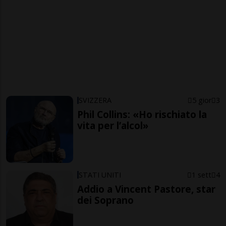
SVIZZERA
5 gior
3
Phil Collins: «Ho rischiato la
vita per l’alcol»
STATI UNITI
1 sett
4
Addio a Vincent Pastore, star
dei Soprano