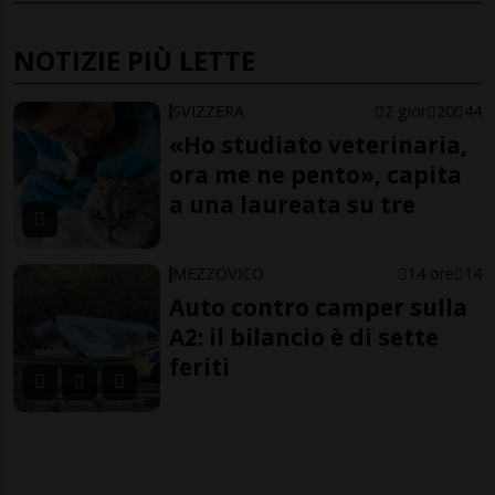
NOTIZIE PIÙ LETTE
SVIZZERA
2 gior
20
44
«Ho studiato veterinaria,
ora me ne pento», capita
a una laureata su tre
MEZZOVICO
14 ore
14
Auto contro camper sulla
A2: il bilancio è di sette
feriti