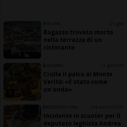
ASCONA
1 gior
Ragazzo trovato morto
nella terrazza di un
ristorante
LOCARNO
1 gior
132
Crolla il palco al Monte
Verità: «È stato come
un'onda»
MEZZOVICO-VIRA
18 ore
113
251
Incidente in scooter per il
deputato leghista Andrea