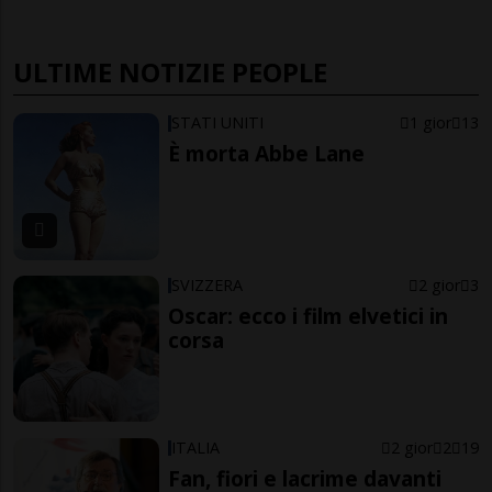
ULTIME NOTIZIE PEOPLE
STATI UNITI
1 gior
13
È morta Abbe Lane
SVIZZERA
2 gior
3
Oscar: ecco i film elvetici in
corsa
ITALIA
2 gior
2
19
Fan, fiori e lacrime davanti