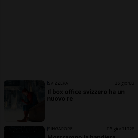
SVIZZERA
5 gior
3
Il box office svizzero ha un
nuovo re
SINGAPORE
5 gior
1
28
Mostrarono la bandiera