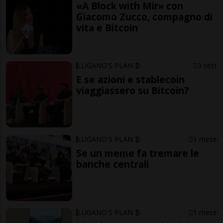
«A Block with Mir» con
Giacomo Zucco, compagno di
vita e Bitcoin
LUGANO'S PLAN ₿
3 sett
E se azioni e stablecoin
viaggiassero su Bitcoin?
LUGANO'S PLAN ₿
1 mese
Se un meme fa tremare le
banche centrali
LUGANO'S PLAN ₿
1 mese