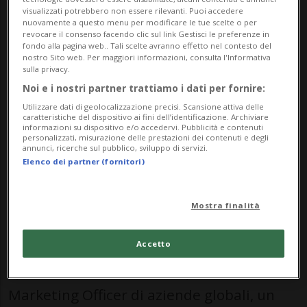
visualizzati potrebbero non essere rilevanti. Puoi accedere
nuovamente a questo menu per modificare le tue scelte o per
revocare il consenso facendo clic sul link Gestisci le preferenze in
NEWSBLOG
fondo alla pagina web.. Tali scelte avranno effetto nel contesto del
nostro Sito web. Per maggiori informazioni, consulta l'Informativa
Rubriche argomentali a pagamento curate da
sulla privacy.
aziende e inserzionisti esterni
Noi e i nostri partner trattiamo i dati per fornire:
Utilizzare dati di geolocalizzazione precisi. Scansione attiva delle
caratteristiche del dispositivo ai fini dell’identificazione. Archiviare
Efrat Fenigson: un
profilo
che non avrebbe
informazioni su dispositivo e/o accedervi. Pubblicità e contenuti
personalizzati, misurazione delle prestazioni dei contenuti e degli
bisogno di presentazioni, perlomeno per i
annunci, ricerche sul pubblico, sviluppo di servizi.
Elenco dei partner (fornitori)
lettori assidui di questa rubrica, nella
quale in passato abbiamo dedicato spazio
Mostra finalità
e in più occasioni alla nota bitcoiner.
Giornalista indipendente, podcaster e
Accetto
speaker israeliana con un passato da Chief
Marketing Officer di aziende globali, un