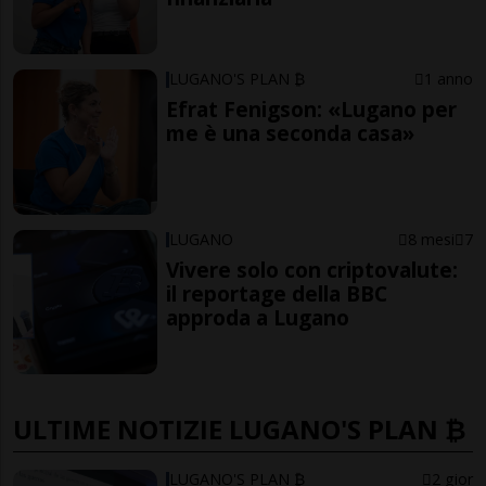
LUGANO'S PLAN ₿
1 anno
Efrat Fenigson: «Lugano per
me è una seconda casa»
LUGANO
8 mesi
7
Vivere solo con criptovalute:
il reportage della BBC
approda a Lugano
ULTIME NOTIZIE LUGANO'S PLAN ₿
LUGANO'S PLAN ₿
2 gior