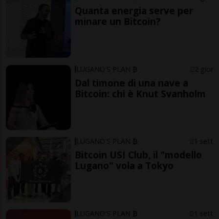
Quanta energia serve per
minare un Bitcoin?
LUGANO'S PLAN ₿
2 gior
Dal timone di una nave a
Bitcoin: chi è Knut Svanholm
LUGANO'S PLAN ₿
1 sett
Bitcoin USI Club, il "modello
Lugano" vola a Tokyo
LUGANO'S PLAN ₿
1 sett