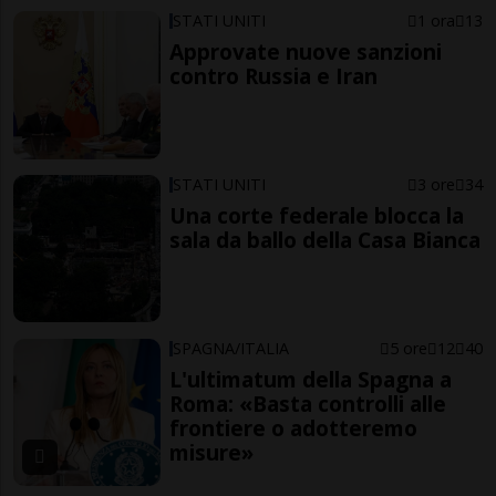
STATI UNITI
1 ora
13
Approvate nuove sanzioni
contro Russia e Iran
STATI UNITI
3 ore
34
Una corte federale blocca la
sala da ballo della Casa Bianca
SPAGNA/ITALIA
5 ore
12
40
L'ultimatum della Spagna a
Roma: «Basta controlli alle
frontiere o adotteremo
misure»