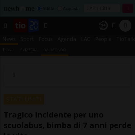
Affitta
Acquista
News
Sport
Focus
Agenda
LAC
People
TioTalk
TICINO
SVIZZERA
DAL MONDO
STATI UNITI
Tragico incidente per uno
scuolabus, bimba di 7 anni perde