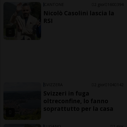
CANTONE
2 gior
160
394
Nicolò Casolini lascia la
RSI
SVIZZERA
2 gior
104
142
Svizzeri in fuga
oltreconfine, lo fanno
soprattutto per la casa
LUGANO
2 gior