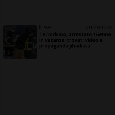
ITALIA
11 ore
17
55
Terrorismo, arrestato 16enne
in vacanza: trovati video e
propaganda jihadista