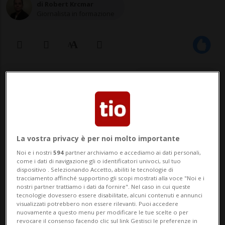
di Robert Krcmar
Giornalista in formazione
29 ott 2020 - 23:58
La vostra privacy è per noi molto importante
Noi e i nostri
594
partner archiviamo e accediamo ai dati personali,
come i dati di navigazione gli o identificatori univoci, sul tuo
dispositivo . Selezionando Accetto, abiliti le tecnologie di
tracciamento affinché supportino gli scopi mostrati alla voce "Noi e i
Clint Baker, direttore delle scuole
nostri partner trattiamo i dati da fornire". Nel caso in cui queste
tecnologie dovessero essere disabilitate, alcuni contenuti e annunci
della contea di Meigs, ha
visualizzati potrebbero non essere rilevanti. Puoi accedere
commentato affranto l'incidente
nuovamente a questo menu per modificare le tue scelte o per
revocare il consenso facendo clic sul link Gestisci le preferenze in