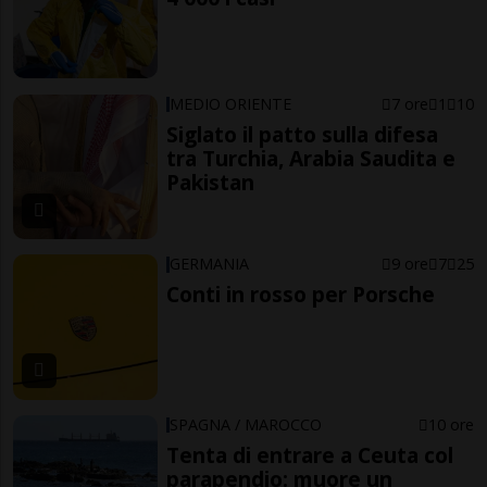
MEDIO ORIENTE
7 ore
1
10
Siglato il patto sulla difesa
tra Turchia, Arabia Saudita e
Pakistan
GERMANIA
9 ore
7
25
Conti in rosso per Porsche
SPAGNA / MAROCCO
10 ore
Tenta di entrare a Ceuta col
parapendio: muore un