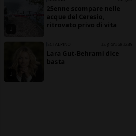
25enne scompare nelle
acque del Ceresio,
ritrovato privo di vita
SCI ALPINO
2 gior
68
289
Lara Gut-Behrami dice
basta