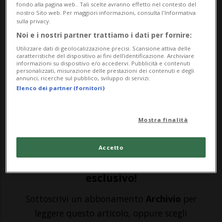
durante una conferenza stampa
fondo alla pagina web.. Tali scelte avranno effetto nel contesto del
nostro Sito web. Per maggiori informazioni, consulta l'Informativa
sulla privacy.
Noi e i nostri partner trattiamo i dati per fornire:
CHATTANOOGA - Uno scontro tra uno
Utilizzare dati di geolocalizzazione precisi. Scansione attiva delle
scuolabus e un mezzo pesante di servizio
caratteristiche del dispositivo ai fini dell’identificazione. Archiviare
informazioni su dispositivo e/o accedervi. Pubblicità e contenuti
personalizzati, misurazione delle prestazioni dei contenuti e degli
ha provocato la morte di uno studente di 7
annunci, ricerche sul pubblico, sviluppo di servizi.
Elenco dei partner (fornitori)
anni e del conducente del bus, oltre che il
ferimento di altri 5 ragazzi. È il dramma
Mostra finalità
che ha scosso, tra ieri e oggi, la cont...
Accetto
🔐 Sblocca il nostro archivio
esclusivo!
Sottoscrivi un abbonamento
Archivio
per
leggere questo articolo, oppure scegli