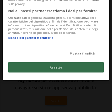
l'andamento della pandemia. O meglio,
sulla privacy.
Noi e i nostri partner trattiamo i dati per fornire:
per la specialista dell'Ufsp Virginie
Utilizzare dati di geolocalizzazione precisi. Scansione attiva delle
Masserey potrebbe essere vicino (se non
caratteristiche del dispositivo ai fini dell’identificazione. Archiviare
informazioni su dispositivo e/o accedervi. Pubblicità e contenuti
già raggiunto) ...
personalizzati, misurazione delle prestazioni dei contenuti e degli
annunci, ricerche sul pubblico, sviluppo di servizi.
Elenco dei partner (fornitori)
🔐 Sblocca il nostro archivio
Mostra finalità
esclusivo!
Sottoscrivi un abbonamento
Archivio
per
Accetto
leggere questo articolo, oppure scegli
MyTioAbo
per accedere all'archivio e
navigare su sito e app senza pubblicità.
ACCEDI