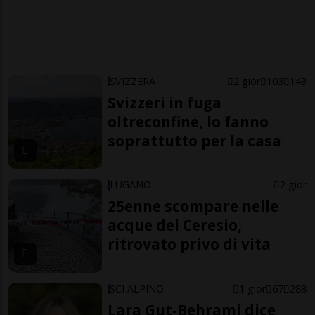
SVIZZERA
2 gior
103
143
Svizzeri in fuga
oltreconfine, lo fanno
soprattutto per la casa
LUGANO
2 gior
25enne scompare nelle
acque del Ceresio,
ritrovato privo di vita
SCI ALPINO
1 gior
67
288
Lara Gut-Behrami dice