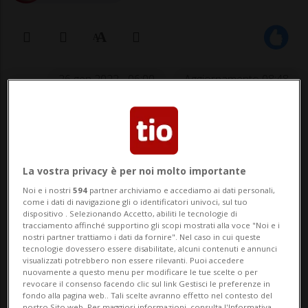
26 gen 2022 - 06:00
Aggiornamento 08:48
Sulla contagiosità di Omicron:
«Molto probabile che l’intera
La vostra privacy è per noi molto importante
popolazione entrerà, prima o poi, in
Noi e i nostri
594
partner archiviamo e accediamo ai dati personali,
contatto con il virus»
come i dati di navigazione gli o identificatori univoci, sul tuo
dispositivo . Selezionando Accetto, abiliti le tecnologie di
tracciamento affinché supportino gli scopi mostrati alla voce "Noi e i
nostri partner trattiamo i dati da fornire". Nel caso in cui queste
BELLINZONA - Solo una settimana fa la
tecnologie dovessero essere disabilitate, alcuni contenuti e annunci
visualizzati potrebbero non essere rilevanti. Puoi accedere
Task Force federale si lasciava scappare
nuovamente a questo menu per modificare le tue scelte o per
revocare il consenso facendo clic sul link Gestisci le preferenze in
previsioni ottimistiche riguardo
fondo alla pagina web.. Tali scelte avranno effetto nel contesto del
nostro Sito web. Per maggiori informazioni, consulta l'Informativa