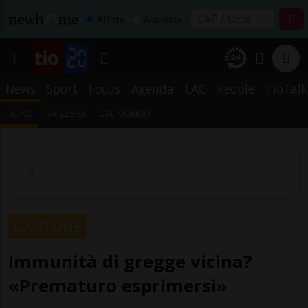
Affitta
Acquista
News
Sport
Focus
Agenda
LAC
People
TioTalk
TICINO
SVIZZERA
DAL MONDO
CANTONE
Immunità di gregge vicina?
«Prematuro esprimersi»