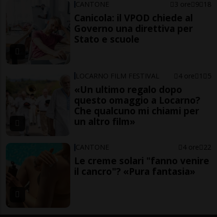
CANTONE
3 ore
9
18
Canicola: il VPOD chiede al
Governo una direttiva per
Stato e scuole
LOCARNO FILM FESTIVAL
4 ore
1
5
«Un ultimo regalo dopo
questo omaggio a Locarno?
Che qualcuno mi chiami per
un altro film»
CANTONE
4 ore
22
Le creme solari "fanno venire
il cancro"? «Pura fantasia»