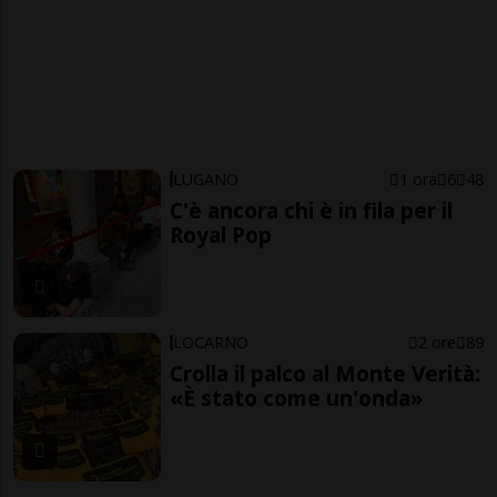
LUGANO
1 ora
6
48
C'è ancora chi è in fila per il
Royal Pop
LOCARNO
2 ore
89
Crolla il palco al Monte Verità:
«È stato come un'onda»