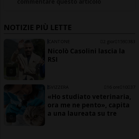
commentare questo articolo
NOTIZIE PIÙ LETTE
CANTONE
2 gior
159
383
Nicolò Casolini lascia la
RSI
SVIZZERA
16 ore
10
37
«Ho studiato veterinaria,
ora me ne pento», capita
a una laureata su tre