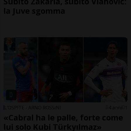
Subito Zakaria, subito Vlahovic:
la Juve sgomma
L’OSPITE - ARNO ROSSINI
4 anni
1
«Cabral ha le palle, forte come
lui solo Kubi Türkyılmaz»