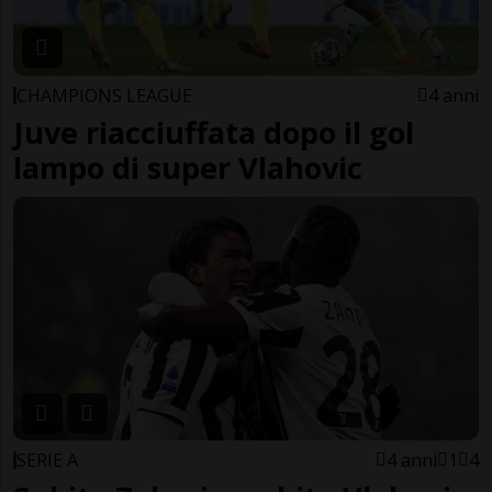
CHAMPIONS LEAGUE
4 anni
Juve riacciuffata dopo il gol
lampo di super Vlahovic
SERIE A
4 anni
1
4