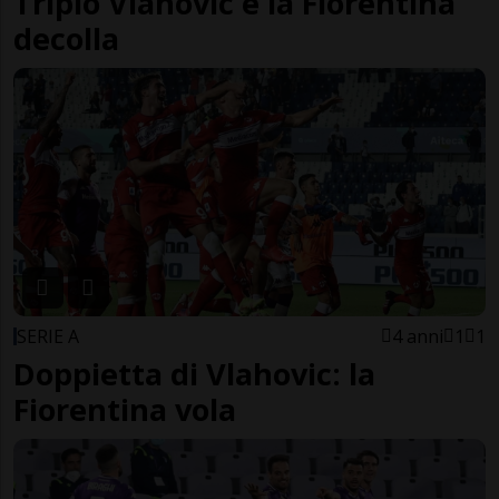
Triplo Vlahovic e la Fiorentina
decolla
SERIE A
4 anni
1
1
Doppietta di Vlahovic: la
Fiorentina vola