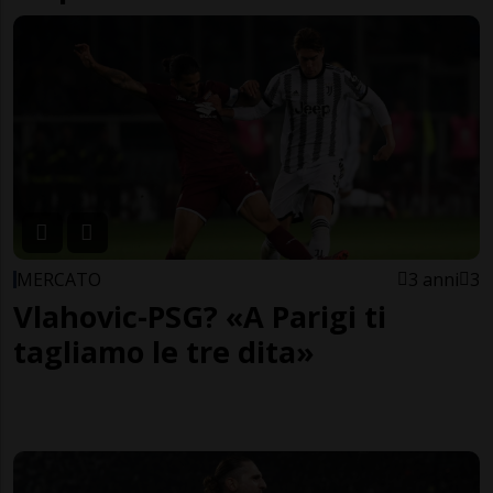
MERCATO
3 anni
3
Vlahovic-PSG? «A Parigi ti
tagliamo le tre dita»