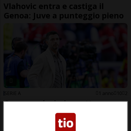
Vlahovic entra e castiga il
Genoa: Juve a punteggio pieno
SERIE A
1 anno
10
2
Cassano, durissimo attacco a
Dzemaili: «Per me è una
vergogna»