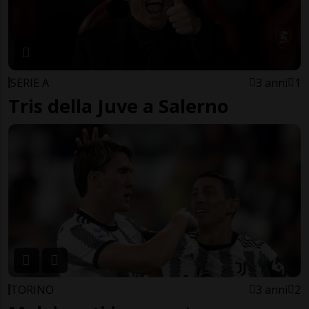
SERIE A
3 anni
1
Tris della Juve a Salerno
TORINO
3 anni
2