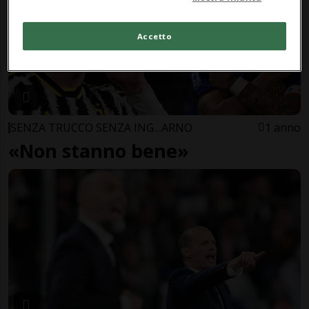
Accetto
SENZA TRUCCO SENZA ING…ARNO
1 anno
«Non stanno bene»