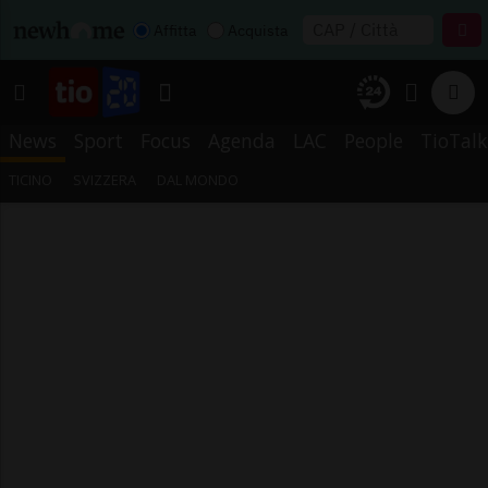
Affitta
Acquista
News
Sport
Focus
Agenda
LAC
People
TioTalk
TICINO
SVIZZERA
DAL MONDO