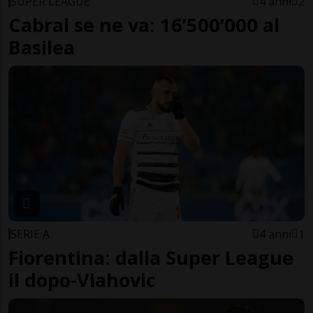
SUPER LEAGUE
4 anni
2
Cabral se ne va: 16’500’000 al
Basilea
SERIE A
4 anni
1
Fiorentina: dalla Super League
il dopo-Vlahovic