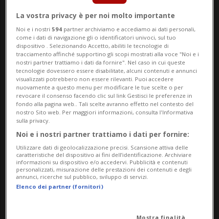
La vostra privacy è per noi molto importante
Noi e i nostri
594
partner archiviamo e accediamo ai dati personali,
come i dati di navigazione gli o identificatori univoci, sul tuo
dispositivo . Selezionando Accetto, abiliti le tecnologie di
tracciamento affinché supportino gli scopi mostrati alla voce "Noi e i
nostri partner trattiamo i dati da fornire". Nel caso in cui queste
tecnologie dovessero essere disabilitate, alcuni contenuti e annunci
visualizzati potrebbero non essere rilevanti. Puoi accedere
nuovamente a questo menu per modificare le tue scelte o per
revocare il consenso facendo clic sul link Gestisci le preferenze in
fondo alla pagina web.. Tali scelte avranno effetto nel contesto del
nostro Sito web. Per maggiori informazioni, consulta l'Informativa
CHAMPIONS LEAGUE
1 anno
1
sulla privacy.
Cuore e qualità: la Juve (in 10)
Noi e i nostri partner trattiamo i dati per fornire:
ribalta 3-2 il Lipsia
Utilizzare dati di geolocalizzazione precisi. Scansione attiva delle
caratteristiche del dispositivo ai fini dell’identificazione. Archiviare
informazioni su dispositivo e/o accedervi. Pubblicità e contenuti
personalizzati, misurazione delle prestazioni dei contenuti e degli
annunci, ricerche sul pubblico, sviluppo di servizi.
Elenco dei partner (fornitori)
Mostra finalità