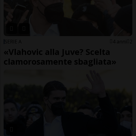
SERIE A
4 anni
2
«Vlahovic alla Juve? Scelta
clamorosamente sbagliata»