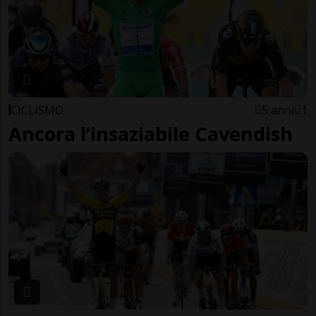
CICLISMO
5 anni
1
Ancora l’insaziabile Cavendish