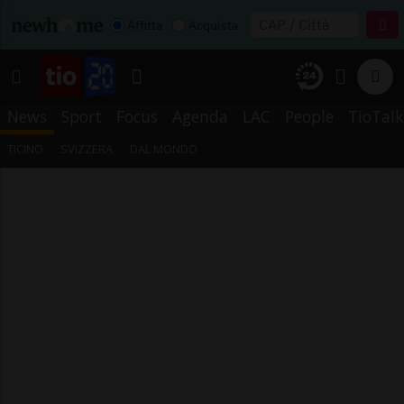
Affitta
Acquista
News
Sport
Focus
Agenda
LAC
People
TioTalk
TICINO
SVIZZERA
DAL MONDO