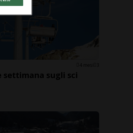
4 mesi
3
e settimana sugli sci