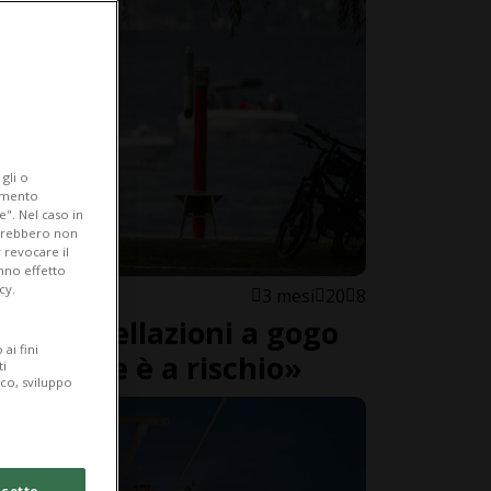
gli o
iamento
e". Nel caso in
potrebbero non
 revocare il
anno effetto
cy.
3 mesi
20
8
ro: cancellazioni a gogo
ai fini
 stagione è a rischio»
ti
ico, sviluppo
cetto