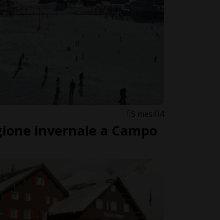
5 mesi
4
gione invernale a Campo