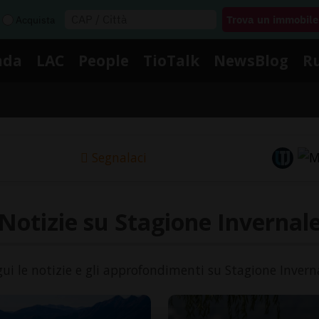
Acquista
nda
LAC
People
TioTalk
NewsBlog
R
Segnalaci
Notizie su Stagione Invernal
ui le notizie e gli approfondimenti su Stagione Invern