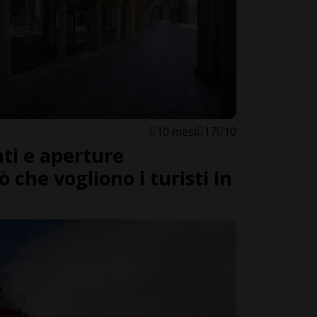
10 mesi
17
10
enti e aperture
ò che vogliono i turisti in