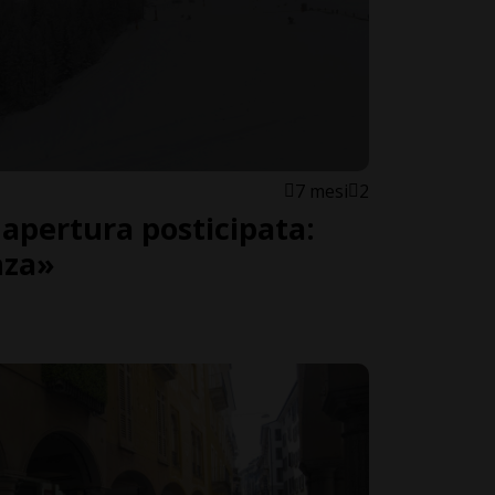
7 mesi
2
 apertura posticipata:
nza»