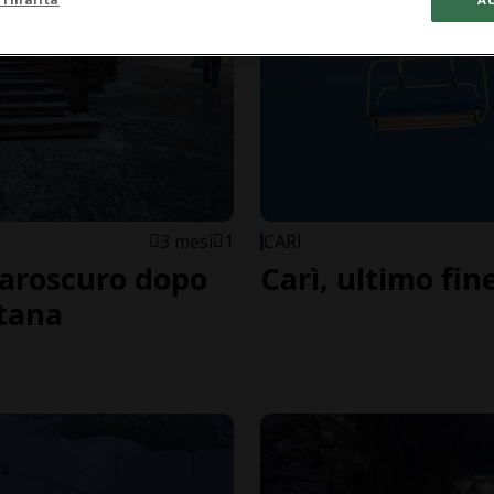
3 mesi
1
CARÌ
iaroscuro dopo
Carì, ultimo fin
ntana