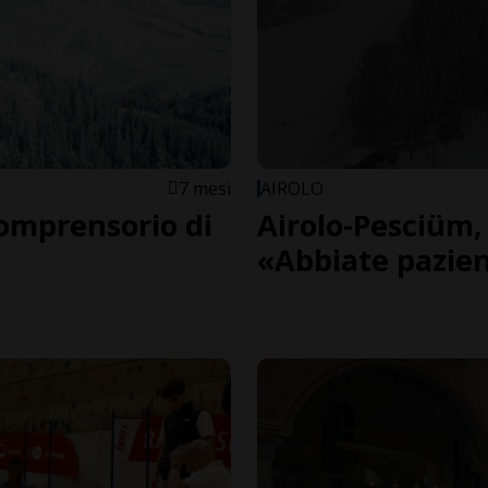
7 mesi
AIROLO
comprensorio di
Airolo-Pesciüm,
«Abbiate pazie