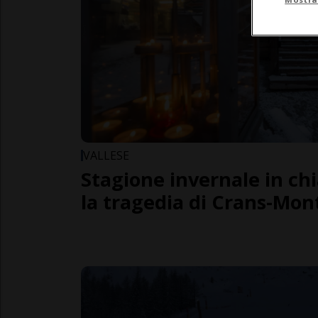
VALLESE
Stagione invernale in ch
la tragedia di Crans-Mo