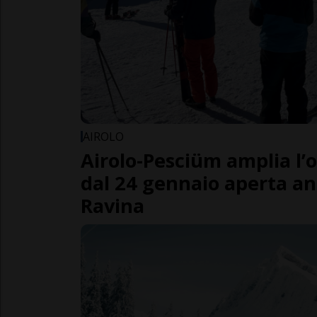
AIROLO
Airolo-Pesciüm amplia l’of
dal 24 gennaio aperta an
Ravina