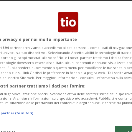
a privacy è per noi molto importante
ri
594
partner archiviamo e accediamo ai dati personali, come i dati di navigazione 
ri univoci, sul tuo dispositivo . Selezionando Accetto, abiliti le tecnologie di tracc
portino gli scopi mostrati alla voce "Noi e i nostri partner trattiamo i dati da fornir
tecnologie dovessero essere disabilitate, alcuni contenuti e annunci visualizzati 
vanti. Puoi accedere nuovamente a questo menu per modificare le tue scelte o per
endo clic sul link Gestisci le preferenze in fondo alla pagina web.. Tali scelte avr
o del nostro Sito web. Per maggiori informazioni, consulta l'Informativa sulla priva
2 mesi
1
SVIZZERA
ostri partner trattiamo i dati per fornire:
 +7,2% in Ticino
L'allarme svizze
ati di geolocalizzazione precisi. Scansione attiva delle caratteristiche del dispositivo 
negli hotel: «La
icazione. Archiviare informazioni su dispositivo e/o accedervi. Pubblicità e contenu
ati, misurazione delle prestazioni dei contenuti e degli annunci, ricerche sul pubbl
 partner (fornitori)
 finalità
Ac