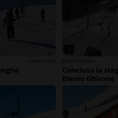
4 mesi
16
2
CAMPO BLENIO
langhe
Conclusa la sta
Blenio Ghirone