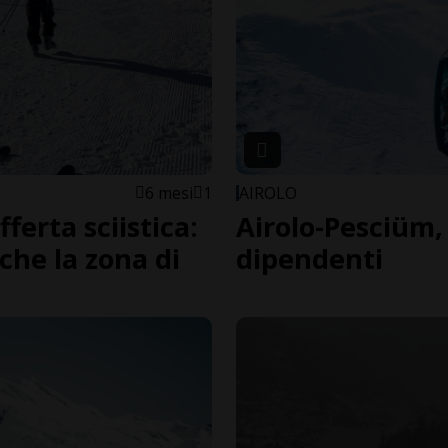
6 mesi
1
AIROLO
ferta sciistica:
Airolo-Pesciüm, 
che la zona di
dipendenti