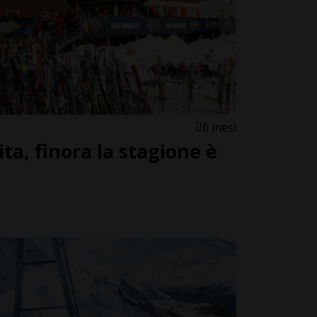
6 mesi
ita, finora la stagione è