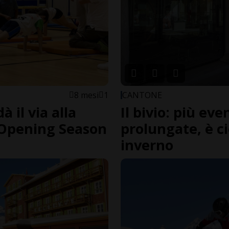
8 mesi
1
CANTONE
à il via alla
Il bivio: più ev
 Opening Season
prolungate, è ci
inverno