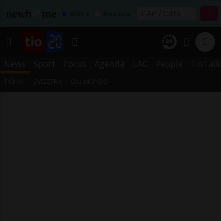
Affitta
Acquista
News
Sport
Focus
Agenda
LAC
People
TioTalk
TICINO
SVIZZERA
DAL MONDO