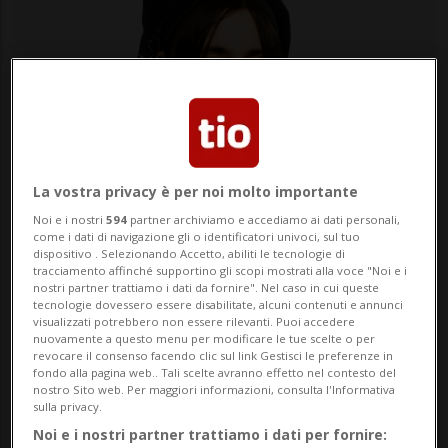
La vostra privacy è per noi molto importante
LUGANO
7 mesi
1
16
Noi e i nostri
594
partner archiviamo e accediamo ai dati personali,
«Lugano? È un luogo a me caro.
come i dati di navigazione gli o identificatori univoci, sul tuo
dispositivo . Selezionando Accetto, abiliti le tecnologie di
E servirà per "prendere le
tracciamento affinché supportino gli scopi mostrati alla voce "Noi e i
nostri partner trattiamo i dati da fornire". Nel caso in cui queste
misure"»
tecnologie dovessero essere disabilitate, alcuni contenuti e annunci
visualizzati potrebbero non essere rilevanti. Puoi accedere
nuovamente a questo menu per modificare le tue scelte o per
revocare il consenso facendo clic sul link Gestisci le preferenze in
fondo alla pagina web.. Tali scelte avranno effetto nel contesto del
nostro Sito web. Per maggiori informazioni, consulta l'Informativa
sulla privacy.
Noi e i nostri partner trattiamo i dati per fornire: