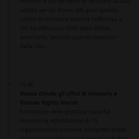
riservisti e sta cercando di reclutare 60.000
soldati per far fronte alle gravi perdite
subite in Ucraina e lanciare l'offensiva a
est. Lo riferiscono fonti della Difesa
americana, secondo quanto riportato
dalla Cnn.
19:46
Mosca chiude gli uffici di Amnesty e
Human Rights Watch
Il ministero della giustizia russo ha
revocato la registrazione di 15
organizzazioni straniere, comprese quelle
di Amnesty International e Human Rights