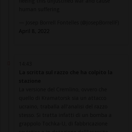
fleeing this unjustified war and cause
human suffering
— Josep Borrell Fontelles (@JosepBorrellF)
April 8, 2022
14:43
La scritta sul razzo che ha colpito la
stazione
La versione del Cremlino, ovvero che
quello di Kramatorsk sia un attacco
ucraino, traballa all'analisi del razzo
stesso. Si tratta infatti di un bomba a
grappolo Tochka-U, di fabbricazione
sovietica e in dotazione delll'esercito