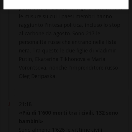
pacchetto entra così in vigore. Confermate
le misure su cui i paesi membri hanno
raggiunto l'intesa politica, incluso lo stop
al carbone da agosto. Sono 217 le
personalità russe che entrano nella lista
nera. Tra queste le due figlie di Vladimir
Putin, Ekaterina Tikhonova e Maria
Vorontsova, nonché l'imprenditore russo
Oleg Deripaska.
21:18
«Più di 1'600 morti tra i civili, 132 sono
bambini»
Sono almeno 1'626 le vittime civili