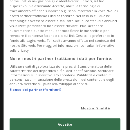
come i dati di navigazione gli o identificatori univoci, sul tuo
frasi, nel frattempo consegnate al Bundestag, sono
dispositivo . Selezionando Accetto, abiliti le tecnologie di
state pubblicate dal settimanale Der Spiegel, dove
tracciamento affinché supportino gli scopi mostrati alla voce "Noi e i
nostri partner trattiamo i dati da fornire". Nel caso in cui queste
si legge che i soldati «parlavano delle atrocità»
tecnologie dovessero essere disabilitate, alcuni contenuti e annunci
visualizzati potrebbero non essere rilevanti. Puoi accedere
commesse nella cittadina ucraina «così come della
nuovamente a questo menu per modificare le tue scelte o per
revocare il consenso facendo clic sul link Gestisci le preferenze in
loro vita quotidiana». E il timore è che quel
fondo alla pagina web.. Tali scelte avranno effetto nel contesto del
metodo così consolidato possa essere stato
nostro Sito web. Per maggiori informazioni, consulta l'Informativa
sulla privacy.
applicato anche in altre città ucraine.
Noi e i nostri partner trattiamo i dati per fornire:
Utilizzare dati di geolocalizzazione precisi. Scansione attiva delle
caratteristiche del dispositivo ai fini dell’identificazione. Archiviare
di Redazione
informazioni su dispositivo e/o accedervi. Pubblicità e contenuti
personalizzati, misurazione delle prestazioni dei contenuti e degli
annunci, ricerche sul pubblico, sviluppo di servizi.
Elenco dei partner (fornitori)
22:40
In vigore le sanzioni: colpite anche le
Mostra finalità
figlie di Putin
Sono state pubblicate nella gazzetta
Accetto
ufficiale le nuove sanzioni Ue. Il quinto