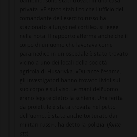
bambino, sono stati trovati in una casa
privata. «È stato stabilito che l'ufficio del
comandante dell'esercito russo ha
stazionato a lungo nel cortile», si legge
nella nota. Il rapporto afferma anche che il
corpo di un uomo che lavorava come
paramedico in un ospedale è stato trovato
vicino a uno dei locali della società
agricola di Husarivka. «Durante l'esame,
gli investigatori hanno trovato lividi sul
suo corpo e sul viso. Le mani dell'uomo
erano legate dietro la schiena. Una ferita
da proiettile è stata trovata nel petto
dell'uomo. È stato anche torturato dai
militari russi», ha detto la polizia. (
fonte
ats
)