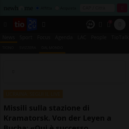
Affitta
Acquista
1
News
Sport
Focus
Agenda
LAC
People
TioTalk
TICINO
SVIZZERA
DAL MONDO
UCRAINA: SEGUI IL LIVE
Missili sulla stazione di
Kramatorsk. Von der Leyen a
Bucha: «Qui è successo