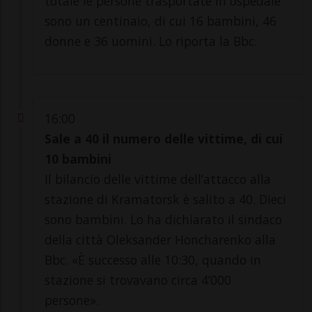
totale le persone trasportate in ospedale
sono un centinaio, di cui 16 bambini, 46
donne e 36 uomini. Lo riporta la Bbc.
16:00
Sale a 40 il numero delle vittime, di cui
10 bambini
Il bilancio delle vittime dell’attacco alla
stazione di Kramatorsk è salito a 40. Dieci
sono bambini. Lo ha dichiarato il sindaco
della città Oleksander Honcharenko alla
Bbc. «È successo alle 10:30, quando in
stazione si trovavano circa 4’000
persone».