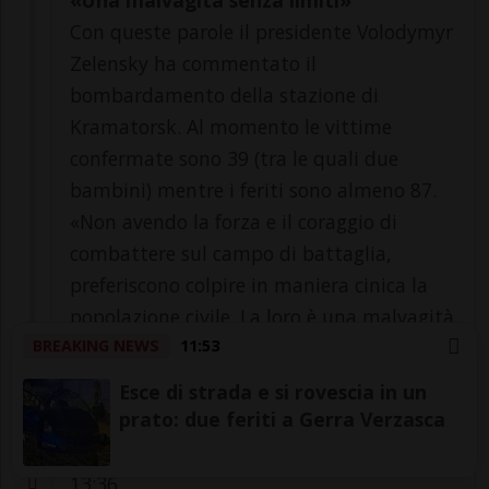
«Una malvagità senza limiti»
Con queste parole il presidente Volodymyr
Zelensky ha commentato il
bombardamento della stazione di
Kramatorsk. Al momento le vittime
confermate sono 39 (tra le quali due
bambini) mentre i feriti sono almeno 87.
«Non avendo la forza e il coraggio di
combattere sul campo di battaglia,
preferiscono colpire in maniera cinica la
popolazione civile. La loro è una malvagità
BREAKING NEWS
11:53
senza limiti. E, se non sarà punita, non si
fermerà».
Esce di strada e si rovescia in un
prato: due feriti a Gerra Verzasca
13:36