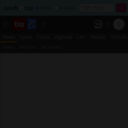
Affitta
Acquista
News
Sport
Focus
Agenda
LAC
People
TioTalk
TICINO
SVIZZERA
DAL MONDO