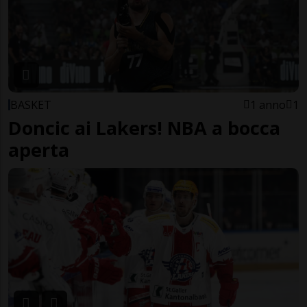
BASKET
1 anno
1
Doncic ai Lakers! NBA a bocca
aperta