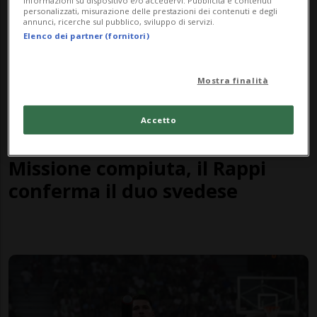
informazioni su dispositivo e/o accedervi. Pubblicità e contenuti
personalizzati, misurazione delle prestazioni dei contenuti e degli
annunci, ricerche sul pubblico, sviluppo di servizi.
Elenco dei partner (fornitori)
Mostra finalità
Accetto
NATIONAL LEAGUE
1 anno
Missione compiuta, il Rappi
conferma il duo svedese