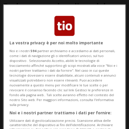
Prolunga una bandiera del
Rappi
La vostra privacy è per noi molto importante
Noi e i nostri
594
partner archiviamo e accediamo ai dati personali,
come i dati di navigazione gli o identificatori univoci, sul tuo
dispositivo . Selezionando Accetto, abiliti le tecnologie di
tracciamento affinché supportino gli scopi mostrati alla voce "Noi e i
nostri partner trattiamo i dati da fornire". Nel caso in cui queste
tecnologie dovessero essere disabilitate, alcuni contenuti e annunci
visualizzati potrebbero non essere rilevanti. Puoi accedere
nuovamente a questo menu per modificare le tue scelte o per
revocare il consenso facendo clic sul link Gestisci le preferenze in
NBA
1 anno
fondo alla pagina web.. Tali scelte avranno effetto nel contesto del
10'000'000'000 di dollari per i
nostro Sito web. Per maggiori informazioni, consulta l'Informativa
sulla privacy.
Lakers
Noi e i nostri partner trattiamo i dati per fornire:
Utilizzare dati di geolocalizzazione precisi. Scansione attiva delle
caratteristiche del dispositivo ai fini dell’identificazione. Archiviare