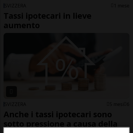
SVIZZERA
1 mese
Tassi ipotecari in lieve
aumento
SVIZZERA
5 mesi
6
Anche i tassi ipotecari sono
sotto pressione a causa della