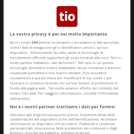
guerra in Medio Oriente
La vostra privacy è per noi molto importante
Noi e i nostri
594
partner archiviamo e accediamo ai dati personali,
come i dati di navigazione gli o identificatori univoci, sul tuo
dispositivo . Selezionando Accetto, abiliti le tecnologie di
tracciamento affinché supportino gli scopi mostrati alla voce "Noi e i
nostri partner trattiamo i dati da fornire". Nel caso in cui queste
tecnologie dovessero essere disabilitate, alcuni contenuti e annunci
visualizzati potrebbero non essere rilevanti. Puoi accedere
nuovamente a questo menu per modificare le tue scelte o per
SVIZZERA
6 mesi
3
revocare il consenso facendo clic sul link Gestisci le preferenze in
Malgrado il tasso zero, le
fondo alla pagina web.. Tali scelte avranno effetto nel contesto del
nostro Sito web. Per maggiori informazioni, consulta l'Informativa
ipoteche continuano a costare
sulla privacy.
Noi e i nostri partner trattiamo i dati per fornire:
di più
Utilizzare dati di geolocalizzazione precisi. Scansione attiva delle
caratteristiche del dispositivo ai fini dell’identificazione. Archiviare
informazioni su dispositivo e/o accedervi. Pubblicità e contenuti
personalizzati, misurazione delle prestazioni dei contenuti e degli
annunci, ricerche sul pubblico, sviluppo di servizi.