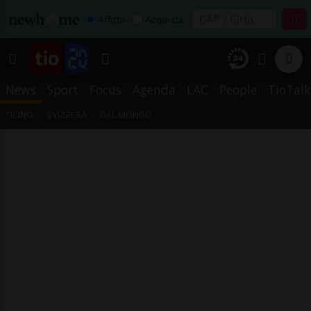
Affitta
Acquista
News
Sport
Focus
Agenda
LAC
People
TioTalk
TICINO
SVIZZERA
DAL MONDO