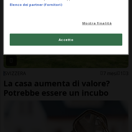
Elenco dei partner (fornitori)
Mostra finalità
Accetto
SVIZZERA
7 mesi
1
3
La casa aumenta di valore?
Potrebbe essere un incubo