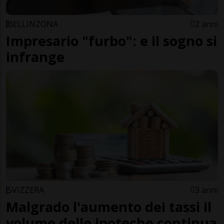
BELLINZONA
2 anni
Impresario "furbo": e il sogno si
infrange
SVIZZERA
3 anni
Malgrado l'aumento dei tassi il
volume delle ipoteche continua