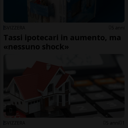
SVIZZERA
5 anni
Tassi ipotecari in aumento, ma
«nessuno shock»
SVIZZERA
5 anni
1