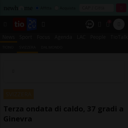
Affitta
Acquista
1
News
Sport
Focus
Agenda
LAC
People
TioTalk
TICINO
SVIZZERA
DAL MONDO
SVIZZERA
Terza ondata di caldo, 37 gradi a
Ginevra