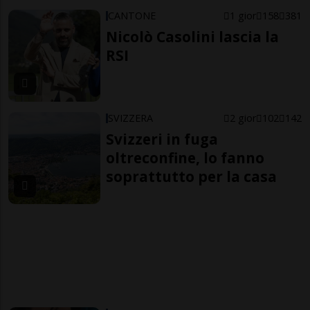
CANTONE
1 gior
158
381
Nicolò Casolini lascia la
RSI
SVIZZERA
2 gior
102
142
Svizzeri in fuga
oltreconfine, lo fanno
soprattutto per la casa