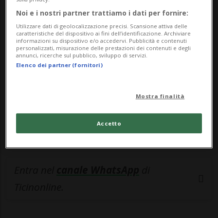
🔐 Sblocca il nostro archivio
Noi e i nostri partner trattiamo i dati per fornire:
Utilizzare dati di geolocalizzazione precisi. Scansione attiva delle
esclusivo!
caratteristiche del dispositivo ai fini dell’identificazione. Archiviare
informazioni su dispositivo e/o accedervi. Pubblicità e contenuti
personalizzati, misurazione delle prestazioni dei contenuti e degli
Sottoscrivi un abbonamento
Archivio
per
annunci, ricerche sul pubblico, sviluppo di servizi.
leggere questo articolo, oppure scegli
Elenco dei partner (fornitori)
MyTioAbo
per accedere all'archivio e
navigare su sito e app senza pubblicità.
Mostra finalità
ACCEDI
Accetto
Entra nel
canale WhatsApp
di
Ticinonline.