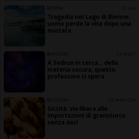
BERNA
1 ora
Tragedia nel Lago di Bienne:
uomo perde la vita dopo una
nuotata
GRIGIONI
1 ora
7
A Sedrun in cerca... della
materia oscura, questo
professore ci spera
SVIZZERA
2 ore
1
14
Siccità: via libera alle
importazioni di granoturco
senza dazi