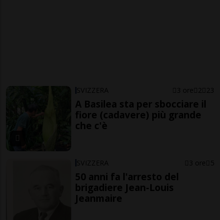
SVIZZERA
3 ore
2
23
A Basilea sta per sbocciare il
fiore (cadavere) più grande
che c'è
SVIZZERA
3 ore
5
50 anni fa l'arresto del
brigadiere Jean-Louis
Jeanmaire