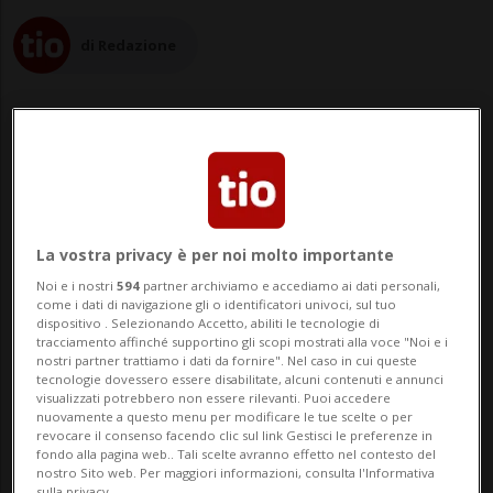
di Redazione
03 ago 2022 - 19:27
La vostra privacy è per noi molto importante
GINEVRA - Per la terza volta quest'anno la
Noi e i nostri
594
partner archiviamo e accediamo ai dati personali,
Svizzera è stata raggiunta da una ondata
come i dati di navigazione gli o identificatori univoci, sul tuo
dispositivo . Selezionando Accetto, abiliti le tecnologie di
di calore: a Ginevra oggi è stata misurata
tracciamento affinché supportino gli scopi mostrati alla voce "Noi e i
nostri partner trattiamo i dati da fornire". Nel caso in cui queste
la temperatura più elevata, ben 36,6 gradi.
tecnologie dovessero essere disabilitate, alcuni contenuti e annunci
visualizzati potrebbero non essere rilevanti. Puoi accedere
Domani, la colonnina di mercurio
nuovamente a questo menu per modificare le tue scelte o per
revocare il consenso facendo clic sul link Gestisci le preferenze in
dovrebbe salire ulteriorm...
fondo alla pagina web.. Tali scelte avranno effetto nel contesto del
nostro Sito web. Per maggiori informazioni, consulta l'Informativa
sulla privacy.