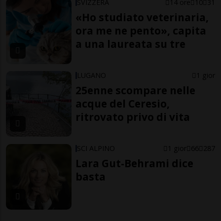
SVIZZERA
14 ore
10
31
«Ho studiato veterinaria,
ora me ne pento», capita
a una laureata su tre
LUGANO
1 gior
25enne scompare nelle
acque del Ceresio,
ritrovato privo di vita
SCI ALPINO
1 gior
66
287
Lara Gut-Behrami dice
basta