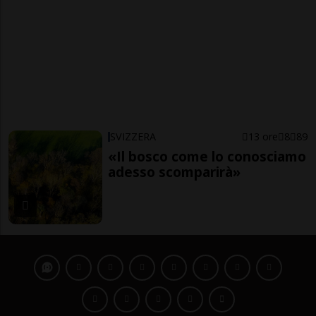
SVIZZERA
13 ore
8
89
«Il bosco come lo conosciamo
adesso scomparirà»