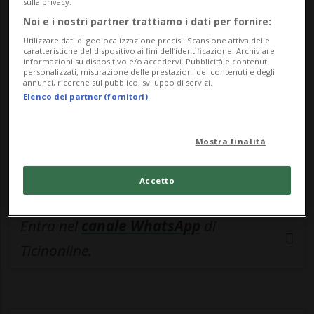
🔐 Sblocca il nostro archivio
sulla privacy.
Noi e i nostri partner trattiamo i dati per fornire:
esclusivo!
Utilizzare dati di geolocalizzazione precisi. Scansione attiva delle
caratteristiche del dispositivo ai fini dell’identificazione. Archiviare
Sottoscrivi un abbonamento
Archivio
per
informazioni su dispositivo e/o accedervi. Pubblicità e contenuti
personalizzati, misurazione delle prestazioni dei contenuti e degli
leggere questo articolo, oppure scegli
annunci, ricerche sul pubblico, sviluppo di servizi.
MyTioAbo
per accedere all'archivio e
Elenco dei partner (fornitori)
navigare su sito e app senza pubblicità.
Mostra finalità
ACCEDI
Accetto
Entra nel
canale WhatsApp
di
Ticinonline.