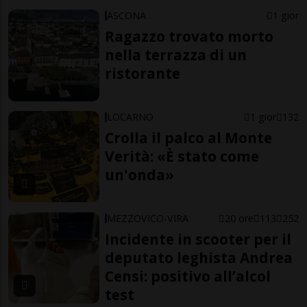
ASCONA
1 gior
Ragazzo trovato morto
nella terrazza di un
ristorante
LOCARNO
1 gior
132
Crolla il palco al Monte
Verità: «È stato come
un'onda»
MEZZOVICO-VIRA
20 ore
113
252
Incidente in scooter per il
deputato leghista Andrea
Censi: positivo all’alcol
test