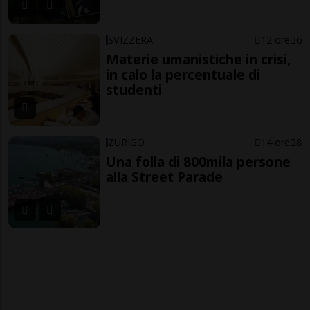
SVIZZERA
12 ore
6
Materie umanistiche in crisi,
in calo la percentuale di
studenti
ZURIGO
14 ore
8
Una folla di 800mila persone
alla Street Parade