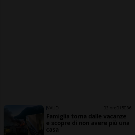
VAUD
3 ore
15
36
Famiglia torna dalle vacanze
e scopre di non avere più una
casa