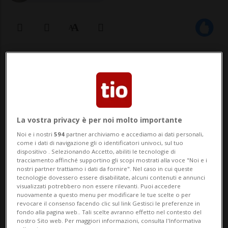
01 mar 2022 - 15:02
Aggiornamento 17:41
ZURIGO - La Svizzera ha chiuso lo spazio
aereo ai velivoli provenienti dalla Russia. E
La vostra privacy è per noi molto importante
la Russia ha fatto lo stesso nei confronti
Noi e i nostri
594
partner archiviamo e accediamo ai dati personali,
delle compagnie aeree elvetiche. Il
come i dati di navigazione gli o identificatori univoci, sul tuo
dispositivo . Selezionando Accetto, abiliti le tecnologie di
provvedimento ha in primis una
tracciamento affinché supportino gli scopi mostrati alla voce "Noi e i
nostri partner trattiamo i dati da fornire". Nel caso in cui queste
conseguenza diretta sui voli Swiss per la
tecnologie dovessero essere disabilitate, alcuni contenuti e annunci
visualizzati potrebbero non essere rilevanti. Puoi accedere
Russia. Si ...
nuovamente a questo menu per modificare le tue scelte o per
revocare il consenso facendo clic sul link Gestisci le preferenze in
fondo alla pagina web.. Tali scelte avranno effetto nel contesto del
nostro Sito web. Per maggiori informazioni, consulta l'Informativa