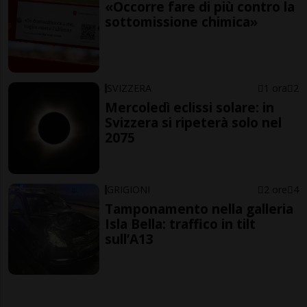
«Occorre fare di più contro la
sottomissione chimica»
SVIZZERA
1 ora
2
Mercoledì eclissi solare: in
Svizzera si ripeterà solo nel
2075
GRIGIONI
2 ore
4
Tamponamento nella galleria
Isla Bella: traffico in tilt
sull’A13