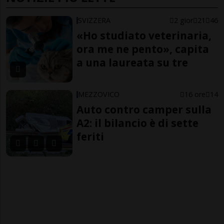
SVIZZERA
2 gior
21
46
«Ho studiato veterinaria,
ora me ne pento», capita
a una laureata su tre
MEZZOVICO
16 ore
14
Auto contro camper sulla
A2: il bilancio è di sette
feriti