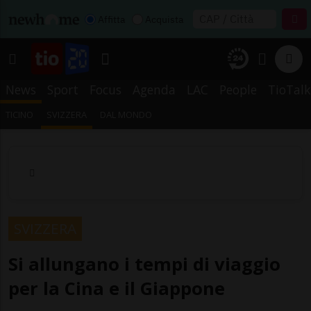
Affitta
Acquista
News
Sport
Focus
Agenda
LAC
People
TioTalk
TICINO
SVIZZERA
DAL MONDO
SVIZZERA
Si allungano i tempi di viaggio
per la Cina e il Giappone