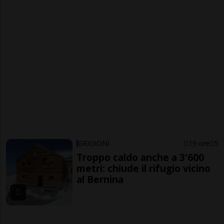
GRIGIONI
19 ore
5
Troppo caldo anche a 3'600
metri: chiude il rifugio vicino
al Bernina