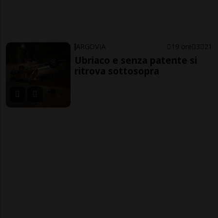
ARGOVIA
19 ore
3
21
Ubriaco e senza patente si
ritrova sottosopra