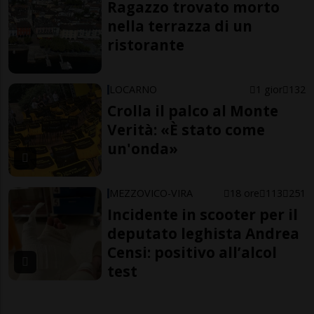
Ragazzo trovato morto
nella terrazza di un
ristorante
LOCARNO
1 gior
132
Crolla il palco al Monte
Verità: «È stato come
un'onda»
MEZZOVICO-VIRA
18 ore
113
251
Incidente in scooter per il
deputato leghista Andrea
Censi: positivo all’alcol
test