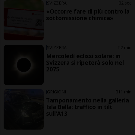
SVIZZERA
2 sec
«Occorre fare di più contro la
sottomissione chimica»
SVIZZERA
2 min
Mercoledì eclissi solare: in
Svizzera si ripeterà solo nel
2075
GRIGIONI
11 min
Tamponamento nella galleria
Isla Bella: traffico in tilt
sull’A13