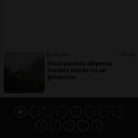
GLARONA
19 ore
Escursionista disperso
trovato morto su un
ghiacciaio