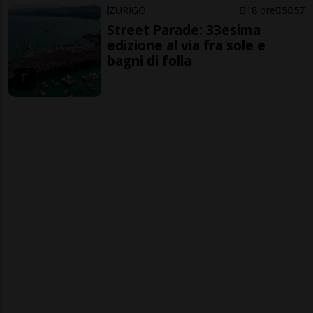
ZURIGO
18 ore
5
57
Street Parade: 33esima
edizione al via fra sole e
bagni di folla