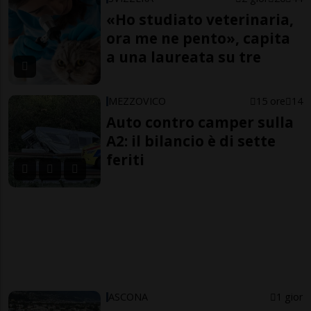
«Ho studiato veterinaria,
ora me ne pento», capita
a una laureata su tre
MEZZOVICO
15 ore
14
Auto contro camper sulla
A2: il bilancio è di sette
feriti
ASCONA
1 gior