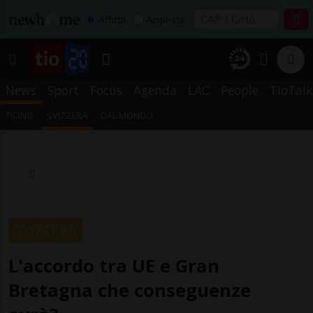
Affitta
Acquista
News
Sport
Focus
Agenda
LAC
People
TioTalk
TICINO
SVIZZERA
DAL MONDO
SVIZZERA
L'accordo tra UE e Gran
Bretagna che conseguenze