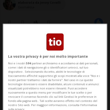
elaborata da Jenny Covelli
Giornalista
27 dic 2020 - 09:45
BERNA - L'accordo tra la Gran Bretagna e
La vostra privacy è per noi molto importante
l'UE post-Brexit sta suscitando reazioni fra
Noi e i nostri
594
partner archiviamo e accediamo ai dati personali,
come i dati di navigazione gli o identificatori univoci, sul tuo
i politici svizzeri, in particolare per il fatto
dispositivo . Selezionando Accetto, abiliti le tecnologie di
tracciamento affinché supportino gli scopi mostrati alla voce "Noi e i
che la Corte di giustizia dell'Unione
nostri partner trattiamo i dati da fornire". Nel caso in cui queste
tecnologie dovessero essere disabilitate, alcuni contenuti e annunci
europea (CGUE) non avrà alcun ruolo,
visualizzati potrebbero non essere rilevanti. Puoi accedere
nuovamente a questo menu per modificare le tue scelte o per
riferisce NZZ am Sonntag. Alcuni ...
revocare il consenso facendo clic sul link Gestisci le preferenze in
fondo alla pagina web.. Tali scelte avranno effetto nel contesto del
nostro Sito web. Per maggiori informazioni, consulta l'Informativa
sulla privacy.