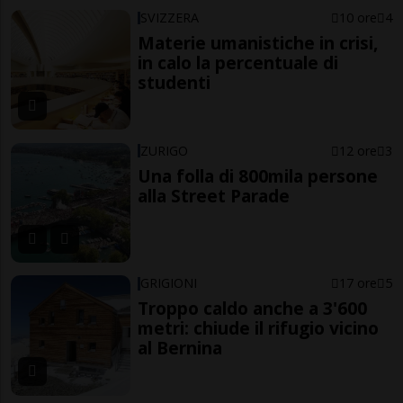
SVIZZERA
10 ore
4
Materie umanistiche in crisi,
in calo la percentuale di
studenti
ZURIGO
12 ore
3
Una folla di 800mila persone
alla Street Parade
GRIGIONI
17 ore
5
Troppo caldo anche a 3'600
metri: chiude il rifugio vicino
al Bernina