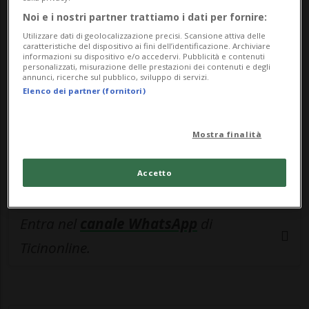
🔐 Sblocca il nostro archivio
Noi e i nostri partner trattiamo i dati per fornire:
esclusivo!
Utilizzare dati di geolocalizzazione precisi. Scansione attiva delle
caratteristiche del dispositivo ai fini dell’identificazione. Archiviare
Sottoscrivi un abbonamento
Archivio
per
informazioni su dispositivo e/o accedervi. Pubblicità e contenuti
personalizzati, misurazione delle prestazioni dei contenuti e degli
leggere questo articolo, oppure scegli
annunci, ricerche sul pubblico, sviluppo di servizi.
Elenco dei partner (fornitori)
MyTioAbo
per accedere all'archivio e
navigare su sito e app senza pubblicità.
Mostra finalità
ACCEDI
Accetto
Entra nel
canale WhatsApp
di
Ticinonline.