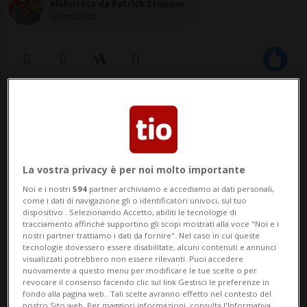
elaborata da Patrick Stopper
Giornalista
02 ott 2020 - 20:00
La vostra privacy è per noi molto importante
Noi e i nostri
594
partner archiviamo e accediamo ai dati personali,
come i dati di navigazione gli o identificatori univoci, sul tuo
dispositivo . Selezionando Accetto, abiliti le tecnologie di
tracciamento affinché supportino gli scopi mostrati alla voce "Noi e i
ZURIGO - Un Johnny Depp rilassato e
nostri partner trattiamo i dati da fornire". Nel caso in cui queste
tecnologie dovessero essere disabilitate, alcuni contenuti e annunci
sorridente si è presentato oggi sul
visualizzati potrebbero non essere rilevanti. Puoi accedere
nuovamente a questo menu per modificare le tue scelte o per
tappeto verde del 16esimo Zurich Film
revocare il consenso facendo clic sul link Gestisci le preferenze in
fondo alla pagina web.. Tali scelte avranno effetto nel contesto del
nostro Sito web. Per maggiori informazioni, consulta l'Informativa