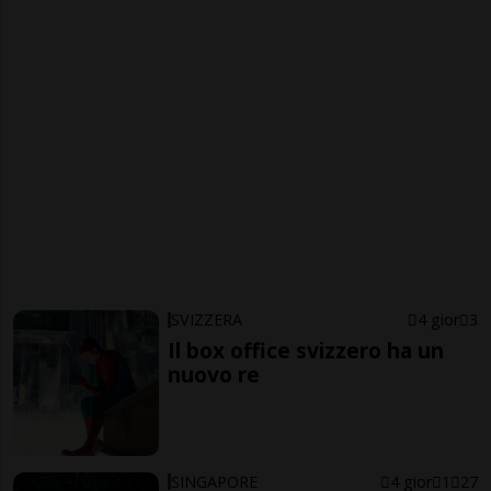
SVIZZERA
4 gior
3
Il box office svizzero ha un
nuovo re
SINGAPORE
4 gior
1
27