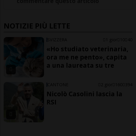
commentare questo articolo
NOTIZIE PIÙ LETTE
SVIZZERA
1 gior
10
40
«Ho studiato veterinaria,
ora me ne pento», capita
a una laureata su tre
CANTONE
2 gior
160
394
Nicolò Casolini lascia la
RSI