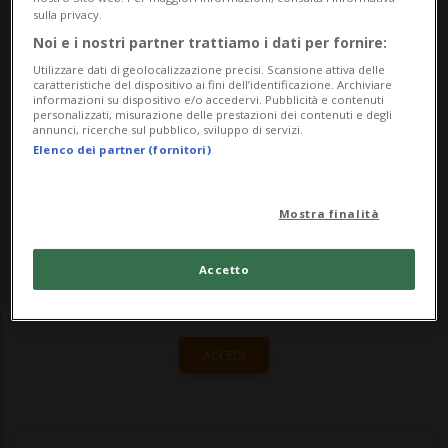
Festival. L'attore hollywoodiano era al
sulla privacy.
festival di Zurigo già due anni fa. Depp si è
Noi e i nostri partner trattiamo i dati per fornire:
presentato ai fan e ai giornalist...
Utilizzare dati di geolocalizzazione precisi. Scansione attiva delle
caratteristiche del dispositivo ai fini dell’identificazione. Archiviare
informazioni su dispositivo e/o accedervi. Pubblicità e contenuti
personalizzati, misurazione delle prestazioni dei contenuti e degli
annunci, ricerche sul pubblico, sviluppo di servizi.
🔐 Sblocca il nostro archivio
Elenco dei partner (fornitori)
esclusivo!
Sottoscrivi un abbonamento
Archivio
per
Mostra finalità
leggere questo articolo, oppure scegli
MyTioAbo
per accedere all'archivio e
Accetto
navigare su sito e app senza pubblicità.
ACCEDI