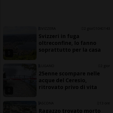
SVIZZERA
2 gior
104
143
Svizzeri in fuga
oltreconfine, lo fanno
soprattutto per la casa
LUGANO
2 gior
25enne scompare nelle
acque del Ceresio,
ritrovato privo di vita
ASCONA
13 ore
Ragazzo trovato morto