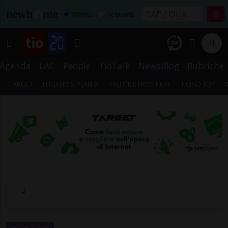
Affitta
Acquista
Agenda
LAC
People
TioTalk
NewsBlog
Rubriche
TARGET
LUGANO'S PLAN ₿
VALUTE E FRONTIERE
TICINO TOP