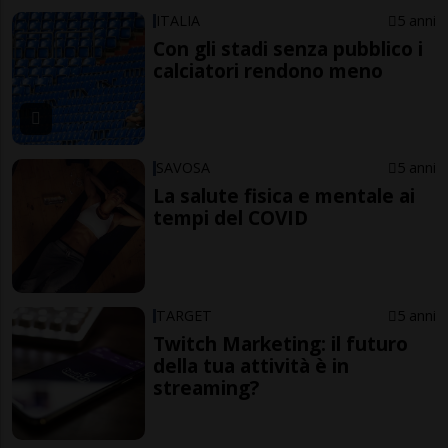
ITALIA
5 anni
Con gli stadi senza pubblico i
calciatori rendono meno
SAVOSA
5 anni
La salute fisica e mentale ai
tempi del COVID
TARGET
5 anni
Twitch Marketing: il futuro
della tua attività è in
streaming?