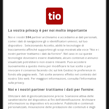
atleti che vivono (e talora si
arricchiscono) grazie a biglietti, diritti
televisivi e premi sono in cerca di
soluzioni
differenti: la Premier League, il
La vostra privacy è per noi molto importante
Noi e i nostri
594
partner archiviamo e accediamo ai dati personali,
massimo campionato inglese di
football
,
come i dati di navigazione gli o identificatori univoci, sul tuo
dispositivo . Selezionando Accetto, abiliti le tecnologie di
per fare un esempio eccellente, ha già
tracciamento affinché supportino gli scopi mostrati alla voce "Noi e i
nostri partner trattiamo i dati da fornire". Nel caso in cui queste
dichiarato che subirà
perdite di oltre un
tecnologie dovessero essere disabilitate, alcuni contenuti e annunci
visualizzati potrebbero non essere rilevanti. Puoi accedere
miliardo di franchi.
nuovamente a questo menu per modificare le tue scelte o per
revocare il consenso facendo clic sul link Gestisci le preferenze in
Come tenteranno di limitare i danni i club
fondo alla pagina web.. Tali scelte avranno effetto nel contesto del
nostro Sito web. Per maggiori informazioni, consulta l'Informativa
più famosi?
The show must go on
, magari “a
sulla privacy.
porte chiuse”, senza pubblico, e anche a
Noi e i nostri partner trattiamo i dati per fornire:
Utilizzare dati di geolocalizzazione precisi. Scansione attiva delle
discapito della salute degli atleti?
caratteristiche del dispositivo ai fini dell’identificazione. Archiviare
informazioni su dispositivo e/o accedervi. Pubblicità e contenuti
personalizzati, misurazione delle prestazioni dei contenuti e degli