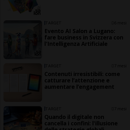
TARGET
6 mesi
Evento AI Salon a Lugano:
fare business in Svizzera con
l'Intelligenza Artificiale
TARGET
7 mesi
Contenuti irresistibili: come
catturare l’attenzione e
aumentare l’engagement
TARGET
7 mesi
Quando il digitale non
cancella i confini: l'illusione
delle strategie globali