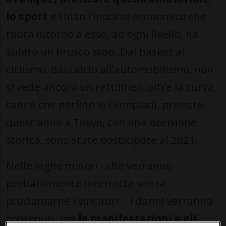
lo sport
e tutto l’indotto economico che
ruota intorno a esso, ad ogni livello, ha
subito un brusco stop. Dal basket al
ciclismo, dal calcio all’automobilismo, non
si vede ancora un rettilineo, oltre la curva,
tant’è che perfino le Olimpiadi, previste
quest’anno a Tokyo, con una decisione
storica, sono state posticipate al 2021.
Nelle leghe minori - che verranno
probabilmente interrotte senza
proclamarne i vincitori -, i danni verranno
contenuti, ma
le manifestazioni e gli