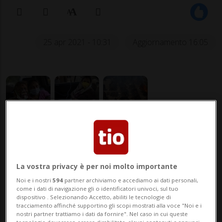
25 apr 2021 - 10:31
Aggiornamento 16:05
NEW DELHI - La curva dei contagi continua
a crescere in India: nelle ultime 24 ore si
La vostra privacy è per noi molto importante
sono sfiorati i 350mila casi, portando il
Noi e i nostri
594
partner archiviamo e accediamo ai dati personali,
come i dati di navigazione gli o identificatori univoci, sul tuo
totale dall'inizio della pandemia a 16,96
dispositivo . Selezionando Accetto, abiliti le tecnologie di
tracciamento affinché supportino gli scopi mostrati alla voce "Noi e i
milioni, secondo gli ultimi dati raccolti
nostri partner trattiamo i dati da fornire". Nel caso in cui queste