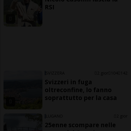
RSI
SVIZZERA
2 gior
104
142
Svizzeri in fuga
oltreconfine, lo fanno
soprattutto per la casa
LUGANO
2 gior
25enne scompare nelle