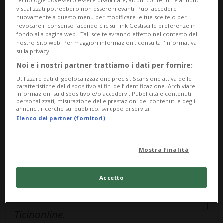
tecnologie dovessero essere disabilitate, alcuni contenuti e annunci
dalla Johns Hopkins University di Balt...
visualizzati potrebbero non essere rilevanti. Puoi accedere
nuovamente a questo menu per modificare le tue scelte o per
revocare il consenso facendo clic sul link Gestisci le preferenze in
fondo alla pagina web.. Tali scelte avranno effetto nel contesto del
🔐 Sblocca il nostro archivio
nostro Sito web. Per maggiori informazioni, consulta l'Informativa
sulla privacy.
esclusivo!
Noi e i nostri partner trattiamo i dati per fornire:
Sottoscrivi un abbonamento
Archivio
per
Utilizzare dati di geolocalizzazione precisi. Scansione attiva delle
caratteristiche del dispositivo ai fini dell’identificazione. Archiviare
leggere questo articolo, oppure scegli
informazioni su dispositivo e/o accedervi. Pubblicità e contenuti
personalizzati, misurazione delle prestazioni dei contenuti e degli
MyTioAbo
per accedere all'archivio e
annunci, ricerche sul pubblico, sviluppo di servizi.
navigare su sito e app senza pubblicità.
Elenco dei partner (fornitori)
ACCEDI
Mostra finalità
Accetto
Entra nel
canale WhatsApp
di
Ticinonline.