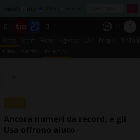
Affitta
Acquista
News
Sport
Focus
Agenda
LAC
People
TioTalk
TICINO
SVIZZERA
DAL MONDO
INDIA
Ancora numeri da record, e gli
Usa offrono aiuto