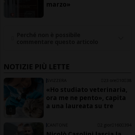
marzo»
Perché non è possibile
commentare questo articolo
NOTIZIE PIÙ LETTE
SVIZZERA
23 ore
10
38
«Ho studiato veterinaria,
ora me ne pento», capita
a una laureata su tre
CANTONE
2 gior
160
394
Nicolò Casolini lascia la