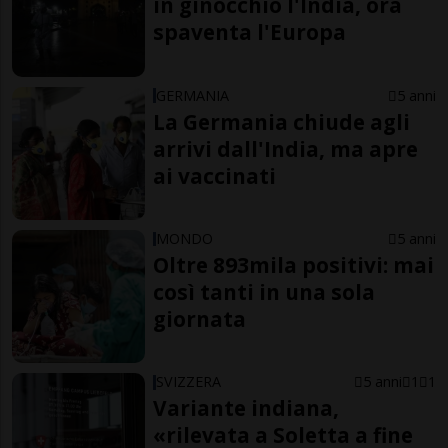
in ginocchio l'India, ora
spaventa l'Europa
GERMANIA
5 anni
La Germania chiude agli
arrivi dall'India, ma apre
ai vaccinati
MONDO
5 anni
Oltre 893mila positivi: mai
così tanti in una sola
giornata
SVIZZERA
5 anni
1
1
Variante indiana,
«rilevata a Soletta a fine