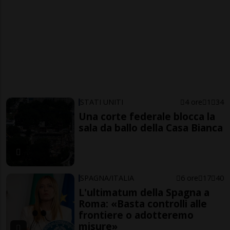
STATI UNITI
4 ore
1
34
Una corte federale blocca la
sala da ballo della Casa Bianca
SPAGNA/ITALIA
6 ore
17
40
L'ultimatum della Spagna a
Roma: «Basta controlli alle
frontiere o adotteremo
misure»