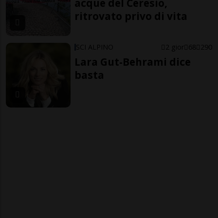
acque del Ceresio,
ritrovato privo di vita
SCI ALPINO
2 gior
68
290
Lara Gut-Behrami dice
basta