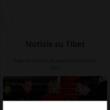
Notizie su Tibet
Segui le notizie e gli approfondimenti su
Tibet.