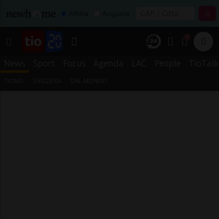
Affitta
Acquista
1
News
Sport
Focus
Agenda
LAC
People
TioTalk
TICINO
SVIZZERA
DAL MONDO