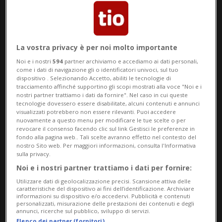
La vostra privacy è per noi molto importante
CINA
8 mesi
Noi e i nostri
594
partner archiviamo e accediamo ai dati personali,
Macron in visita da Xi
come i dati di navigazione gli o identificatori univoci, sul tuo
dispositivo . Selezionando Accetto, abiliti le tecnologie di
tracciamento affinché supportino gli scopi mostrati alla voce "Noi e i
nostri partner trattiamo i dati da fornire". Nel caso in cui queste
tecnologie dovessero essere disabilitate, alcuni contenuti e annunci
visualizzati potrebbero non essere rilevanti. Puoi accedere
nuovamente a questo menu per modificare le tue scelte o per
revocare il consenso facendo clic sul link Gestisci le preferenze in
fondo alla pagina web.. Tali scelte avranno effetto nel contesto del
nostro Sito web. Per maggiori informazioni, consulta l'Informativa
sulla privacy.
Noi e i nostri partner trattiamo i dati per fornire:
Utilizzare dati di geolocalizzazione precisi. Scansione attiva delle
caratteristiche del dispositivo ai fini dell’identificazione. Archiviare
informazioni su dispositivo e/o accedervi. Pubblicità e contenuti
BERNA
8 mesi
1
personalizzati, misurazione delle prestazioni dei contenuti e degli
"Rendez-vous Bundesplatz":
annunci, ricerche sul pubblico, sviluppo di servizi.
Elenco dei partner (fornitori)