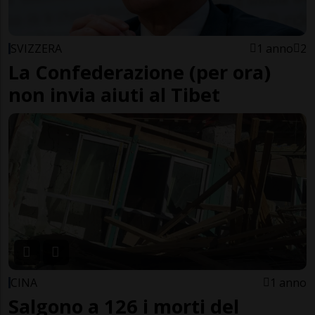
SVIZZERA
1 anno
2
La Confederazione (per ora)
non invia aiuti al Tibet
CINA
1 anno
Salgono a 126 i morti del