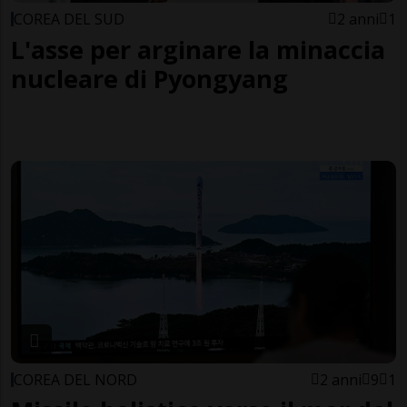
COREA DEL SUD
2 anni
1
L'asse per arginare la minaccia
nucleare di Pyongyang
COREA DEL NORD
2 anni
9
1