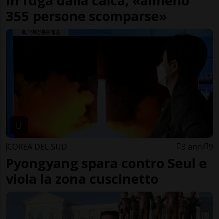
In fuga dalla calca, «almeno
355 persone scomparse»
COREA DEL SUD
3 anni
9
Pyongyang spara contro Seul e
viola la zona cuscinetto