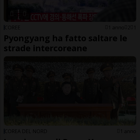
COREE
1 anno
2
1
Pyongyang ha fatto saltare le
strade intercoreane
COREA DEL NORD
1 anno