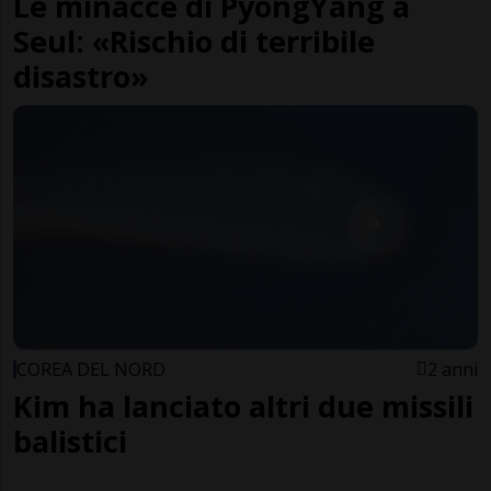
Le minacce di PyongYang a
Seul: «Rischio di terribile
disastro»
COREA DEL NORD
2 anni
Kim ha lanciato altri due missili
balistici