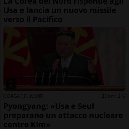
La Corea del Nord risponde agli
Usa e lancia un nuovo missile
verso il Pacifico
COREA DEL NORD
3 anni
12
Pyongyang: «Usa e Seul
preparano un attacco nucleare
contro Kim»