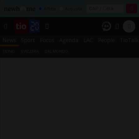
Affitta
Acquista
News
Sport
Focus
Agenda
LAC
People
TioTalk
TICINO
SVIZZERA
DAL MONDO