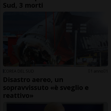
Sud, 3 morti
COREA DEL SUD
1 anno
1
Disastro aereo, un
sopravvissuto «è sveglio e
reattivo»