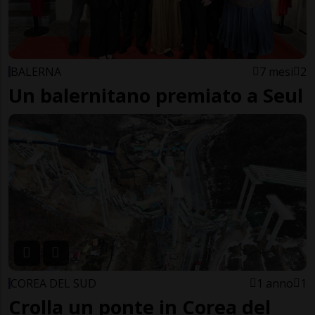
BALERNA
7 mesi
2
Un balernitano premiato a Seul
COREA DEL SUD
1 anno
1
Crolla un ponte in Corea del