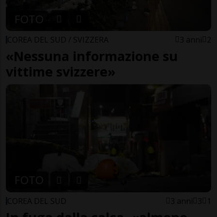
FOTO
COREA DEL SUD / SVIZZERA
3 anni
2
«Nessuna informazione su
vittime svizzere»
FOTO
COREA DEL SUD
3 anni
3
1