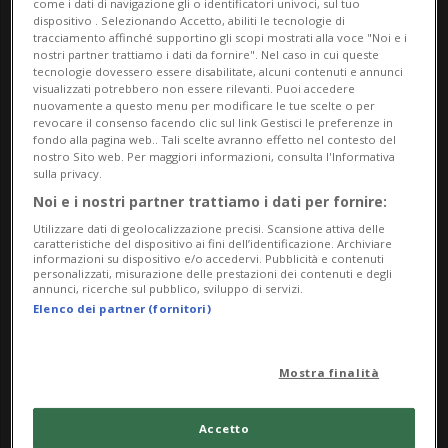
come i dati di navigazione gli o identificatori univoci, sul tuo
dispositivo . Selezionando Accetto, abiliti le tecnologie di
tracciamento affinché supportino gli scopi mostrati alla voce "Noi e i
nostri partner trattiamo i dati da fornire". Nel caso in cui queste
tecnologie dovessero essere disabilitate, alcuni contenuti e annunci
visualizzati potrebbero non essere rilevanti. Puoi accedere
nuovamente a questo menu per modificare le tue scelte o per
revocare il consenso facendo clic sul link Gestisci le preferenze in
fondo alla pagina web.. Tali scelte avranno effetto nel contesto del
COREA DEL SUD
1 anno
nostro Sito web. Per maggiori informazioni, consulta l'Informativa
sulla privacy.
Almeno in 200 mila a Seul per
Noi e i nostri partner trattiamo i dati per fornire:
proteste contro Yoon
Utilizzare dati di geolocalizzazione precisi. Scansione attiva delle
caratteristiche del dispositivo ai fini dell’identificazione. Archiviare
informazioni su dispositivo e/o accedervi. Pubblicità e contenuti
personalizzati, misurazione delle prestazioni dei contenuti e degli
annunci, ricerche sul pubblico, sviluppo di servizi.
Elenco dei partner (fornitori)
Mostra finalità
Accetto