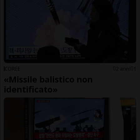
COREE
2 anni
1
«Missile balistico non
identificato»