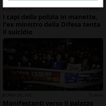
COREA DEL SUD
1 anno
1
I capi della polizia in manette,
l'ex ministro della Difesa tenta
il suicidio
COREA DEL SUD
1 anno
Manifestanti verso il palazzo