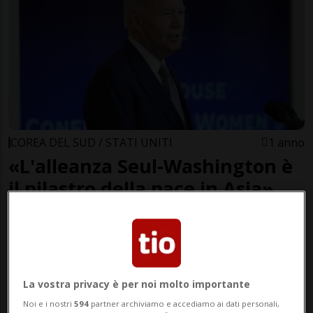
COREA DEL SUD / STATI UNITI
1 anno
«L'alleanza Seul-Washington è
il pilastro della pace in Asia»
La vostra privacy è per noi molto importante
Noi e i nostri
594
partner archiviamo e accediamo ai dati personali,