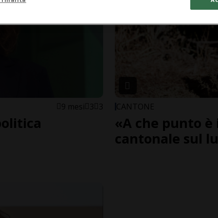
9 mesi
3
3
CANTONE
olitica
«A che punto è i
cantonale sul l