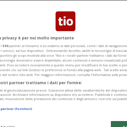
a privacy è per noi molto importante
ri
594
partner archiviamo e accediamo ai dati personali, come i dati di navigazione 
ri univoci, sul tuo dispositivo . Selezionando Accetto, abiliti le tecnologie di tracc
portino gli scopi mostrati alla voce "Noi e i nostri partner trattiamo i dati da fornir
tecnologie dovessero essere disabilitate, alcuni contenuti e annunci visualizzati 
vanti. Puoi accedere nuovamente a questo menu per modificare le tue scelte o per
endo clic sul link Gestisci le preferenze in fondo alla pagina web.. Tali scelte avr
o del nostro Sito web. Per maggiori informazioni, consulta l'Informativa sulla priva
1 sett
5
38
CANTONE
ostri partner trattiamo i dati per fornire:
di Marchesi?
Lupo, il segnale
ati di geolocalizzazione precisi. Scansione attiva delle caratteristiche del dispositivo 
e è un onore»
icazione. Archiviare informazioni su dispositivo e/o accedervi. Pubblicità e contenu
ati, misurazione delle prestazioni dei contenuti e degli annunci, ricerche sul pubbl
 partner (fornitori)
 finalità
Ac