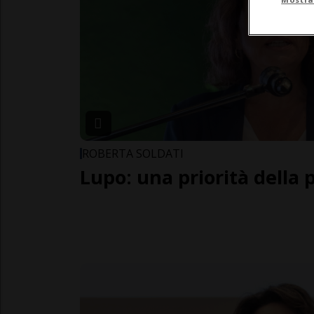
ROBERTA SOLDATI
Lupo: una priorità della p