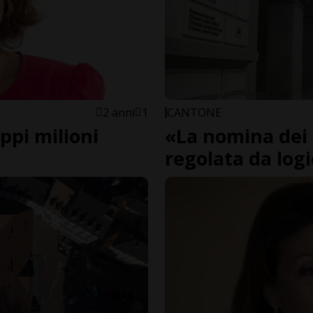
2 anni
1
CANTONE
ppi milioni
«La nomina dei 
regolata da log