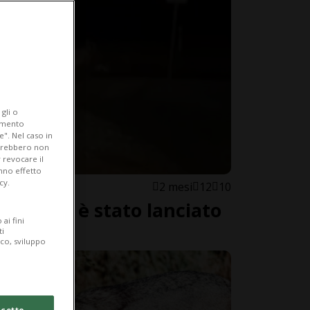
gli o
iamento
e". Nel caso in
potrebbero non
 revocare il
anno effetto
cy.
2 mesi
12
10
 a Berna è stato lanciato
ai fini
ti
ico, sviluppo
cetto