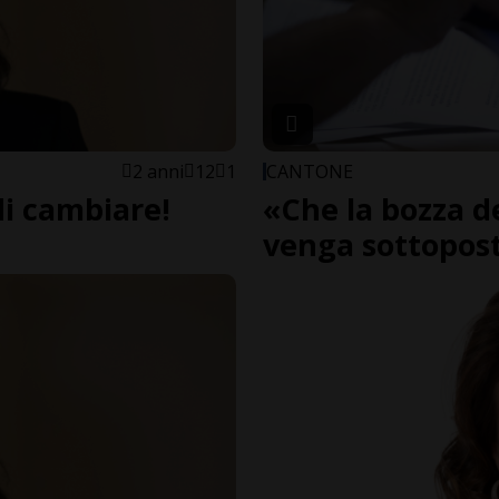
2 anni
12
1
CANTONE
di cambiare!
«Che la bozza d
venga sottopost