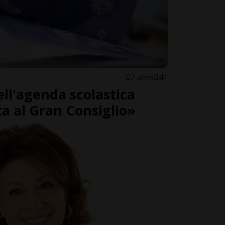
2 anni
41
ell'agenda scolastica
a al Gran Consiglio»