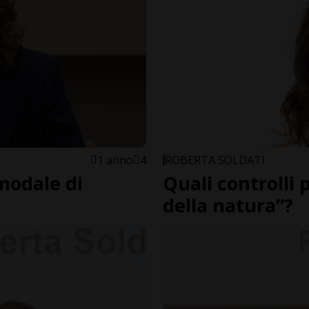
1 anno
4
ROBERTA SOLDATI
modale di
Quali controlli 
della natura”?