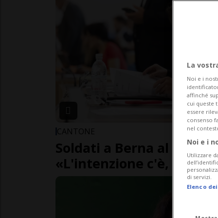
La vostr
Noi e i nost
identificato
affinché sup
cui queste 
essere rile
consenso fac
nel contest
CANTONE
Noi e i n
Soldati a Berna al posto 
Utilizzare d
«L'intenzione c'è, per m
dell’identif
personalizz
di servizi.
Elenco dei
Mostra