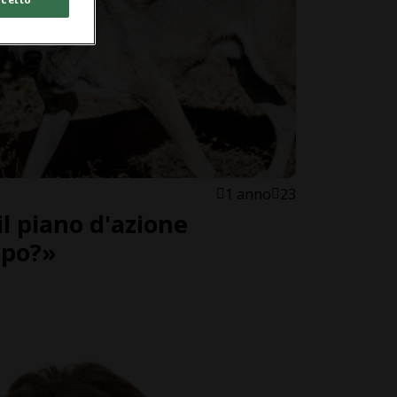
1 anno
23
l piano d'azione
upo?»