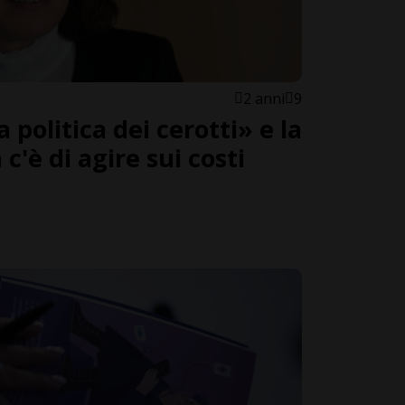
2 anni
9
 politica dei cerotti» e la
c'è di agire sui costi