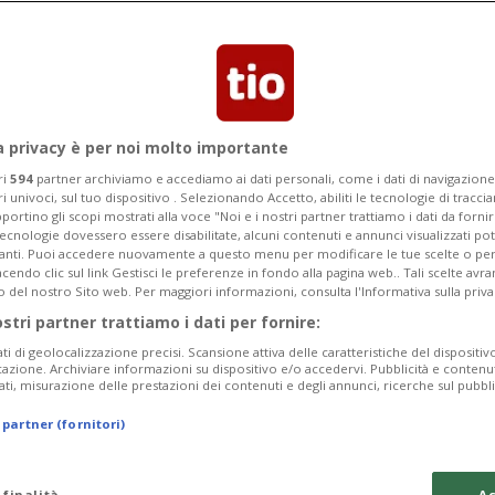
a privacy è per noi molto importante
ri
594
partner archiviamo e accediamo ai dati personali, come i dati di navigazione 
ri univoci, sul tuo dispositivo . Selezionando Accetto, abiliti le tecnologie di tracc
portino gli scopi mostrati alla voce "Noi e i nostri partner trattiamo i dati da fornir
tecnologie dovessero essere disabilitate, alcuni contenuti e annunci visualizzati 
vanti. Puoi accedere nuovamente a questo menu per modificare le tue scelte o per
endo clic sul link Gestisci le preferenze in fondo alla pagina web.. Tali scelte avr
o del nostro Sito web. Per maggiori informazioni, consulta l'Informativa sulla priva
3 mesi
2
2
MONDO
ostri partner trattiamo i dati per fornire:
o e gas
Gas e petrolio: l
ati di geolocalizzazione precisi. Scansione attiva delle caratteristiche del dispositivo 
drammatica
icazione. Archiviare informazioni su dispositivo e/o accedervi. Pubblicità e contenu
ati, misurazione delle prestazioni dei contenuti e degli annunci, ricerche sul pubbl
 partner (fornitori)
 finalità
Ac