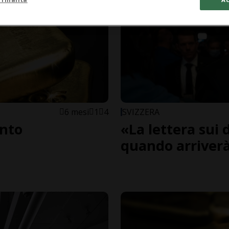
6 mesi
1
4
SVIZZERA
ento
«La lettera sui
quando arriver