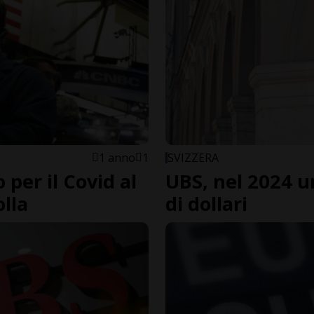
1 anno
1
SVIZZERA
 per il Covid al
UBS, nel 2024 un
lla
di dollari