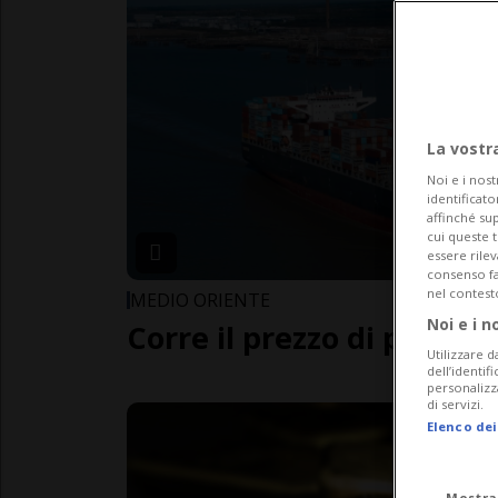
La vostr
Noi e i nost
identificato
affinché sup
cui queste 
essere rile
consenso fac
nel contest
MEDIO ORIENTE
Noi e i n
Corre il prezzo di petroli
Utilizzare d
dell’identif
personalizz
di servizi.
Elenco dei
Mostra