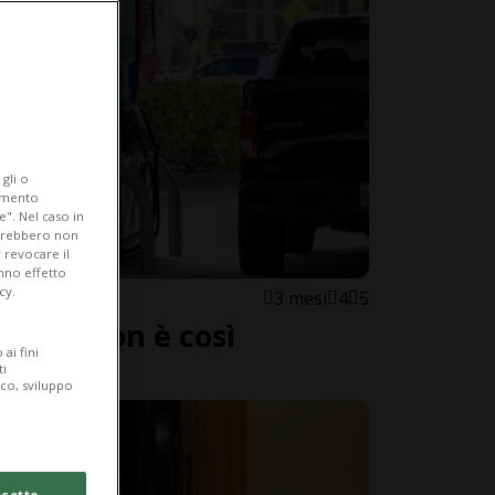
gli o
iamento
e". Nel caso in
potrebbero non
 revocare il
anno effetto
cy.
3 mesi
4
5
a crisi non è così
ai fini
ti
ico, sviluppo
cetto