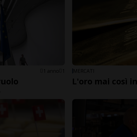
1 anno
1
MERCATI
ruolo
L'oro mai così in
»