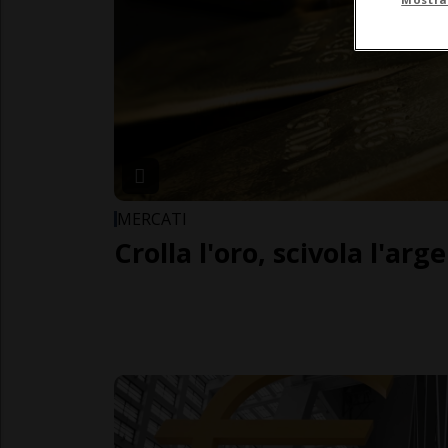
MERCATI
Crolla l'oro, scivola l'arg