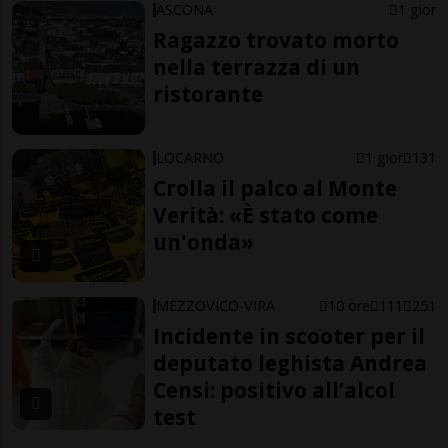
ASCONA
1 gior
Ragazzo trovato morto
nella terrazza di un
ristorante
LOCARNO
1 gior
131
Crolla il palco al Monte
Verità: «È stato come
un'onda»
MEZZOVICO-VIRA
10 ore
111
251
Incidente in scooter per il
deputato leghista Andrea
Censi: positivo all’alcol
test