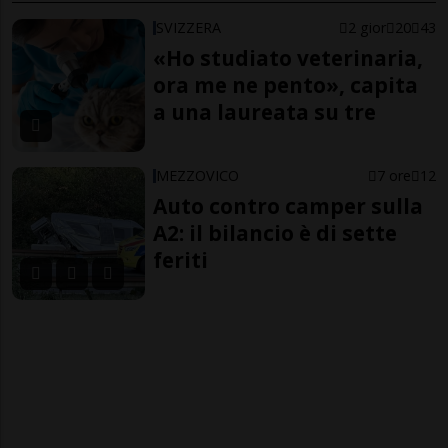
SVIZZERA
2 gior
20
43
«Ho studiato veterinaria,
ora me ne pento», capita
a una laureata su tre
MEZZOVICO
7 ore
12
Auto contro camper sulla
A2: il bilancio è di sette
feriti