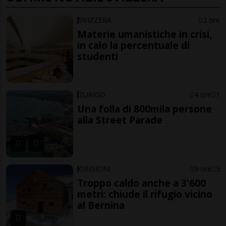
SVIZZERA
2 ore
Materie umanistiche in crisi,
in calo la percentuale di
studenti
ZURIGO
4 ore
1
Una folla di 800mila persone
alla Street Parade
GRIGIONI
9 ore
5
Troppo caldo anche a 3'600
metri: chiude il rifugio vicino
al Bernina