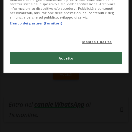
caratteristiche del dispositivo ai fini dell’identificazione. Archiviare
informazioni su dispositivo e/o accedervi. Pubblicità e contenuti
🔐 Sblocca il nostro archivio
personalizzati, misurazione delle prestazioni dei contenuti e degli
annunci, ricerche sul pubblico, sviluppo di servizi.
esclusivo!
Elenco dei partner (fornitori)
Sottoscrivi un abbonamento
Archivio
per
leggere questo articolo, oppure scegli
Mostra finalità
MyTioAbo
per accedere all'archivio e
navigare su sito e app senza pubblicità.
Accetto
ACCEDI
Entra nel
canale WhatsApp
di
Ticinonline.