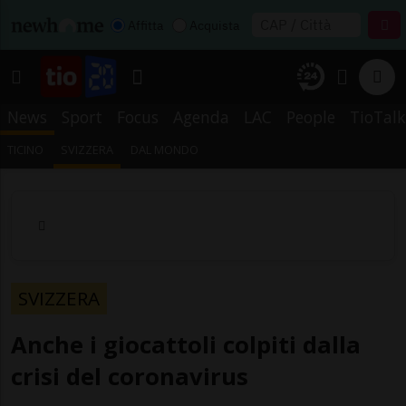
Affitta
Acquista
News
Sport
Focus
Agenda
LAC
People
TioTalk
TICINO
SVIZZERA
DAL MONDO
SVIZZERA
Anche i giocattoli colpiti dalla
crisi del coronavirus