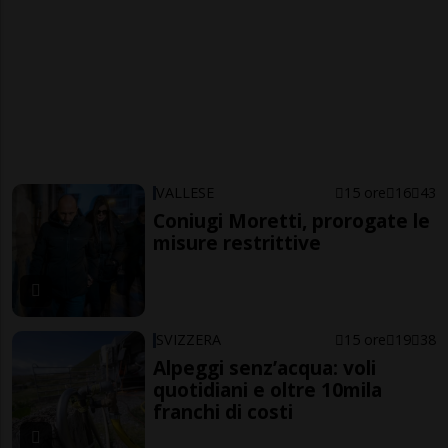
VALLESE
15 ore
16
43
Coniugi Moretti, prorogate le
misure restrittive
SVIZZERA
15 ore
19
38
Alpeggi senz’acqua: voli
quotidiani e oltre 10mila
franchi di costi