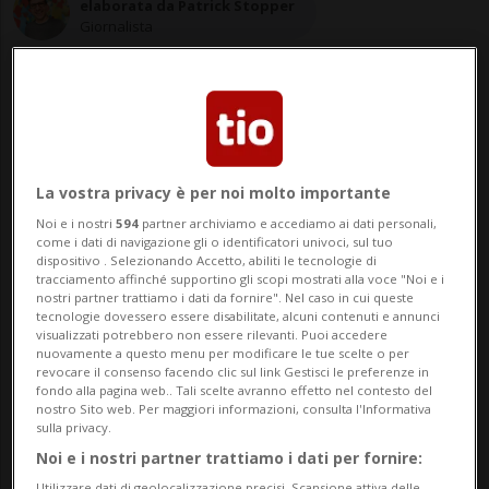
elaborata da Patrick Stopper
Giornalista
01 mar 2021 - 08:45
La vostra privacy è per noi molto importante
BERNA - La catena di negozi di giocattoli
Noi e i nostri
594
partner archiviamo e accediamo ai dati personali,
come i dati di navigazione gli o identificatori univoci, sul tuo
Franz Carl Weber è stata fortemente
dispositivo . Selezionando Accetto, abiliti le tecnologie di
tracciamento affinché supportino gli scopi mostrati alla voce "Noi e i
toccata dalla crisi pandemica l'anno
nostri partner trattiamo i dati da fornire". Nel caso in cui queste
tecnologie dovessero essere disabilitate, alcuni contenuti e annunci
visualizzati potrebbero non essere rilevanti. Puoi accedere
scorso. I cambiamenti di abitudini dei
nuovamente a questo menu per modificare le tue scelte o per
revocare il consenso facendo clic sul link Gestisci le preferenze in
consumatori hanno tuttavia portato a un
fondo alla pagina web.. Tali scelte avranno effetto nel contesto del
nostro Sito web. Per maggiori informazioni, consulta l'Informativa
incremento delle vendite online. Nel 2020
sulla privacy.
la soci...
Noi e i nostri partner trattiamo i dati per fornire:
Utilizzare dati di geolocalizzazione precisi. Scansione attiva delle