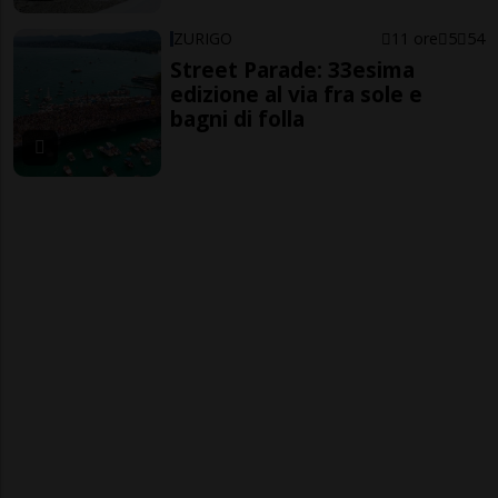
ZURIGO
11 ore
5
54
Street Parade: 33esima
edizione al via fra sole e
bagni di folla