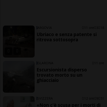
ARGOVIA
11 ore
3
18
Ubriaco e senza patente si
ritrova sottosopra
GLARONA
11 ore
Escursionista disperso
trovato morto su un
ghiacciaio
SVIZZERA
12 ore
9
51
«Non c'è scusa per i morti di