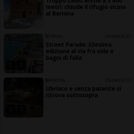
Troppo caldo anche a 3'600
metri: chiude il rifugio vicino
al Bernina
ZURIGO
4 ore
3
27
Street Parade: 33esima
edizione al via fra sole e
bagni di folla
ARGOVIA
5 ore
2
13
Ubriaco e senza patente si
ritrova sottosopra