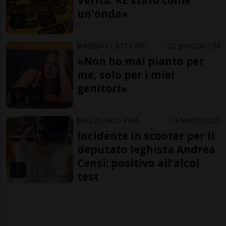
Verità: «È stato come
un'onda»
ARBEDO-CASTIONE
2 gior
24
154
«Non ho mai pianto per
me, solo per i miei
genitori»
MEZZOVICO-VIRA
4 ore
93
225
Incidente in scooter per il
deputato leghista Andrea
Censi: positivo all’alcol
test