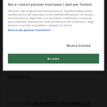
esclusivo!
Noi e i nostri partner trattiamo i dati per fornire:
Sottoscrivi un abbonamento
Archivio
per
Utilizzare dati di geolocalizzazione precisi. Scansione attiva delle
caratteristiche del dispositivo ai fini dell’identificazione. Archiviare
leggere questo articolo, oppure scegli
informazioni su dispositivo e/o accedervi. Pubblicità e contenuti
personalizzati, misurazione delle prestazioni dei contenuti e degli
MyTioAbo
per accedere all'archivio e
annunci, ricerche sul pubblico, sviluppo di servizi.
Elenco dei partner (fornitori)
navigare su sito e app senza pubblicità.
ACCEDI
Mostra finalità
Accetto
Entra nel
canale WhatsApp
di
Ticinonline.
Iscriviti alla
newsletter giornaliera di