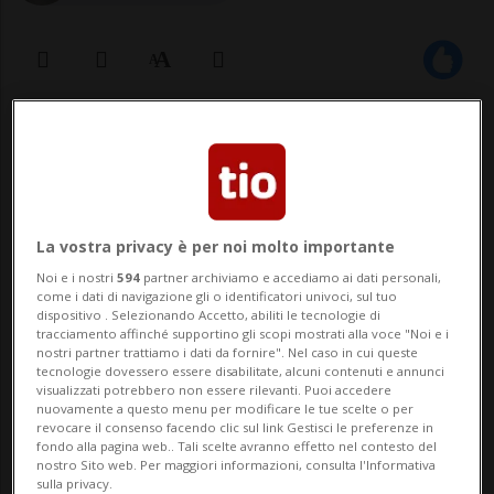
20 gen 2021 - 21:00
GINEVRA - All'Università di Ginevra e negli
studi dell'emittente romanda RTS è
La vostra privacy è per noi molto importante
scattato un allarme bomba. Una prima
Noi e i nostri
594
partner archiviamo e accediamo ai dati personali,
come i dati di navigazione gli o identificatori univoci, sul tuo
segnalazione in merito è giunta alla polizia
dispositivo . Selezionando Accetto, abiliti le tecnologie di
tracciamento affinché supportino gli scopi mostrati alla voce "Noi e i
locale verso le 16.45: un uomo aveva
nostri partner trattiamo i dati da fornire". Nel caso in cui queste
tecnologie dovessero essere disabilitate, alcuni contenuti e annunci
affermato di aver visto una per...
visualizzati potrebbero non essere rilevanti. Puoi accedere
nuovamente a questo menu per modificare le tue scelte o per
revocare il consenso facendo clic sul link Gestisci le preferenze in
fondo alla pagina web.. Tali scelte avranno effetto nel contesto del
🔐 Sblocca il nostro archivio
nostro Sito web. Per maggiori informazioni, consulta l'Informativa
sulla privacy.