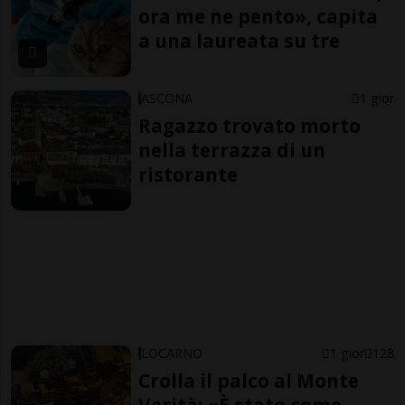
ora me ne pento», capita
a una laureata su tre
ASCONA
1 gior
Ragazzo trovato morto
nella terrazza di un
ristorante
LOCARNO
1 gior
128
Crolla il palco al Monte