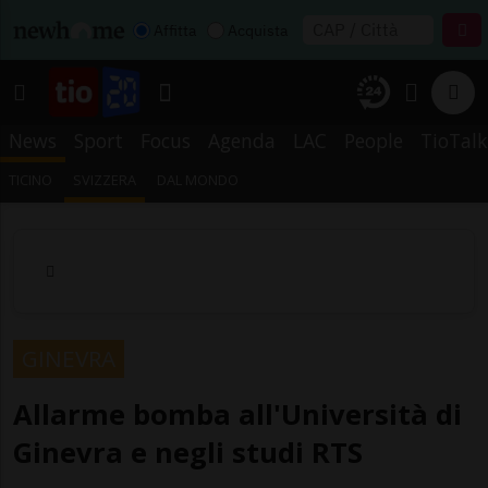
Affitta
Acquista
News
Sport
Focus
Agenda
LAC
People
TioTalk
TICINO
SVIZZERA
DAL MONDO
GINEVRA
Allarme bomba all'Università di
Ginevra e negli studi RTS