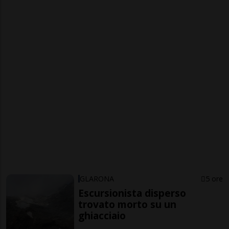
GLARONA
5 ore
Escursionista disperso
trovato morto su un
ghiacciaio