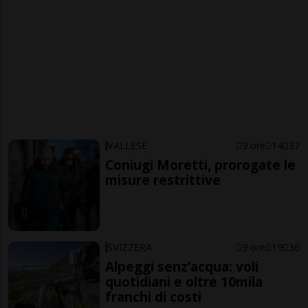
VALLESE
9 ore
14
37
Coniugi Moretti, prorogate le
misure restrittive
SVIZZERA
9 ore
19
36
Alpeggi senz’acqua: voli
quotidiani e oltre 10mila
franchi di costi