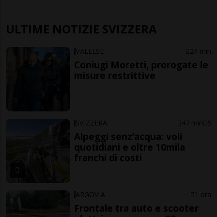
ULTIME NOTIZIE SVIZZERA
VALLESE
24 min
Coniugi Moretti, prorogate le
misure restrittive
SVIZZERA
47 min
5
Alpeggi senz’acqua: voli
quotidiani e oltre 10mila
franchi di costi
ARGOVIA
1 ora
Frontale tra auto e scooter