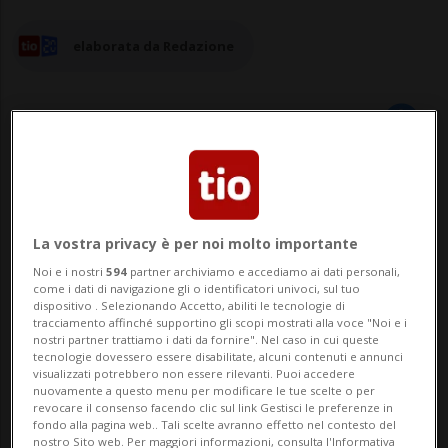
elaborata da Redazione
24 mag 2024 - 23:00
Aggiornamento 25 mag 2024 - 08:14
La vostra privacy è per noi molto importante
Noi e i nostri
594
partner archiviamo e accediamo ai dati personali,
ZURIGO - Bolletta del riscaldamento in
come i dati di navigazione gli o identificatori univoci, sul tuo
dispositivo . Selezionando Accetto, abiliti le tecnologie di
ritardo per molti svizzeri. La causa?
tracciamento affinché supportino gli scopi mostrati alla voce "Noi e i
nostri partner trattiamo i dati da fornire". Nel caso in cui queste
Carenza di personale. Lo riporta il portale
tecnologie dovessero essere disabilitate, alcuni contenuti e annunci
visualizzati potrebbero non essere rilevanti. Puoi accedere
Nau.ch che in un articolo scandaglia
nuovamente a questo menu per modificare le tue scelte o per
revocare il consenso facendo clic sul link Gestisci le preferenze in
l'argomento raccogliendo le testimonianze
fondo alla pagina web.. Tali scelte avranno effetto nel contesto del
nostro Sito web. Per maggiori informazioni, consulta l'Informativa