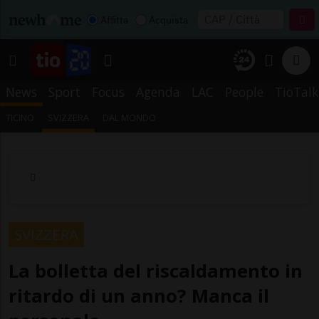
Affitta
Acquista
News
Sport
Focus
Agenda
LAC
People
TioTalk
TICINO
SVIZZERA
DAL MONDO
SVIZZERA
La bolletta del riscaldamento in
ritardo di un anno? Manca il