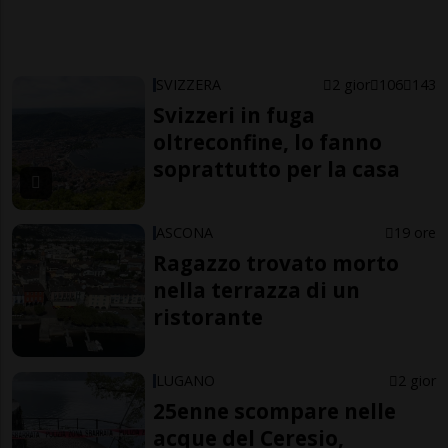
SVIZZERA
2 gior
106
143
Svizzeri in fuga
oltreconfine, lo fanno
soprattutto per la casa
ASCONA
19 ore
Ragazzo trovato morto
nella terrazza di un
ristorante
LUGANO
2 gior
25enne scompare nelle
acque del Ceresio,