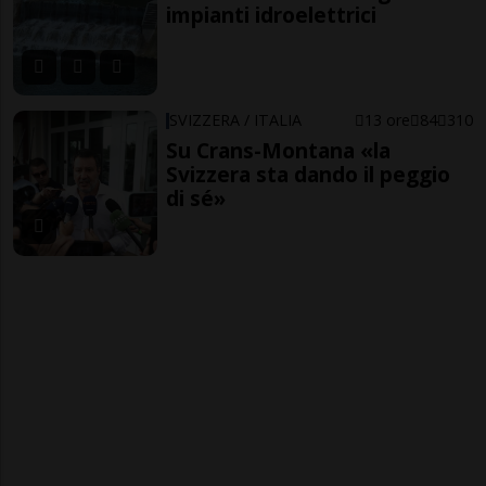
impianti idroelettrici
SVIZZERA / ITALIA
13 ore
84
310
Su Crans-Montana «la
Svizzera sta dando il peggio
di sé»