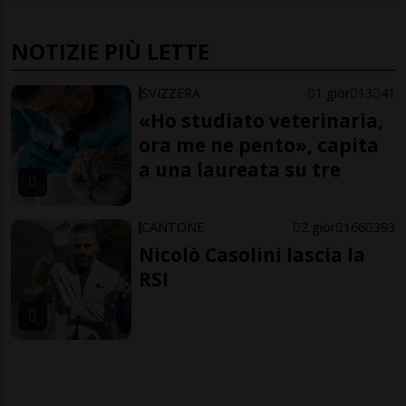
NOTIZIE PIÙ LETTE
SVIZZERA
1 gior
13
41
«Ho studiato veterinaria,
ora me ne pento», capita
a una laureata su tre
CANTONE
2 gior
166
393
Nicolò Casolini lascia la
RSI