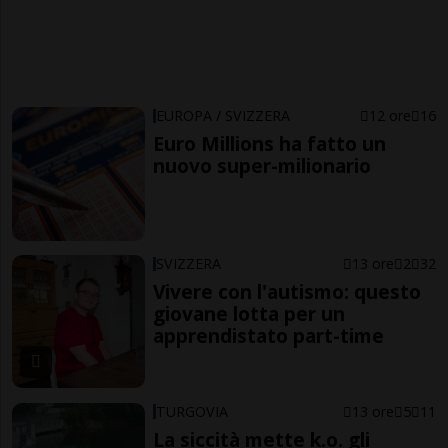
EUROPA / SVIZZERA
12 ore
16
Euro Millions ha fatto un
nuovo super-milionario
SVIZZERA
13 ore
2
32
Vivere con l'autismo: questo
giovane lotta per un
apprendistato part-time
TURGOVIA
13 ore
5
11
La siccità mette k.o. gli