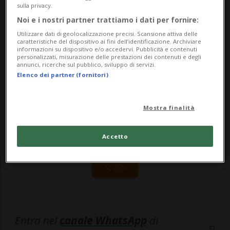
di alcuni amministratori delegati di
sulla privacy.
Noi e i nostri partner trattiamo i dati per fornire:
società di g...
Utilizzare dati di geolocalizzazione precisi. Scansione attiva delle
caratteristiche del dispositivo ai fini dell’identificazione. Archiviare
informazioni su dispositivo e/o accedervi. Pubblicità e contenuti
🔐 Sblocca il nostro archivio
personalizzati, misurazione delle prestazioni dei contenuti e degli
annunci, ricerche sul pubblico, sviluppo di servizi.
esclusivo!
Elenco dei partner (fornitori)
Sottoscrivi un abbonamento
Archivio
per
Mostra finalità
leggere questo articolo, oppure scegli
MyTioAbo
per accedere all'archivio e
Accetto
navigare su sito e app senza pubblicità.
ACCEDI
Entra nel
canale WhatsApp
di