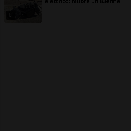
elettrico: muore un 83enne