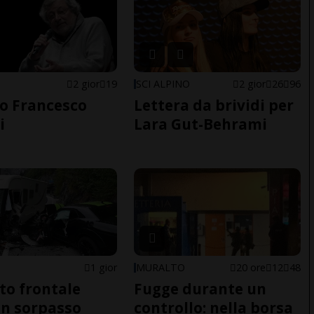
2 gior
19
SCI ALPINO
2 gior
26
96
o Francesco
Lettera da brividi per
i
Lara Gut-Behrami
1 gior
MURALTO
20 ore
12
48
to frontale
Fugge durante un
n sorpasso
controllo: nella borsa