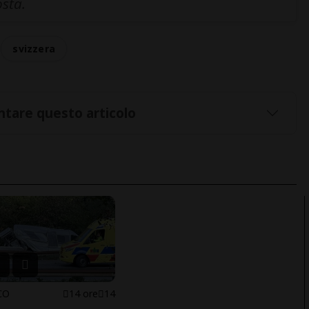
osta.
svizzera
tare questo articolo
CO
14 ore
14