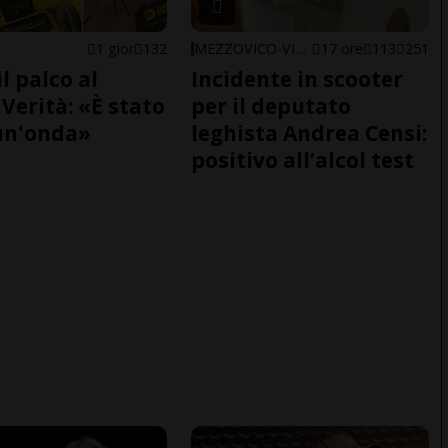
1 gior
132
MEZZOVICO-VIRA
17 ore
113
251
il palco al
Incidente in scooter
Verità: «È stato
per il deputato
un'onda»
leghista Andrea Censi:
positivo all’alcol test