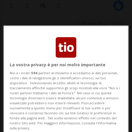
19 gen 2022 - 17:20
GURBRÜ - Stava sfrecciando a 203
chilometri orari sui 120 lungo l'autostrada
A1, quando è incappato in una postazione
La vostra privacy è per noi molto importante
radar. Si tratta di un diciassettenne, che si
Noi e i nostri
594
partner archiviamo e accediamo ai dati personali,
come i dati di navigazione gli o identificatori univoci, sul tuo
è visto ritirare la licenza per allievo
dispositivo . Selezionando Accetto, abiliti le tecnologie di
tracciamento affinché supportino gli scopi mostrati alla voce "Noi e i
conducente e che dovrà r...
nostri partner trattiamo i dati da fornire". Nel caso in cui queste
tecnologie dovessero essere disabilitate, alcuni contenuti e annunci
visualizzati potrebbero non essere rilevanti. Puoi accedere
nuovamente a questo menu per modificare le tue scelte o per
🔐 Sblocca il nostro archivio
revocare il consenso facendo clic sul link Gestisci le preferenze in
fondo alla pagina web.. Tali scelte avranno effetto nel contesto del
esclusivo!
nostro Sito web. Per maggiori informazioni, consulta l'Informativa
sulla privacy.