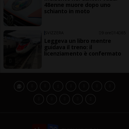
48enne muore dopo uno
schianto in moto
SVIZZERA
9 ore
14
65
Leggeva un libro mentre
guidava il treno: il
licenziamento è confermato