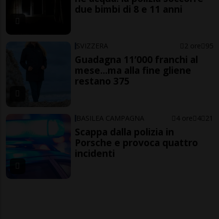
due bimbi di 8 e 11 anni
SVIZZERA
2 ore
95
Guadagna 11’000 franchi al
mese...ma alla fine gliene
restano 375
BASILEA CAMPAGNA
4 ore
4
21
Scappa dalla polizia in
Porsche e provoca quattro
incidenti