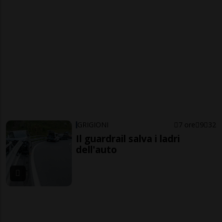
GRIGIONI
7 ore
9
32
Il guardrail salva i ladri
dell'auto