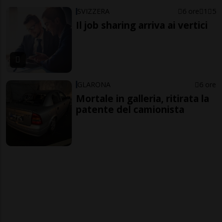
SVIZZERA
6 ore
1
5
Il job sharing arriva ai vertici
GLARONA
6 ore
Mortale in galleria, ritirata la
patente del camionista