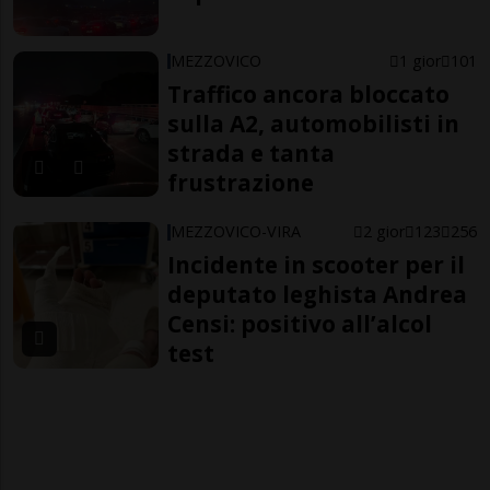
MEZZOVICO
1 gior
101
Traffico ancora bloccato
sulla A2, automobilisti in
strada e tanta
frustrazione
MEZZOVICO-VIRA
2 gior
123
256
Incidente in scooter per il
deputato leghista Andrea
Censi: positivo all’alcol
test