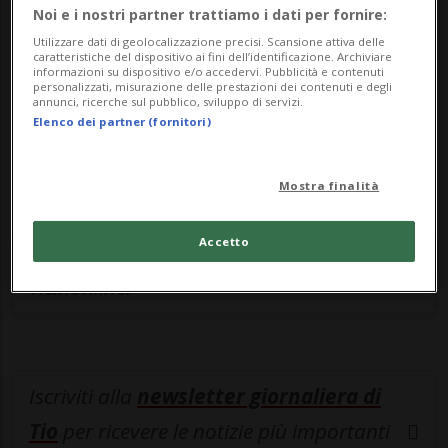
Sottoscrivi un abbonamento
Archivio
per
Noi e i nostri partner trattiamo i dati per fornire:
leggere questo articolo, oppure scegli
Utilizzare dati di geolocalizzazione precisi. Scansione attiva delle
caratteristiche del dispositivo ai fini dell’identificazione. Archiviare
MyTioAbo
per accedere all'archivio e
informazioni su dispositivo e/o accedervi. Pubblicità e contenuti
personalizzati, misurazione delle prestazioni dei contenuti e degli
navigare su sito e app senza pubblicità.
annunci, ricerche sul pubblico, sviluppo di servizi.
Elenco dei partner (fornitori)
ACCEDI
Mostra finalità
Accetto
Entra nel
canale WhatsApp
di
Ticinonline.
Iscriviti alla
newsletter giornaliera di
Tio
per ricevere le notizie più importanti