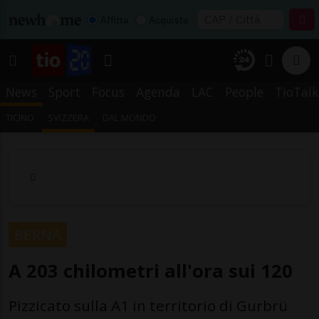
Affitta
Acquista
News
Sport
Focus
Agenda
LAC
People
TioTalk
TICINO
SVIZZERA
DAL MONDO
BERNA
A 203 chilometri all'ora sui 120
Pizzicato sulla A1 in territorio di Gurbrü