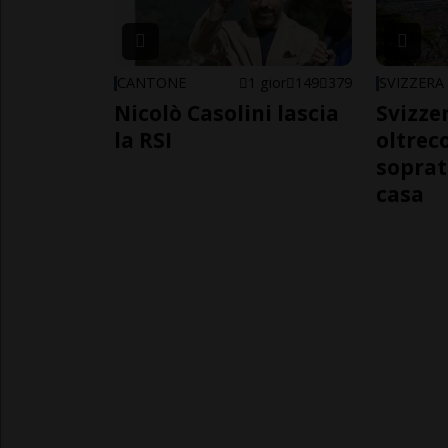
CANTONE
1 gior
149
379
SVIZZERA
Nicolò Casolini lascia
Svizzer
la RSI
oltrec
soprat
casa