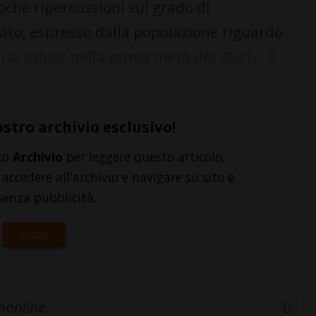
che ripercussioni sul grado di
ato, espresso dalla popolazione riguardo
opria salute nella prima metà del 2021». È
ostro archivio esclusivo!
to
Archivio
per leggere questo articolo,
accedere all'archivio e navigare su sito e
senza pubblicità.
ACCEDI
inonline.