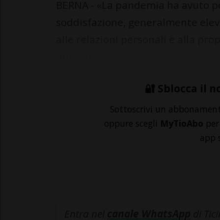
BERNA - «La pandemia ha avuto po
soddisfazione, generalmente elev
alle relazioni personali e alla pr
quanto...
🔐 Sblocca il n
Sottoscrivi un abbonamen
oppure scegli
MyTioAbo
per 
app 
Entra nel
canale WhatsApp
di Tic