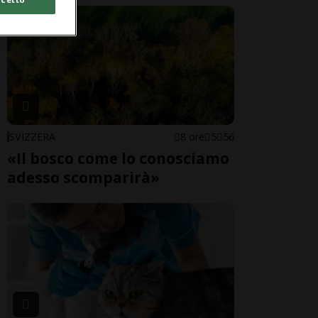
SVIZZERA
8 ore
5
56
«Il bosco come lo conosciamo
adesso scomparirà»