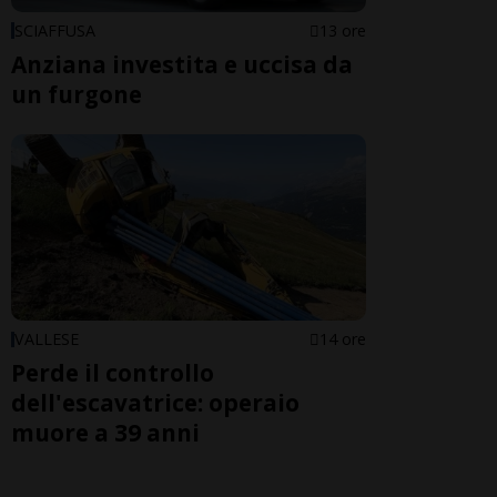
SCIAFFUSA
13 ore
Anziana investita e uccisa da
un furgone
VALLESE
14 ore
Perde il controllo
dell'escavatrice: operaio
muore a 39 anni