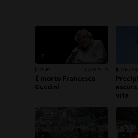
ITALIA
20 ore
19
LAVIZZAR
È morto Francesco
Precip
Guccini
escursi
vita