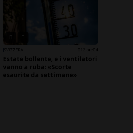
SVIZZERA
12 ore
4
Estate bollente, e i ventilatori
vanno a ruba: «Scorte
esaurite da settimane»