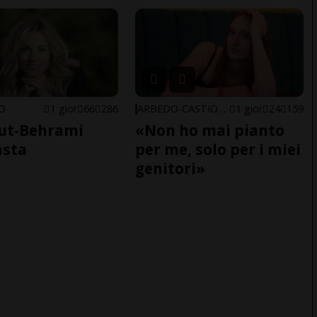
NO
1 gior
66
286
ARBEDO-CASTIONE
1 gior
24
159
ut-Behrami
«Non ho mai pianto
asta
per me, solo per i miei
genitori»