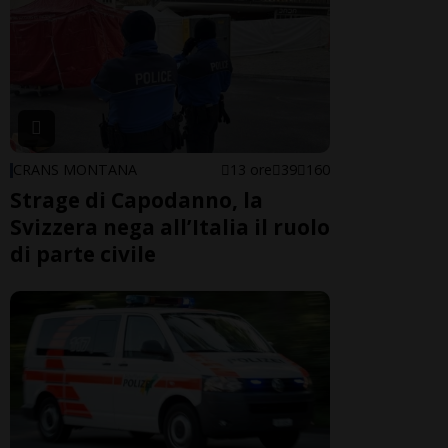
CRANS MONTANA
13 ore
39
160
Strage di Capodanno, la
Svizzera nega all’Italia il ruolo
di parte civile