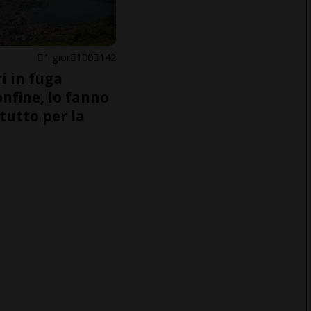
1 gior
100
142
i in fuga
onfine, lo fanno
tutto per la