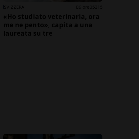
SVIZZERA
9 ore
5
15
«Ho studiato veterinaria, ora
me ne pento», capita a una
laureata su tre