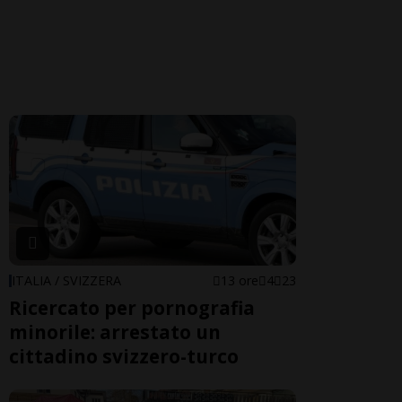
ITALIA / SVIZZERA
13 ore
4
23
Ricercato per pornografia
minorile: arrestato un
cittadino svizzero-turco