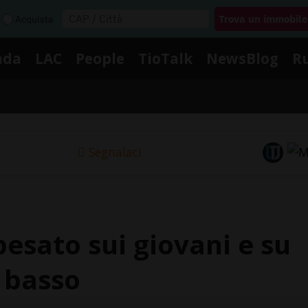
Acquista
nda
LAC
People
TioTalk
NewsBlog
R
Segnalaci
esato sui giovani e su
 basso