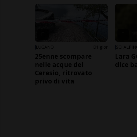
LUGANO
1 gior
SCI ALPI
25enne scompare
Lara G
nelle acque del
dice b
Ceresio, ritrovato
privo di vita