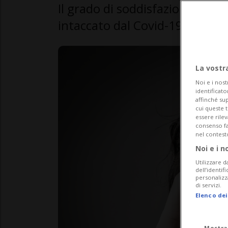
Il grado di soddisfazione degli
intaccato dal Covid-19 nella 
La vostr
Noi e i nost
identificato
affinché sup
cui queste 
essere rile
consenso fac
nel contest
Noi e i n
Utilizzare d
dell’identif
personalizz
di servizi.
Elenco dei
Mostra