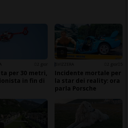
A
2 gior
SVIZZERA
2 gior
5
ita per 30 metri,
Incidente mortale per
onista in fin di
la star dei reality: ora
parla Porsche