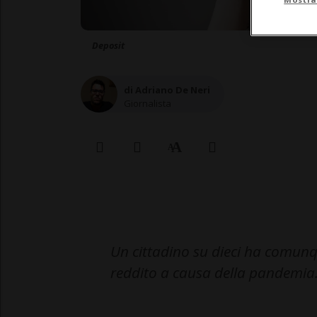
Deposit
di Adriano De Neri
Giornalista
Un cittadino su dieci ha comunq
reddito a causa della pandemia