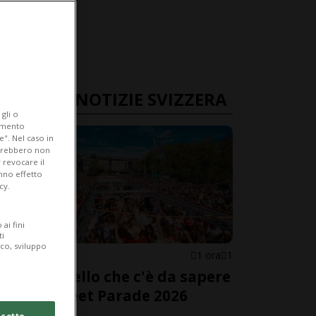
ULTIME NOTIZIE SVIZZERA
gli o
iamento
e". Nel caso in
potrebbero non
 revocare il
anno effetto
cy.
ai fini
ti
ico, sviluppo
SVIZZERA
1 ora
1
Tutto quello che c'è da sapere
sulla Street Parade 2026
cetto