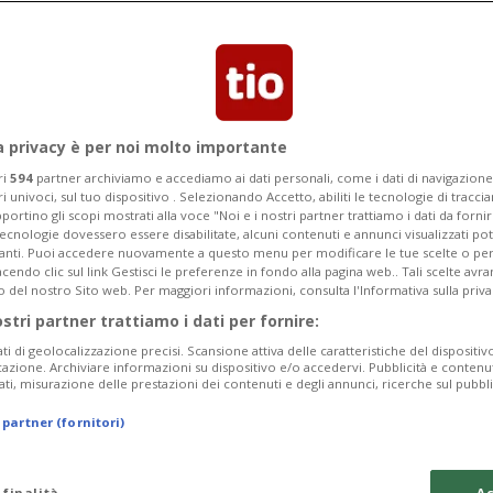
 svizzeri non è però stato (troppo)
prima metà del 2021.
a privacy è per noi molto importante
ri
594
partner archiviamo e accediamo ai dati personali, come i dati di navigazione 
ri univoci, sul tuo dispositivo . Selezionando Accetto, abiliti le tecnologie di tracc
portino gli scopi mostrati alla voce "Noi e i nostri partner trattiamo i dati da fornir
tecnologie dovessero essere disabilitate, alcuni contenuti e annunci visualizzati 
vanti. Puoi accedere nuovamente a questo menu per modificare le tue scelte o per
endo clic sul link Gestisci le preferenze in fondo alla pagina web.. Tali scelte avr
o del nostro Sito web. Per maggiori informazioni, consulta l'Informativa sulla priva
ostri partner trattiamo i dati per fornire:
ati di geolocalizzazione precisi. Scansione attiva delle caratteristiche del dispositivo 
icazione. Archiviare informazioni su dispositivo e/o accedervi. Pubblicità e contenu
ati, misurazione delle prestazioni dei contenuti e degli annunci, ricerche sul pubbl
 partner (fornitori)
 finalità
Ac