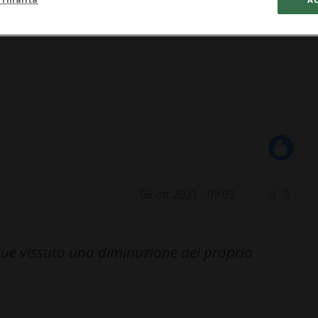
06 ott 2021 - 09:03
5
ue vissuto una diminuzione del proprio
.