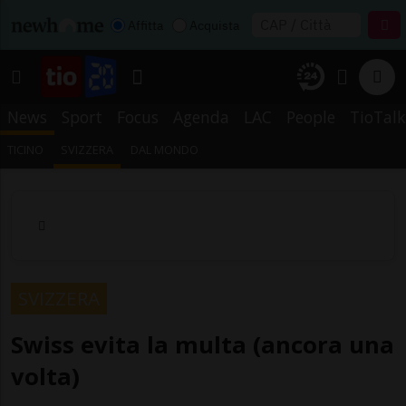
Affitta
Acquista
News
Sport
Focus
Agenda
LAC
People
TioTalk
TICINO
SVIZZERA
DAL MONDO
SVIZZERA
Swiss evita la multa (ancora una
volta)