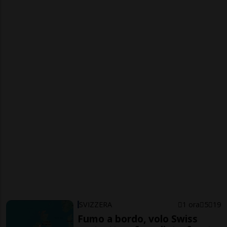
SVIZZERA
1 ora
5
19
Fumo a bordo, volo Swiss