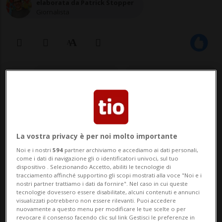
elaborata da Patrick Stopper
Giornalista
10 mar 2021 - 12:01
Aggiornamento 14:30
La SEM aveva inflitto una sanzione di
168'000 franchi. Ma il Tribunale
La vostra privacy è per noi molto importante
amministrativo federale ha accolto il
Noi e i nostri
594
partner archiviamo e accediamo ai dati personali,
ricorso di Swiss
come i dati di navigazione gli o identificatori univoci, sul tuo
dispositivo . Selezionando Accetto, abiliti le tecnologie di
tracciamento affinché supportino gli scopi mostrati alla voce "Noi e i
nostri partner trattiamo i dati da fornire". Nel caso in cui queste
ZURIGO - Con un ricorso al Tribunale
tecnologie dovessero essere disabilitate, alcuni contenuti e annunci
visualizzati potrebbero non essere rilevanti. Puoi accedere
amministrativo federale (TAF), la
nuovamente a questo menu per modificare le tue scelte o per
revocare il consenso facendo clic sul link Gestisci le preferenze in