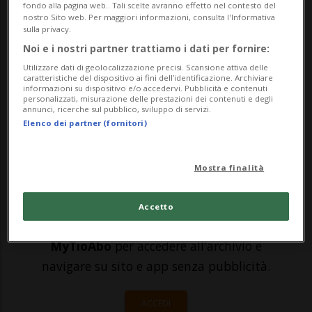
compagnia aerea Swiss è riuscita di nuovo
fondo alla pagina web.. Tali scelte avranno effetto nel contesto del
nostro Sito web. Per maggiori informazioni, consulta l'Informativa
a evitare una sanzione della Segreteria di
sulla privacy.
Noi e i nostri partner trattiamo i dati per fornire:
Stato per la Migrazione (SEM): 168'000
Utilizzare dati di geolocalizzazione precisi. Scansione attiva delle
franchi per aver trasportato nel 2018 42
caratteristiche del dispositivo ai fini dell’identificazione. Archiviare
informazioni su dispositivo e/o accedervi. Pubblicità e contenuti
personalizzati, misurazione delle prestazioni dei contenuti e degli
passegg...
annunci, ricerche sul pubblico, sviluppo di servizi.
Elenco dei partner (fornitori)
🔐 Sblocca il nostro archivio
Mostra finalità
esclusivo!
Sottoscrivi un abbonamento
Archivio
per
Accetto
leggere questo articolo, oppure scegli
MyTioAbo
per accedere all'archivio e
navigare su sito e app senza pubblicità.
ACCEDI