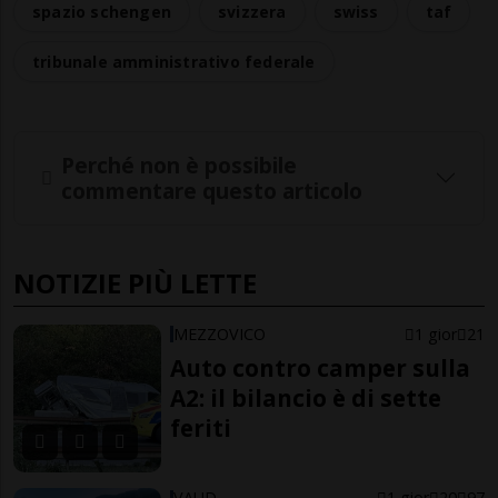
spazio schengen
svizzera
swiss
taf
tribunale amministrativo federale
Perché non è possibile
commentare questo articolo
NOTIZIE PIÙ LETTE
MEZZOVICO
1 gior
21
Auto contro camper sulla
A2: il bilancio è di sette
feriti
VAUD
1 gior
20
97