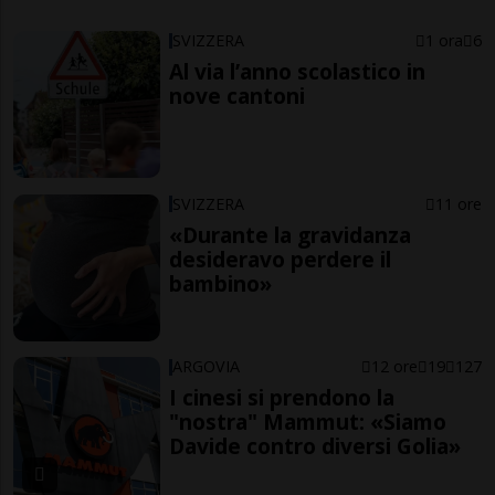
SVIZZERA
1 ora
6
Al via l’anno scolastico in
nove cantoni
SVIZZERA
11 ore
«Durante la gravidanza
desideravo perdere il
bambino»
ARGOVIA
12 ore
19
127
I cinesi si prendono la
"nostra" Mammut: «Siamo
Davide contro diversi Golia»