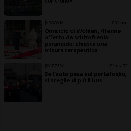
controllo»
ARGOVIA
32 min
Omicidio di Wohlen, 41enne
affetto da schizofrenia
paranoide: chiesta una
misura terapeutica
SVIZZERA
1 ora
2
Se l’auto pesa sul portafoglio,
si sceglie di più il bus