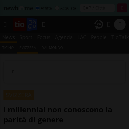
Affitta
Acquista
News
Sport
Focus
Agenda
LAC
People
TioTalk
TICINO
SVIZZERA
DAL MONDO
SVIZZERA
I millennial non conoscono la
parità di genere