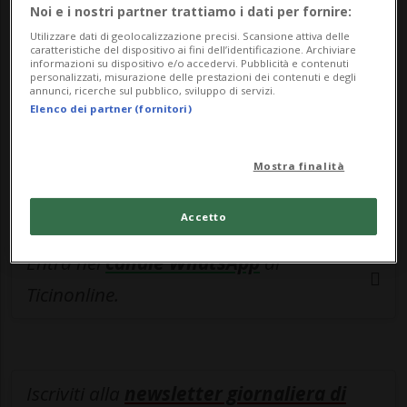
esclusivo!
Noi e i nostri partner trattiamo i dati per fornire:
Utilizzare dati di geolocalizzazione precisi. Scansione attiva delle
Sottoscrivi un abbonamento
Archivio
per
caratteristiche del dispositivo ai fini dell’identificazione. Archiviare
informazioni su dispositivo e/o accedervi. Pubblicità e contenuti
leggere questo articolo, oppure scegli
personalizzati, misurazione delle prestazioni dei contenuti e degli
annunci, ricerche sul pubblico, sviluppo di servizi.
MyTioAbo
per accedere all'archivio e
Elenco dei partner (fornitori)
navigare su sito e app senza pubblicità.
Mostra finalità
ACCEDI
Accetto
Entra nel
canale WhatsApp
di
Ticinonline.
Iscriviti alla
newsletter giornaliera di