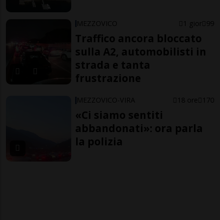
MEZZOVICO
1 gior
99
Traffico ancora bloccato
sulla A2, automobilisti in
strada e tanta
frustrazione
MEZZOVICO-VIRA
18 ore
170
«Ci siamo sentiti
abbandonati»: ora parla
la polizia