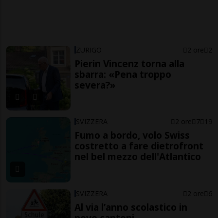
ZURIGO
2 ore
2
Pierin Vincenz torna alla
sbarra: «Pena troppo
severa?»
SVIZZERA
2 ore
7
19
Fumo a bordo, volo Swiss
costretto a fare dietrofront
nel bel mezzo dell'Atlantico
SVIZZERA
2 ore
6
Al via l’anno scolastico in
nove cantoni