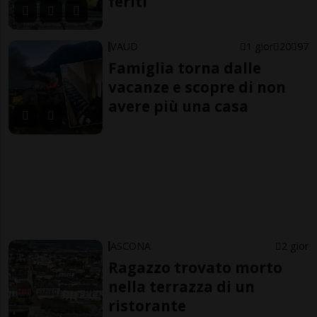
feriti
VAUD
1 gior
20
97
Famiglia torna dalle
vacanze e scopre di non
avere più una casa
ASCONA
2 gior
Ragazzo trovato morto
nella terrazza di un
ristorante