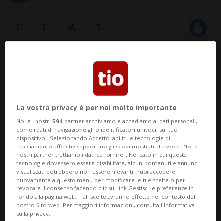
09 feb 2021 - 12:32
LOSANNA - Fra il 2000 e il 2017 il sostegno
alle madri con un figlio piccolo che
La vostra privacy è per noi molto importante
esercitano un'attività professionale è
Noi e i nostri
594
partner archiviamo e accediamo ai dati personali,
come i dati di navigazione gli o identificatori univoci, sul tuo
rimasto debole, secondo uno studio di
dispositivo . Selezionando Accetto, abiliti le tecnologie di
tracciamento affinché supportino gli scopi mostrati alla voce "Noi e i
ricercatori losannesi. A sorpresa sono i
nostri partner trattiamo i dati da fornire". Nel caso in cui queste
tecnologie dovessero essere disabilitate, alcuni contenuti e annunci
giovani ad avere l'attitudine pi&ugra...
visualizzati potrebbero non essere rilevanti. Puoi accedere
nuovamente a questo menu per modificare le tue scelte o per
revocare il consenso facendo clic sul link Gestisci le preferenze in
fondo alla pagina web.. Tali scelte avranno effetto nel contesto del
🔐 Sblocca il nostro archivio
nostro Sito web. Per maggiori informazioni, consulta l'Informativa
sulla privacy.