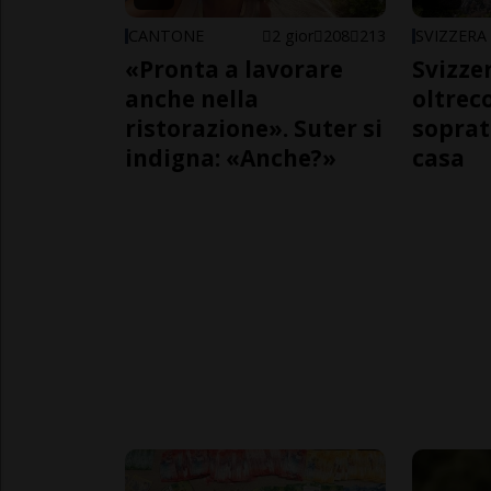
CANTONE
2 gior
208
213
SVIZZERA
«Pronta a lavorare
Svizzer
anche nella
oltrec
ristorazione». Suter si
soprat
indigna: «Anche?»
casa