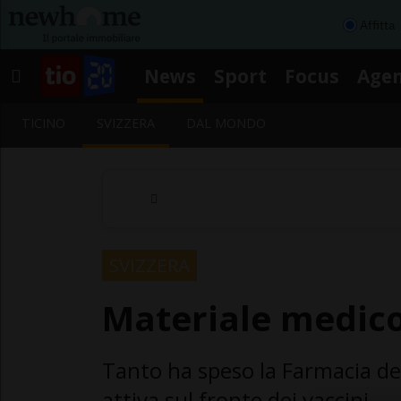
Affitta
News
Sport
Focus
Age
TICINO
SVIZZERA
DAL MONDO
SVIZZERA
Materiale medico
Tanto ha speso la Farmacia dell
attiva sul fronte dei vaccini