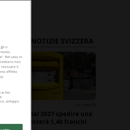
ULTIME NOTIZIE SVIZZERA
gli o
iamento
e". Nel caso in
potrebbero non
 revocare il
anno effetto
cy.
ai fini
ti
ico, sviluppo
SVIZZERA
11 min
3
Posta A, dal 2027 spedire una
lettera costerà 1,40 franchi
cetto