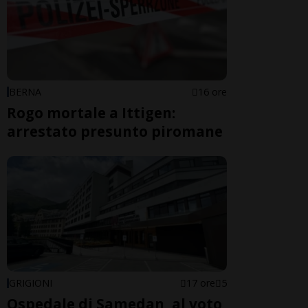
BERNA
16 ore
Rogo mortale a Ittigen:
arrestato presunto piromane
GRIGIONI
17 ore
5
Ospedale di Samedan, al voto