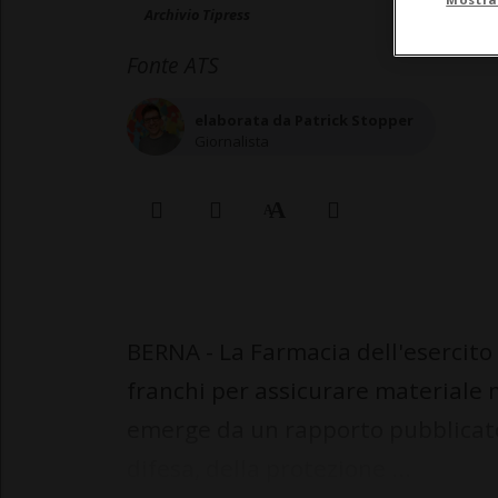
Archivio Tipress
Fonte ATS
elaborata da Patrick Stopper
Giornalista
BERNA - La Farmacia dell'esercito 
franchi per assicurare materiale
emerge da un rapporto pubblicato
difesa, della protezione ...