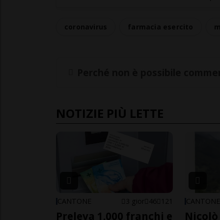
coronavirus
farmacia esercito
m
Perché non è possibile commen
NOTIZIE PIÙ LETTE
CANTONE
3 gior
46
121
CANTON
Preleva 1.000 franchi e
Nicolò 