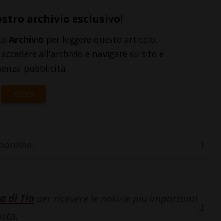
ostro archivio esclusivo!
to
Archivio
per leggere questo articolo,
accedere all'archivio e navigare su sito e
senza pubblicità.
ACCEDI
inonline.
a di Tio
per ricevere le notizie più importanti
osta.