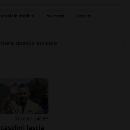
ateriale medico
svizzera
vaccini
tare questo articolo
E
18 ore
124
355
Casolini lascia