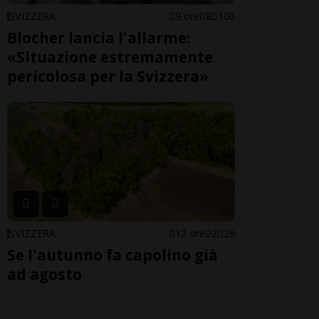
SVIZZERA
9 ore
8
103
Blocher lancia l'allarme:
«Situazione estremamente
pericolosa per la Svizzera»
SVIZZERA
12 ore
2
26
Se l'autunno fa capolino già
ad agosto