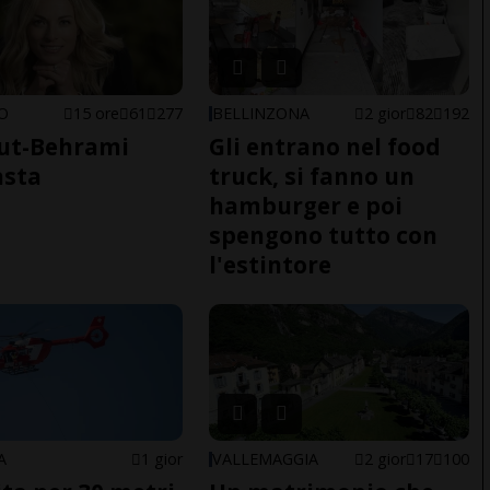
NO
15 ore
61
277
BELLINZONA
2 gior
82
192
ut-Behrami
Gli entrano nel food
asta
truck, si fanno un
hamburger e poi
spengono tutto con
l'estintore
A
1 gior
VALLEMAGGIA
2 gior
17
100