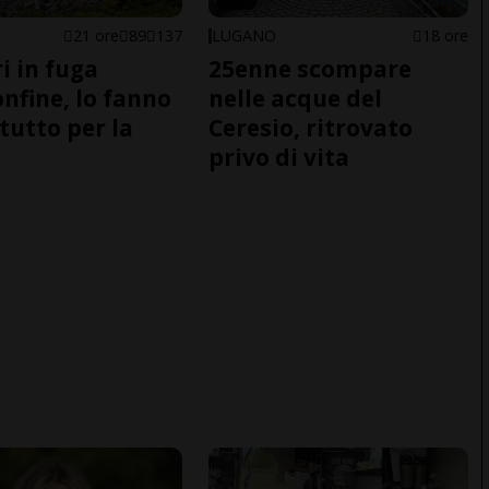
21 ore
89
137
LUGANO
18 ore
i in fuga
25enne scompare
onfine, lo fanno
nelle acque del
tutto per la
Ceresio, ritrovato
privo di vita