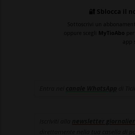
🔐 Sblocca il n
Sottoscrivi un abbonamen
oppure scegli
MyTioAbo
per 
app 
Entra nel
canale WhatsApp
di Tic
Iscriviti alla
newsletter giornalier
direttamente nella tua casella di p