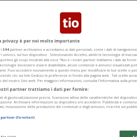
a privacy è per noi molto importante
ri
594
partner archiviamo e accediamo ai dati personali, come i dati di navigazione 
ri univoci, sul tuo dispositivo . Selezionando Accetto, abiliti le tecnologie di tracc
portino gli scopi mostrati alla voce "Noi e i nostri partner trattiamo i dati da fornir
tecnologie dovessero essere disabilitate, alcuni contenuti e annunci visualizzati 
vanti. Puoi accedere nuovamente a questo menu per modificare le tue scelte o per
endo clic sul link Gestisci le preferenze in fondo alla pagina web.. Tali scelte avr
o del nostro Sito web. Per maggiori informazioni, consulta l'Informativa sulla priva
ostri partner trattiamo i dati per fornire:
ati di geolocalizzazione precisi. Scansione attiva delle caratteristiche del dispositivo 
icazione. Archiviare informazioni su dispositivo e/o accedervi. Pubblicità e contenu
ati, misurazione delle prestazioni dei contenuti e degli annunci, ricerche sul pubbl
 partner (fornitori)
 finalità
Ac