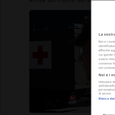
La vostr
Noi e i nost
identificato
affinché sup
cui queste 
essere rile
consenso fac
nel contest
Noi e i n
Utilizzare d
dell’identif
personalizz
di servizi.
Elenco dei
Mostra