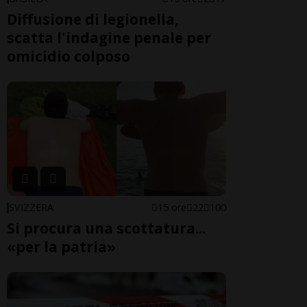
Diffusione di legionella,
scatta l'indagine penale per
omicidio colposo
SVIZZERA
15 ore
22
100
Si procura una scottatura...
«per la patria»