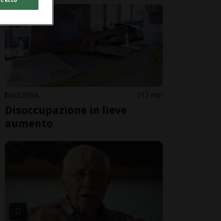
SVIZZERA
12 min
Disoccupazione in lieve
aumento