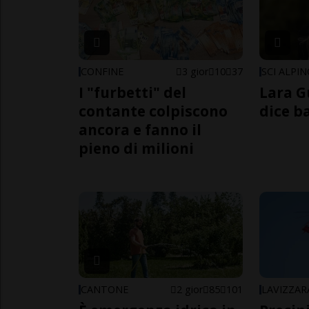
CONFINE
3 gior
10
37
SCI ALPI
I "furbetti" del
Lara G
contante colpiscono
dice b
ancora e fanno il
pieno di milioni
CANTONE
2 gior
85
101
LAVIZZAR