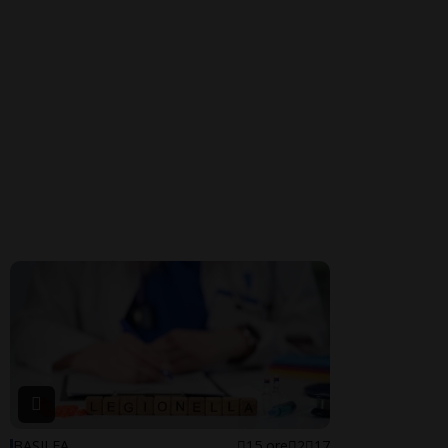
BASILEA
15 ore
2
17