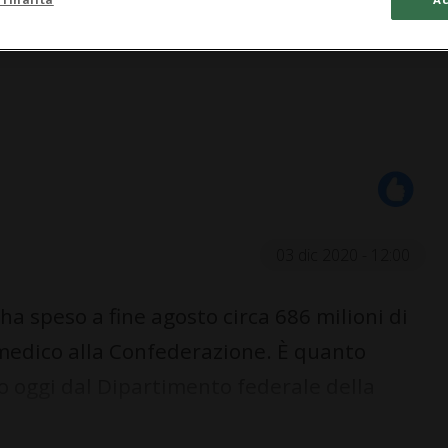
03 dic 2020 - 12:00
ha speso a fine agosto circa 686 milioni di
 medico alla Confederazione. È quanto
 oggi dal Dipartimento federale della