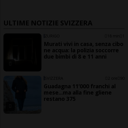
ULTIME NOTIZIE SVIZZERA
ZURIGO
18 min
1
Murati vivi in casa, senza cibo
ne acqua: la polizia soccorre
due bimbi di 8 e 11 anni
SVIZZERA
2 ore
90
Guadagna 11’000 franchi al
mese...ma alla fine gliene
restano 375