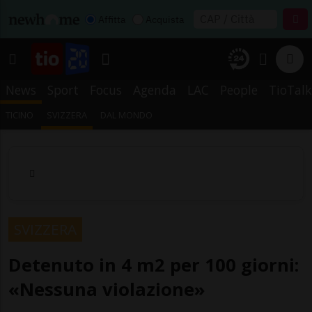
Affitta
Acquista
News
Sport
Focus
Agenda
LAC
People
TioTalk
TICINO
SVIZZERA
DAL MONDO
SVIZZERA
Detenuto in 4 m2 per 100 giorni:
«Nessuna violazione»