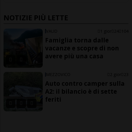
NOTIZIE PIÙ LETTE
VAUD
1 gior
24
104
Famiglia torna dalle
vacanze e scopre di non
avere più una casa
MEZZOVICO
2 gior
23
Auto contro camper sulla
A2: il bilancio è di sette
feriti