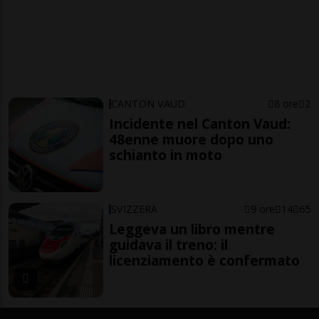
CANTON VAUD
8 ore
2
Incidente nel Canton Vaud:
48enne muore dopo uno
schianto in moto
SVIZZERA
9 ore
14
65
Leggeva un libro mentre
guidava il treno: il
licenziamento è confermato