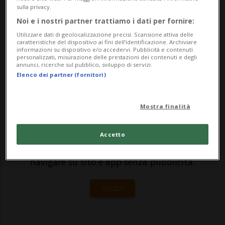
sulla privacy.
disposizione una superficie inferiore ai
Noi e i nostri partner trattiamo i dati per fornire:
quattro metri quadrati per quasi 100
Utilizzare dati di geolocalizzazione precisi. Scansione attiva delle
caratteristiche del dispositivo ai fini dell’identificazione. Archiviare
giorni. P...
informazioni su dispositivo e/o accedervi. Pubblicità e contenuti
personalizzati, misurazione delle prestazioni dei contenuti e degli
annunci, ricerche sul pubblico, sviluppo di servizi.
Elenco dei partner (fornitori)
🔐 Sblocca il nostro archivio
esclusivo!
Mostra finalità
Sottoscrivi un abbonamento
Archivio
per
leggere questo articolo, oppure scegli
Accetto
MyTioAbo
per accedere all'archivio e
navigare su sito e app senza pubblicità.
ACCEDI