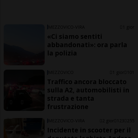
MEZZOVICO-VIRA
1 gior
«Ci siamo sentiti
abbandonati»: ora parla
la polizia
MEZZOVICO
1 gior
101
Traffico ancora bloccato
sulla A2, automobilisti in
strada e tanta
frustrazione
MEZZOVICO-VIRA
2 gior
123
255
Incidente in scooter per il