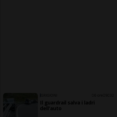
GRIGIONI
6 ore
9
32
Il guardrail salva i ladri
dell'auto