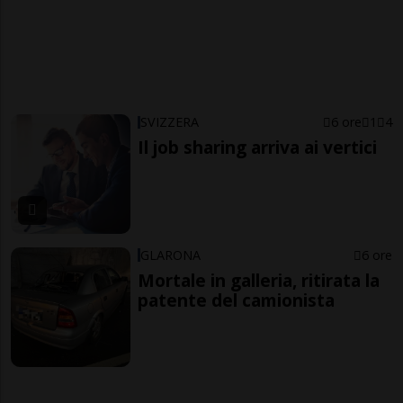
SVIZZERA
6 ore
1
4
Il job sharing arriva ai vertici
GLARONA
6 ore
Mortale in galleria, ritirata la
patente del camionista