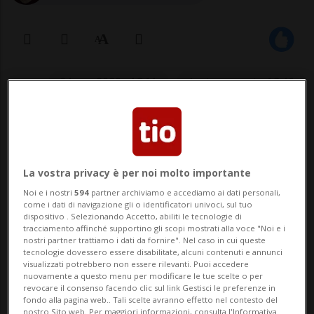
24 nov 2020 - 13:11
Aggiornamento 13:46
Il criterio dello spazio personale non
basta a dimostrare una violazione,
La vostra privacy è per noi molto importante
ma ci sono altri fattori decisivi.
Noi e i nostri
594
partner archiviamo e accediamo ai dati personali,
come i dati di navigazione gli o identificatori univoci, sul tuo
dispositivo . Selezionando Accetto, abiliti le tecnologie di
STRASBURGO - La Corte europea dei diritti
tracciamento affinché supportino gli scopi mostrati alla voce "Noi e i
nostri partner trattiamo i dati da fornire". Nel caso in cui queste
dell'uomo (CEDU) ha respinto il ricorso di
tecnologie dovessero essere disabilitate, alcuni contenuti e annunci
visualizzati potrebbero non essere rilevanti. Puoi accedere
nuovamente a questo menu per modificare le tue scelte o per
un uomo che, detenuto nel penitenziario
revocare il consenso facendo clic sul link Gestisci le preferenze in
fondo alla pagina web.. Tali scelte avranno effetto nel contesto del
ginevrino di Champ-Dollon, ha avuto a
nostro Sito web. Per maggiori informazioni, consulta l'Informativa