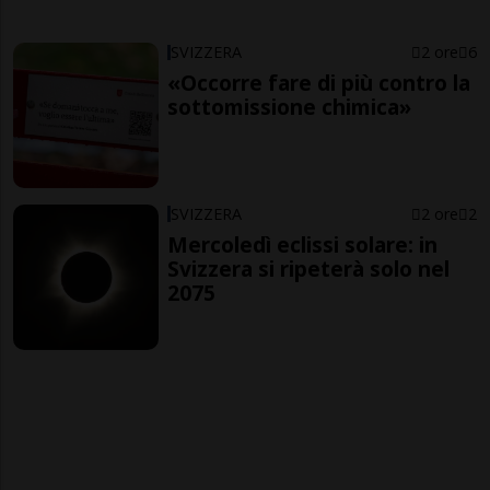
SVIZZERA
2 ore
6
«Occorre fare di più contro la
sottomissione chimica»
SVIZZERA
2 ore
2
Mercoledì eclissi solare: in
Svizzera si ripeterà solo nel
2075