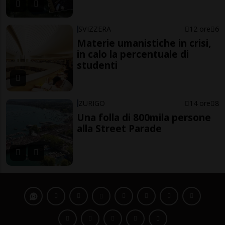
SVIZZERA
12 ore
6
Materie umanistiche in crisi,
in calo la percentuale di
studenti
ZURIGO
14 ore
8
Una folla di 800mila persone
alla Street Parade