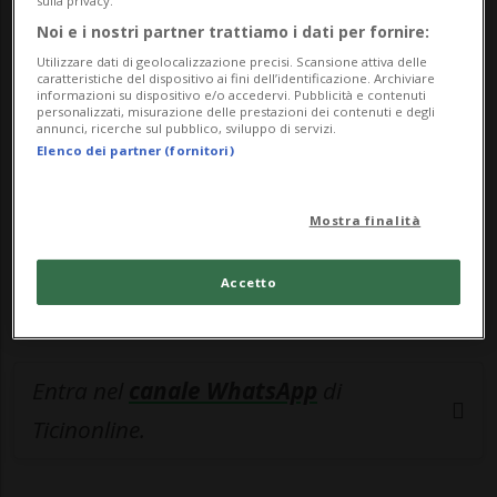
sulla privacy.
Noi e i nostri partner trattiamo i dati per fornire:
🔐 Sblocca il nostro archivio
Utilizzare dati di geolocalizzazione precisi. Scansione attiva delle
esclusivo!
caratteristiche del dispositivo ai fini dell’identificazione. Archiviare
informazioni su dispositivo e/o accedervi. Pubblicità e contenuti
personalizzati, misurazione delle prestazioni dei contenuti e degli
Sottoscrivi un abbonamento
Archivio
per
annunci, ricerche sul pubblico, sviluppo di servizi.
leggere questo articolo, oppure scegli
Elenco dei partner (fornitori)
MyTioAbo
per accedere all'archivio e
navigare su sito e app senza pubblicità.
Mostra finalità
ACCEDI
Accetto
Entra nel
canale WhatsApp
di
Ticinonline.