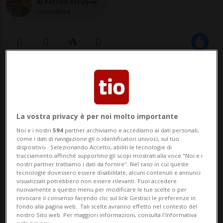
di Patrick Stopper
Giornalista
30 ago 2020 - 10:09
Aggiornamento 12:23
BERNA - Era il 4 agosto del 2018, quando in
La vostra privacy è per noi molto importante
territorio di Flims, nei pressi del Pizzo
Noi e i nostri
594
partner archiviamo e accediamo ai dati personali,
Segnas, venti persone sono morte
come i dati di navigazione gli o identificatori univoci, sul tuo
dispositivo . Selezionando Accetto, abiliti le tecnologie di
nell'incidente di un velivolo della Ju-Air. La
tracciamento affinché supportino gli scopi mostrati alla voce "Noi e i
nostri partner trattiamo i dati da fornire". Nel caso in cui queste
causa della tragedia sarebbe un errore
tecnologie dovessero essere disabilitate, alcuni contenuti e annunci
visualizzati potrebbero non essere rilevanti. Puoi accedere
umano, secondo quanto scrive oggi la
nuovamente a questo menu per modificare le tue scelte o per
revocare il consenso facendo clic sul link Gestisci le preferenze in
Sonntags...
fondo alla pagina web.. Tali scelte avranno effetto nel contesto del
nostro Sito web. Per maggiori informazioni, consulta l'Informativa