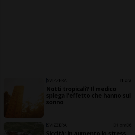
SVIZZERA
1 ora
Notti tropicali? Il medico
spiega l'effetto che hanno sul
sonno
SVIZZERA
1 ora
6
Siccità: in aumento lo stress