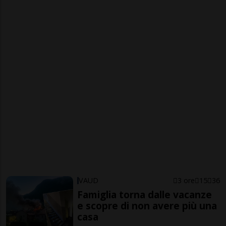
VAUD
3 ore
15
36
Famiglia torna dalle vacanze
e scopre di non avere più una
casa