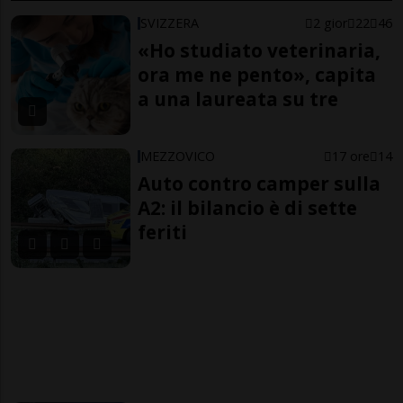
SVIZZERA
2 gior
22
46
«Ho studiato veterinaria,
ora me ne pento», capita
a una laureata su tre
MEZZOVICO
17 ore
14
Auto contro camper sulla
A2: il bilancio è di sette
feriti