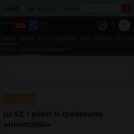
Affitta
Acquista
News
Sport
Focus
Agenda
LAC
People
TioTalk
TICINO
SVIZZERA
DAL MONDO
SVIZZERA
Ju-52, i piloti si credevano
«invincibili»