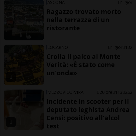
ASCONA
1 gior
Ragazzo trovato morto
nella terrazza di un
ristorante
LOCARNO
1 gior
132
Crolla il palco al Monte
Verità: «È stato come
un'onda»
MEZZOVICO-VIRA
20 ore
113
252
Incidente in scooter per il
deputato leghista Andrea
Censi: positivo all’alcol
test