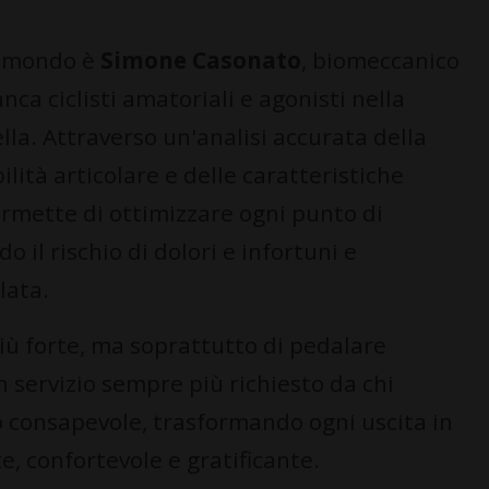
to mondo è
Simone Casonato
, biomeccanico
nca ciclisti amatoriali e agonisti nella
ella. Attraverso un'analisi accurata della
lità articolare e delle caratteristiche
 permette di ottimizzare ogni punto di
o il rischio di dolori e infortuni e
lata.
più forte, ma soprattutto di pedalare
 servizio sempre più richiesto da chi
do consapevole, trasformando ogni uscita in
e, confortevole e gratificante.