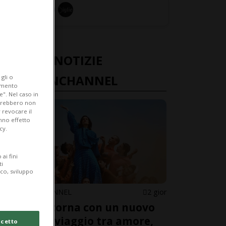
ULTIME NOTIZIE
FASHIONCHANNEL
gli o
iamento
e". Nel caso in
potrebbero non
 revocare il
anno effetto
cy.
ai fini
ti
ico, sviluppo
FASHIONCHANNEL
2 gior
Levante torna con un nuovo
album: il viaggio tra amore,
cetto