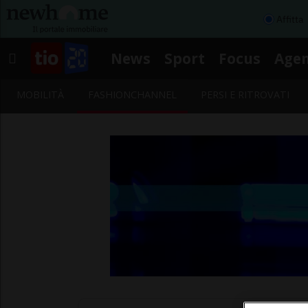
Affitta
News
Sport
Focus
Age
MOBILITÀ
FASHIONCHANNEL
PERSI E RITROVATI