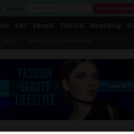
Acquista
nda
LAC
People
TioTalk
NewsBlog
R
OSPITE
AZIENDE TICINESI INFORMANO