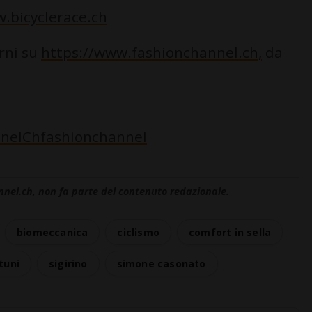
.bicyclerace.ch
orni su
https://www.fashionchannel.ch,
da
nelChfashionchannel
nnel.ch, non fa parte del contenuto redazionale.
biomeccanica
ciclismo
comfort in sella
tuni
sigirino
simone casonato