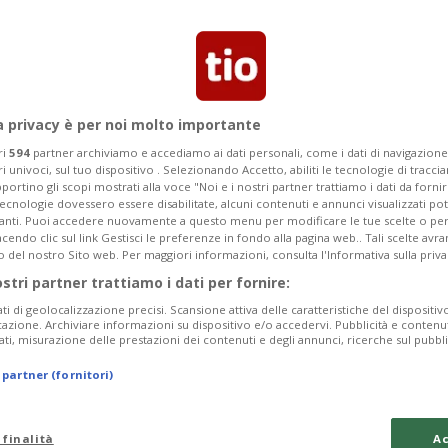
Segnalaci
a privacy è per noi molto importante
egreto per pedalare
ri
594
partner archiviamo e accediamo ai dati personali, come i dati di navigazione 
ri univoci, sul tuo dispositivo . Selezionando Accetto, abiliti le tecnologie di tracc
todo Bicyclerace
portino gli scopi mostrati alla voce "Noi e i nostri partner trattiamo i dati da fornir
tecnologie dovessero essere disabilitate, alcuni contenuti e annunci visualizzati 
vanti. Puoi accedere nuovamente a questo menu per modificare le tue scelte o per
endo clic sul link Gestisci le preferenze in fondo alla pagina web.. Tali scelte avr
o del nostro Sito web. Per maggiori informazioni, consulta l'Informativa sulla priva
ostri partner trattiamo i dati per fornire:
mo come la biomeccanica migliora
ati di geolocalizzazione precisi. Scansione attiva delle caratteristiche del dispositivo 
icazione. Archiviare informazioni su dispositivo e/o accedervi. Pubblicità e contenu
ati, misurazione delle prestazioni dei contenuti e degli annunci, ricerche sul pubbl
 partner (fornitori)
 finalità
Ac