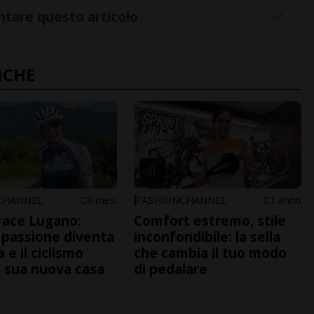
tare questo articolo
NCHE
CHANNEL
8 mesi
FASHIONCHANNEL
1 anno
race Lugano:
Comfort estremo, stile
 passione diventa
inconfondibile: la sella
 e il ciclismo
che cambia il tuo modo
a sua nuova casa
di pedalare