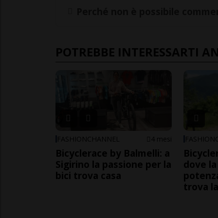
Perché non è possibile commen
POTREBBE INTERESSARTI A
FASHIONCHANNEL
4 mesi
FASHION
Bicyclerace by Balmelli: a
Bicycle
Sigirino la passione per la
dove la
bici trova casa
potenza
trova l