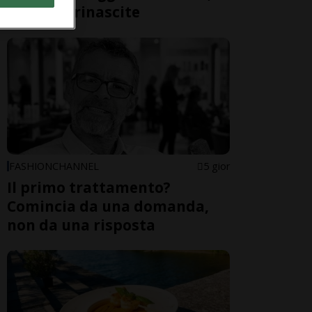
cadute e rinascite
FASHIONCHANNEL
5 gior
Il primo trattamento?
Comincia da una domanda,
non da una risposta