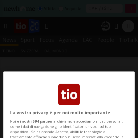
Affitta
Acquista
News
Sport
Focus
Agenda
LAC
People
TioTalk
TICINO
SVIZZERA
DAL MONDO
La vostra privacy è per noi molto importante
Noi e i nostri
594
partner archiviamo e accediamo ai dati personali,
come i dati di navigazione gli o identificatori univoci, sul tuo
dispositivo . Selezionando Accetto, abiliti le tecnologie di
tracciamento affinché supportino gli scopi mostrati alla voce "Noi e i