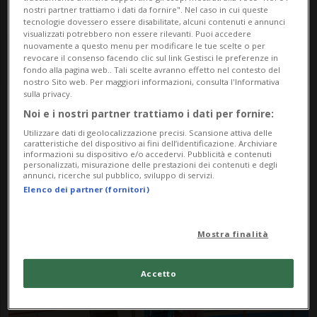
nostri partner trattiamo i dati da fornire". Nel caso in cui queste
tecnologie dovessero essere disabilitate, alcuni contenuti e annunci
visualizzati potrebbero non essere rilevanti. Puoi accedere
nuovamente a questo menu per modificare le tue scelte o per
revocare il consenso facendo clic sul link Gestisci le preferenze in
fondo alla pagina web.. Tali scelte avranno effetto nel contesto del
nostro Sito web. Per maggiori informazioni, consulta l'Informativa
sulla privacy.
Noi e i nostri partner trattiamo i dati per fornire:
Notizie su Comfort In
Utilizzare dati di geolocalizzazione precisi. Scansione attiva delle
caratteristiche del dispositivo ai fini dell’identificazione. Archiviare
Sella
informazioni su dispositivo e/o accedervi. Pubblicità e contenuti
personalizzati, misurazione delle prestazioni dei contenuti e degli
annunci, ricerche sul pubblico, sviluppo di servizi.
Elenco dei partner (fornitori)
Segui le notizie e gli approfondimenti su
Comfort In Sella.
Mostra finalità
Accetto