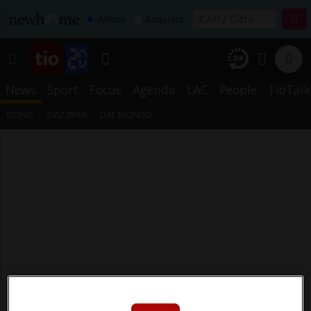
Affitta
Acquista
News
Sport
Focus
Agenda
LAC
People
TioTalk
TICINO
SVIZZERA
DAL MONDO