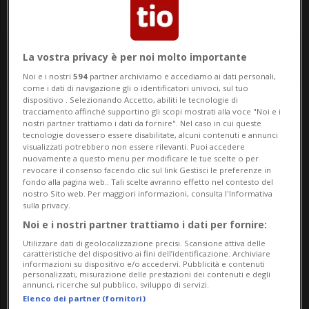
La vostra privacy è per noi molto importante
Noi e i nostri
594
partner archiviamo e accediamo ai dati personali,
come i dati di navigazione gli o identificatori univoci, sul tuo
dispositivo . Selezionando Accetto, abiliti le tecnologie di
tracciamento affinché supportino gli scopi mostrati alla voce "Noi e i
Notizie su Balmelli
nostri partner trattiamo i dati da fornire". Nel caso in cui queste
tecnologie dovessero essere disabilitate, alcuni contenuti e annunci
visualizzati potrebbero non essere rilevanti. Puoi accedere
nuovamente a questo menu per modificare le tue scelte o per
Segui le notizie e gli approfondimenti su
revocare il consenso facendo clic sul link Gestisci le preferenze in
fondo alla pagina web.. Tali scelte avranno effetto nel contesto del
Balmelli.
nostro Sito web. Per maggiori informazioni, consulta l'Informativa
sulla privacy.
Noi e i nostri partner trattiamo i dati per fornire:
Utilizzare dati di geolocalizzazione precisi. Scansione attiva delle
caratteristiche del dispositivo ai fini dell’identificazione. Archiviare
informazioni su dispositivo e/o accedervi. Pubblicità e contenuti
personalizzati, misurazione delle prestazioni dei contenuti e degli
annunci, ricerche sul pubblico, sviluppo di servizi.
Elenco dei partner (fornitori)