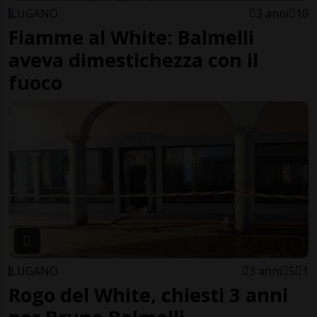
LUGANO
3 anni
10
Fiamme al White: Balmelli
aveva dimestichezza con il
fuoco
LUGANO
3 anni
5
1
Rogo del White, chiesti 3 anni