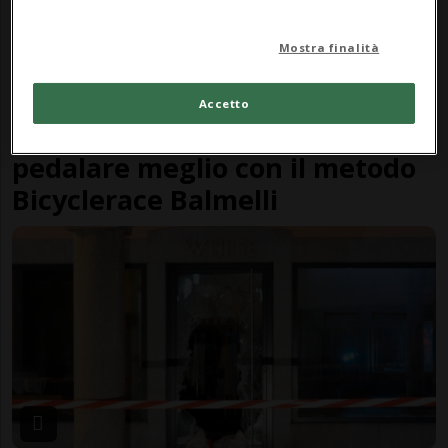
Mostra finalità
FASHIONCHANNEL
1 mese
Accetto
Bike fitting: il segreto per
pedalare meglio con il metodo
Bicyclerace Balmelli