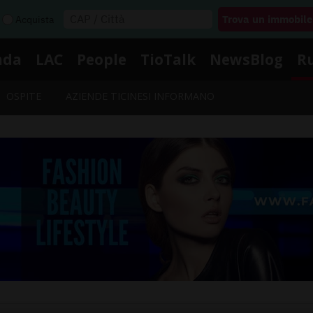
Acquista
nda
LAC
People
TioTalk
NewsBlog
R
OSPITE
AZIENDE TICINESI INFORMANO