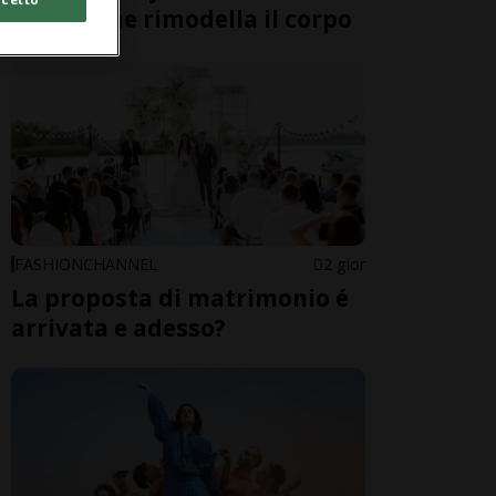
freddo che rimodella il corpo
FASHIONCHANNEL
2 gior
La proposta di matrimonio é
arrivata e adesso?