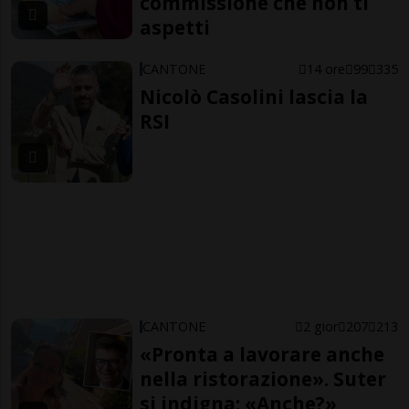
commissione che non ti
aspetti
CANTONE
14 ore
99
335
Nicolò Casolini lascia la
RSI
CANTONE
2 gior
207
213
«Pronta a lavorare anche
nella ristorazione». Suter
si indigna: «Anche?»