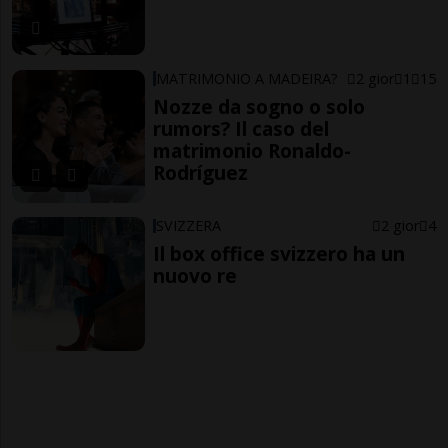
MATRIMONIO A MADEIRA?
2 gior
1
15
Nozze da sogno o solo
rumors? Il caso del
matrimonio Ronaldo-
Rodríguez
SVIZZERA
2 gior
4
Il box office svizzero ha un
nuovo re