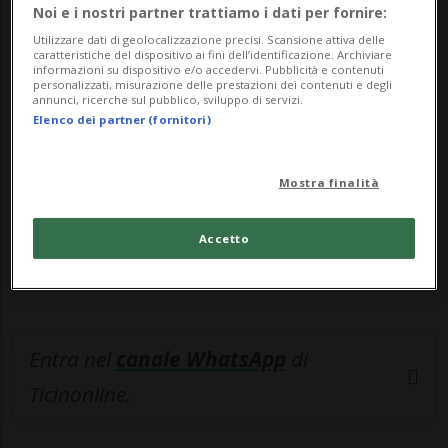
Noi e i nostri partner trattiamo i dati per fornire:
🔐 Sblocca il nostro archivio
Utilizzare dati di geolocalizzazione precisi. Scansione attiva delle
caratteristiche del dispositivo ai fini dell’identificazione. Archiviare
esclusivo!
informazioni su dispositivo e/o accedervi. Pubblicità e contenuti
personalizzati, misurazione delle prestazioni dei contenuti e degli
annunci, ricerche sul pubblico, sviluppo di servizi.
Sottoscrivi un abbonamento
Archivio
per
Elenco dei partner (fornitori)
leggere questo articolo, oppure scegli
MyTioAbo
per accedere all'archivio e
Mostra finalità
navigare su sito e app senza pubblicità.
Accetto
ACCEDI
Entra nel
canale WhatsApp
di
Ticinonline.