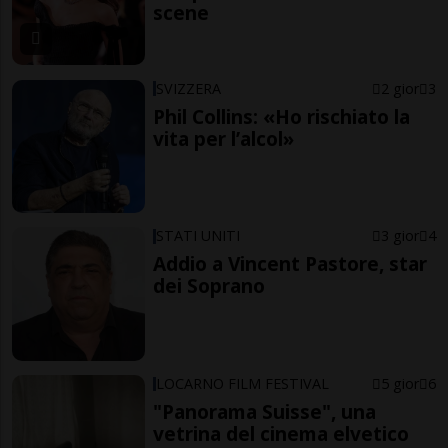
scene
SVIZZERA
2 gior
3
Phil Collins: «Ho rischiato la
vita per l’alcol»
STATI UNITI
3 gior
4
Addio a Vincent Pastore, star
dei Soprano
LOCARNO FILM FESTIVAL
5 gior
6
"Panorama Suisse", una
vetrina del cinema elvetico