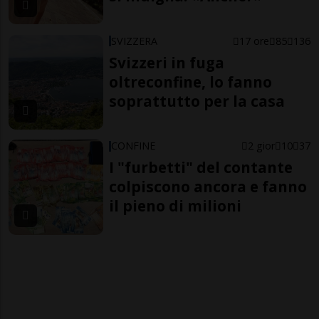
SVIZZERA
17 ore
85
136
Svizzeri in fuga
oltreconfine, lo fanno
soprattutto per la casa
CONFINE
2 gior
10
37
I "furbetti" del contante
colpiscono ancora e fanno
il pieno di milioni