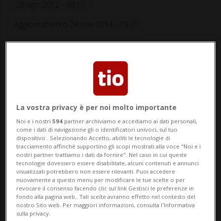
28 ago 2012 - 08:17
Aggiornamento 24 nov 2014 - 19:15
La vostra privacy è per noi molto importante
CUGNASCO - Galeotto fu il luppolo che una
Noi e i nostri
594
partner archiviamo e accediamo ai dati personali,
come i dati di navigazione gli o identificatori univoci, sul tuo
volta varcata la soglia della casa di Luka
dispositivo . Selezionando Accetto, abiliti le tecnologie di
tracciamento affinché supportino gli scopi mostrati alla voce "Noi e i
Rude Boy, non l’ha più lasciata gettando le
nostri partner trattiamo i dati da fornire". Nel caso in cui queste
tecnologie dovessero essere disabilitate, alcuni contenuti e annunci
basi di quella che in 15 anni è diventata
visualizzati potrebbero non essere rilevanti. Puoi accedere
nuovamente a questo menu per modificare le tue scelte o per
revocare il consenso facendo clic sul link Gestisci le preferenze in
una sorta di carriera parallela. Vivrai
fondo alla pagina web.. Tali scelte avranno effetto nel contesto del
nostro Sito web. Per maggiori informazioni, consulta l'Informativa
anche di mu...
sulla privacy.