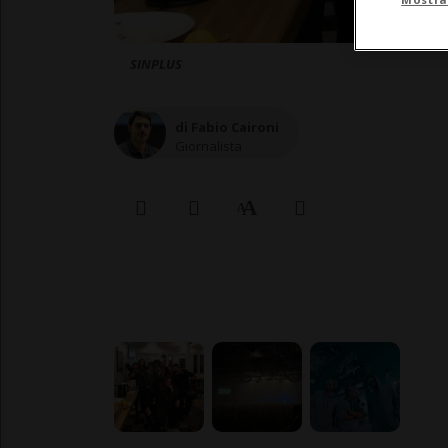
SINPLUS
di Fabio Caironi
Giornalista