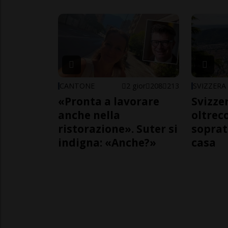
CANTONE
2 gior
208
213
SVIZZERA
«Pronta a lavorare
Svizzer
anche nella
oltrec
ristorazione». Suter si
soprat
indigna: «Anche?»
casa