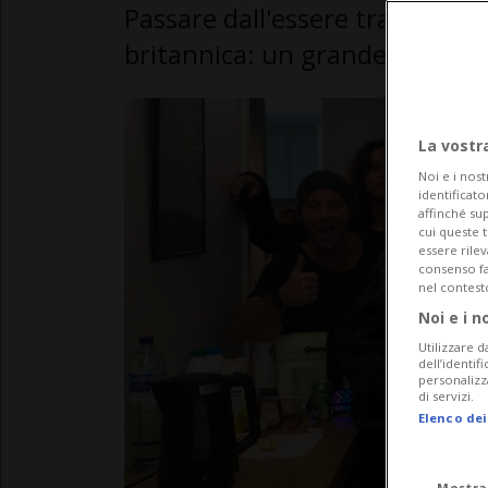
Passare dall'essere tra il pubb
britannica: un grande risultato
La vostr
Noi e i nost
identificato
affinché sup
cui queste 
essere rile
consenso fac
nel contest
Noi e i n
Utilizzare d
dell’identif
personalizz
di servizi.
Elenco dei
Mostra