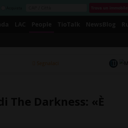
Acquista
nda
LAC
People
TioTalk
NewsBlog
R
Segnalaci
 di The Darkness: «È