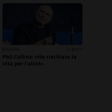
SVIZZERA
2 gior
3
Phil Collins: «Ho rischiato la
vita per l’alcol»