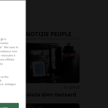
ULTIME NOTIZIE PEOPLE
gli o
iamento
e". Nel caso in
potrebbero non
 revocare il
anno effetto
cy.
ai fini
ti
ico, sviluppo
IRLANDA
1 gior
6
Dublino saluta Glen Hansard
cetto