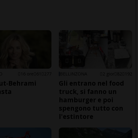
NO
16 ore
61
277
BELLINZONA
2 gior
82
192
ut-Behrami
Gli entrano nel food
asta
truck, si fanno un
hamburger e poi
spengono tutto con
l'estintore