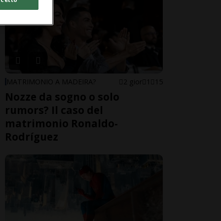
MATRIMONIO A MADEIRA?
2 gior
1
15
Nozze da sogno o solo
rumors? Il caso del
matrimonio Ronaldo-
Rodríguez