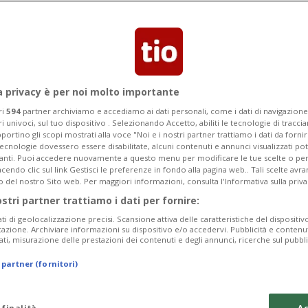
lico a condividere il palco con la band
 per i fratelli Broggini
a privacy è per noi molto importante
ri
594
partner archiviamo e accediamo ai dati personali, come i dati di navigazione 
ri univoci, sul tuo dispositivo . Selezionando Accetto, abiliti le tecnologie di tracc
portino gli scopi mostrati alla voce "Noi e i nostri partner trattiamo i dati da fornir
tecnologie dovessero essere disabilitate, alcuni contenuti e annunci visualizzati 
vanti. Puoi accedere nuovamente a questo menu per modificare le tue scelte o per
endo clic sul link Gestisci le preferenze in fondo alla pagina web.. Tali scelte avr
o del nostro Sito web. Per maggiori informazioni, consulta l'Informativa sulla priva
ostri partner trattiamo i dati per fornire:
ati di geolocalizzazione precisi. Scansione attiva delle caratteristiche del dispositivo 
icazione. Archiviare informazioni su dispositivo e/o accedervi. Pubblicità e contenu
ati, misurazione delle prestazioni dei contenuti e degli annunci, ricerche sul pubbl
 partner (fornitori)
 finalità
Ac