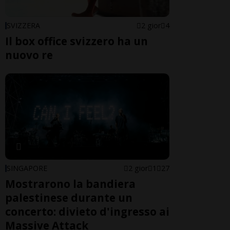
SVIZZERA
2 gior
4
Il box office svizzero ha un
nuovo re
SINGAPORE
2 gior
1
27
Mostrarono la bandiera
palestinese durante un
concerto: divieto d'ingresso ai
Massive Attack