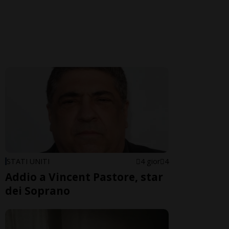
STATI UNITI
4 gior
4
Addio a Vincent Pastore, star
dei Soprano