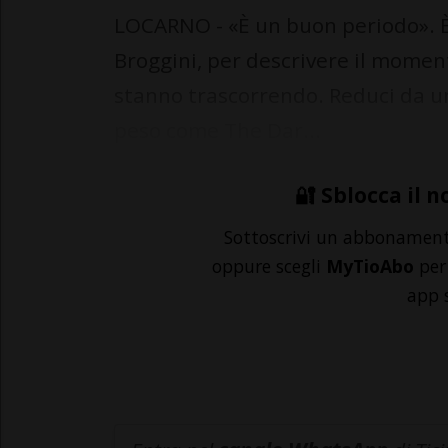
LOCARNO - «È un buon periodo». È 
Broggini, per descrivere il momento
stanno trascorrendo. Reduci da u
peso come The Dar...
🔐 Sblocca il n
Sottoscrivi un abbonamen
oppure scegli
MyTioAbo
per 
app 