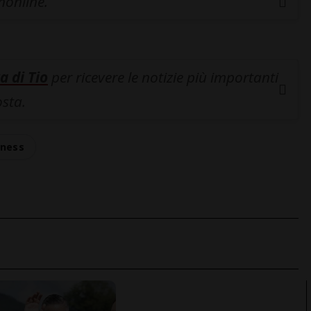
inonline.
a di Tio
per ricevere le notizie più importanti
osta.
kness