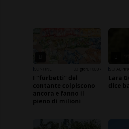
CONFINE
3 gior
10
37
SCI ALPI
I "furbetti" del
Lara G
contante colpiscono
dice b
ancora e fanno il
pieno di milioni