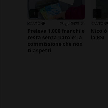
CANTONE
3 gior
47
121
CANTON
Preleva 1.000 franchi e
Nicolò 
resta senza parole: la
la RSI
commissione che non
ti aspetti