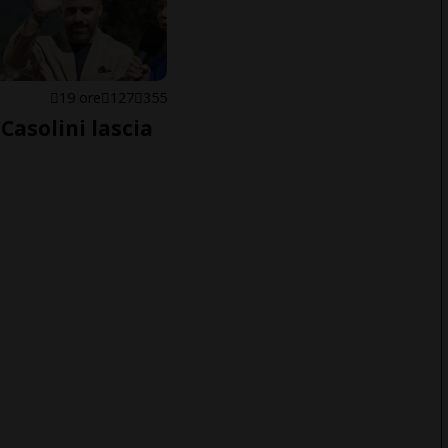
E
19 ore
127
355
Casolini lascia