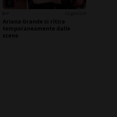
VIP
2 gior
2
9
Ariana Grande si ritira
temporaneamente dalle
scene