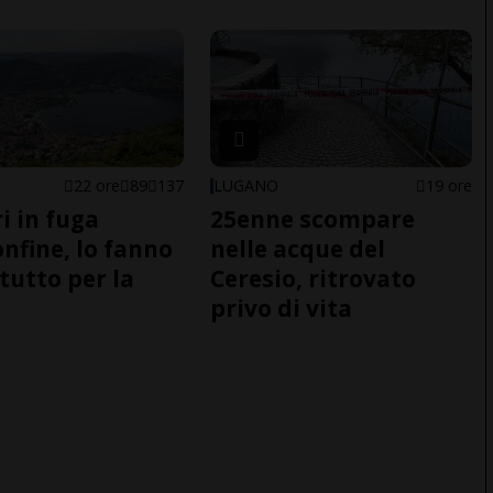
22 ore
89
137
LUGANO
19 ore
i in fuga
25enne scompare
onfine, lo fanno
nelle acque del
tutto per la
Ceresio, ritrovato
privo di vita